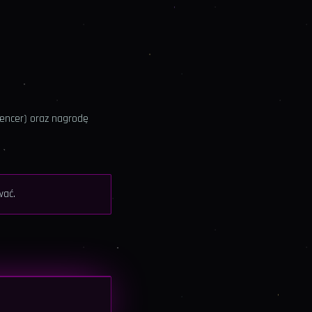
uencer) oraz nagrodę
wać.