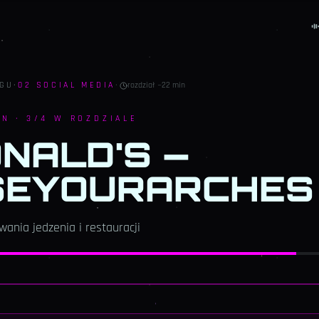
NGU
·
02
SOCIAL MEDIA
·
rozdział ~
22
min
IN
·
3
/
4
W ROZDZIALE
NALD'S —
SEYOURARCHES
nia jedzenia i restauracji
02
·
SOCIAL MEDIA
NCI, KTÓRZY ZROBILI Z UGC RELIGIĘ