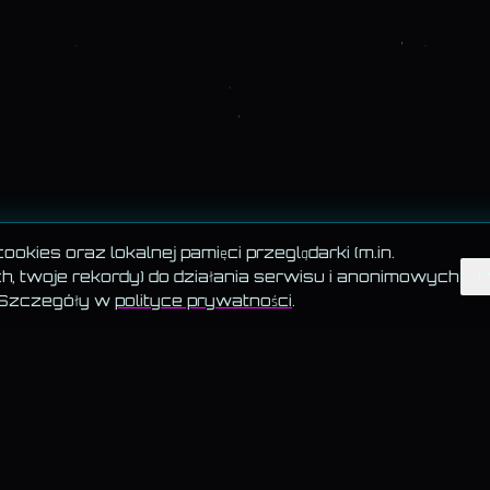
okies oraz lokalnej pamięci przeglądarki (m.in.
, twoje rekordy) do działania serwisu i anonimowych
T
 Szczegóły w
polityce prywatności
.
 · AKADEMIA · TESTY
BLOG · KATEGORIE
ystkie teksty
—
Psychologia
chomagiczne · 6
—
Zdrowie
a · Biedronka vs Lidl
—
Kultura
· przegląd
—
Nauka