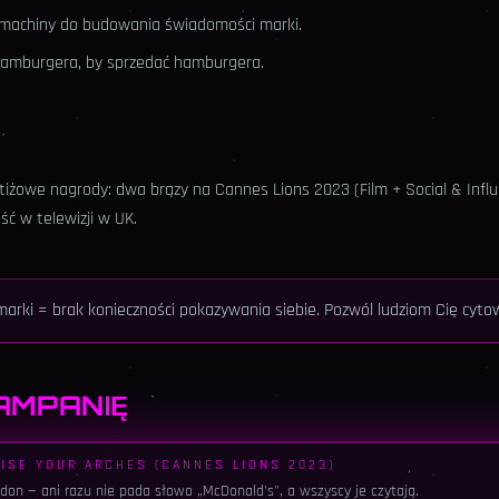
o machiny do budowania świadomości marki.
hamburgera, by sprzedać hamburgera.
iżowe nagrody: dwa brązy na Cannes Lions 2023 (Film + Social & Infl
ć w telewizji w UK.
 marki = brak konieczności pokazywania siebie. Pozwól ludziom Cię cyto
AMPANIĘ
ISE YOUR ARCHES (CANNES LIONS 2023)
on — ani razu nie pada słowo „McDonald's", a wszyscy je czytają.