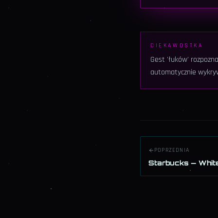
CIEKAWOSTKA
Gest 'łuków' rozpozna
automatycznie wykryw
POPRZEDNIA
Starbucks — Whit