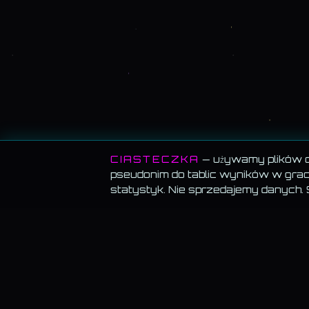
CIASTECZKA
— używamy plików co
pseudonim do tablic wyników w grach
statystyk. Nie sprzedajemy danych.
MEMORANDUM SERWISU
BLOG
Blog · wsz
Wszystko za darmo.
Muzyka, blog, Akademia, gry,
generatory — bez paywalla, bez reklam, bez konta.
Testy psy
Cena Kamil
Muzyka gra w tle.
Włącz utwór i przechodź
swobodnie — odtwarzanie nie znika.
Akademia 