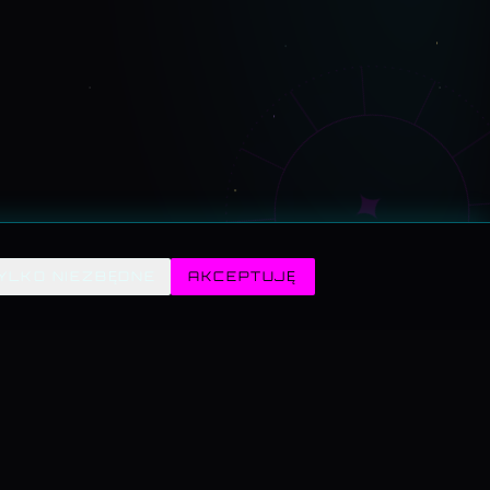
✦
YLKO NIEZBĘDNE
AKCEPTUJĘ
POGODA · SYMULATORY
WARZYWNIAK · 3D
Symulatory · przegląd
— ELIZA 1966