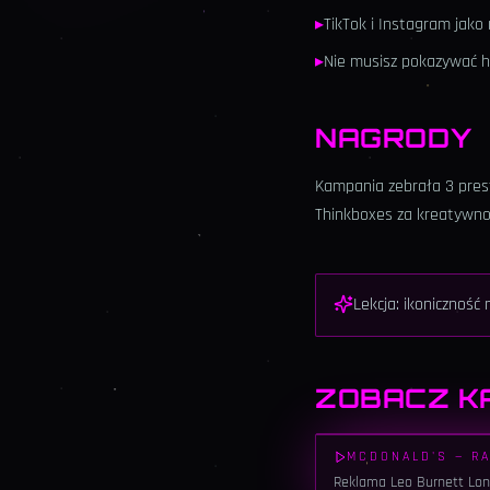
▸
TikTok i Instagram jak
▸
Nie musisz pokazywać 
NAGRODY
Kampania zebrała 3 prest
Thinkboxes za kreatywnoś
Lekcja: ikoniczność
ZOBACZ K
MCDONALD'S — RA
Reklama Leo Burnett Lond