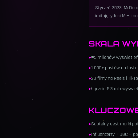
Styczeń 2023. McDonal
imitujący łuki M — i n
SKALA WY
▸
≈5 milionów wyświetleń
▸
1 000+ postów na Insta
▸
23 filmy na Reels i Tik
▸
Łącznie 5,3 mln wyświetl
KLUCZOWE
▸
Subtelny gest marki potr
▸
Influencerzy + UGC = p