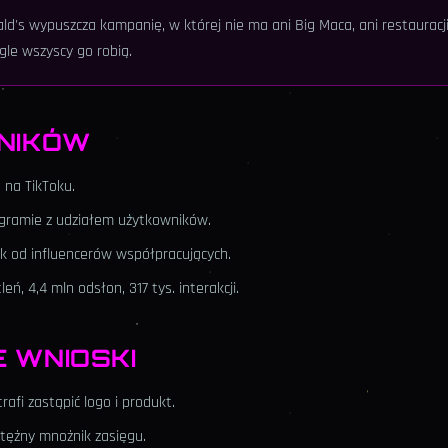
d's wypuszcza kampanię, w której nie ma ani Big Maca, ani restauracji
agle wszyscy go robią.
NIKÓW
 na TikToku.
gramie z udziałem użytkowników.
Tok od influencerów współpracujących.
eń, 4,4 mln odsłon, 317 tys. interakcji.
 WNIOSKI
afi zastąpić logo i produkt.
otężny mnożnik zasięgu.