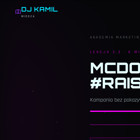
DJ KAMIL
WIEDZA
AKADEMIA MARKETI
LEKCJA
2.3
·
6 M
MCDO
#RAI
Kampania bez pokazywa
LEKCJA
MODUŁ
2.3
GIGA