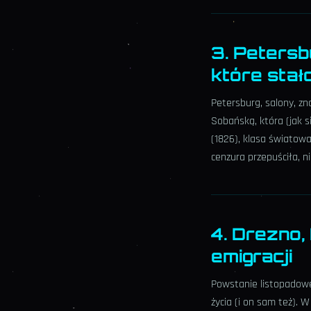
3. Petersb
które stało
Petersburg, salony, zn
Sobańską, która (jak s
(1826), klasa światowa
cenzura przepuściła, n
4. Drezno,
emigracji
Powstanie listopadowe
życia (i on sam też). W