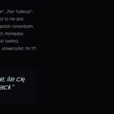
e”, „Pan Tadeusz”,
z to nie jest
ł polski romantyzm,
ch. Pomiędzy:
ki (sekta),
 uniwersytet. Po 171
 ile cię
cił.
”