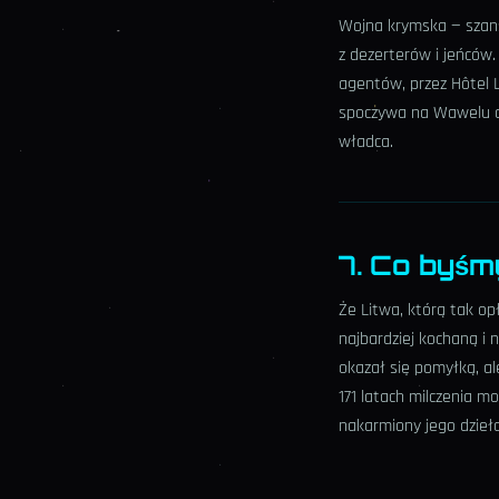
Wojna krymska — szansa
z dezerterów i jeńców. 
agentów, przez Hôtel 
spoczywa na Wawelu ob
władca.
7. Co byśm
Że Litwa, którą tak op
najbardziej kochaną i 
okazał się pomyłką, al
171 latach milczenia 
nakarmiony jego dziełam