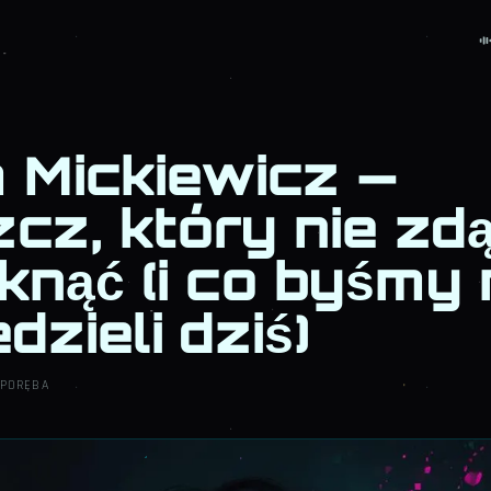
 Mickiewicz —
cz, który nie zdą
knąć (i co byśmy
dzieli dziś)
 PORĘBA