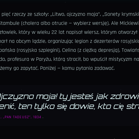
 pięć rzeczy ze szkoły: „Litwo, ojczyzno moja”, „Sonety krymski
tambule (cholera albo otrucie — wybierz wersję). Ale Mickiewic
 człowiek, który w wieku 22 lat napisał wiersz, którym otworzy
arł na obcym lądzie, organizując legion z dezerterów rosyjski
ańska (rosyjska szpiegini), Celina (z ciężką depresją), Towiańs
eda, profesura w Paryżu, którą stracił, bo wpuścił mistycyzm na
ożemy go zapytać. Poniżej — komu pytania zadawać.
jczyzno moja! ty jesteś jak zdrowie;
nić, ten tylko się dowie, kto cię stra
, „PAN TADEUSZ”, 1834