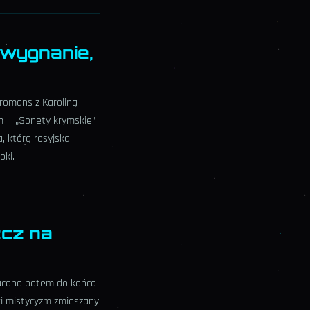
 wygnanie,
 romans z Karoliną
ym — „Sonety krymskie”
, którą rosyjska
oki.
zcz na
zucano potem do końca
ski mistycyzm zmieszany