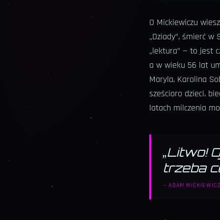
O Mickiewiczu wiesz
„Dziady”, śmierć w S
„lektura” — to jest
a w wieku 56 lat um
Maryla, Karolina Sob
sześcioro dzieci, bi
latach milczenia m
„
Litwo! O
trzeba ce
—
ADAM MICKIEWICZ