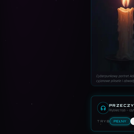
Cyberpunkowy portret Ada
cyjanowe piksele i obwod
PRZECZY
Wybierz tryb — cz
TRYB
PEŁNY