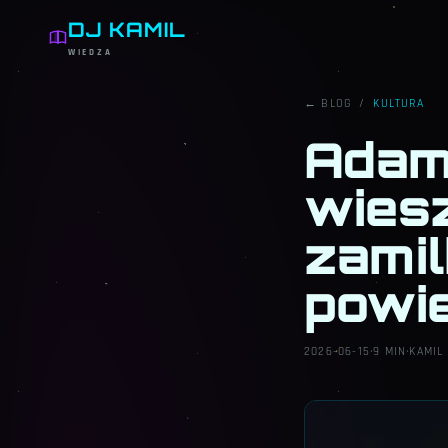
DJ KAMIL
WIEDZA
← BLOG
/
KULTURA
Adam
wiesz
zamil
powie
2026-06-15
·
9 MIN
·
KAMIL