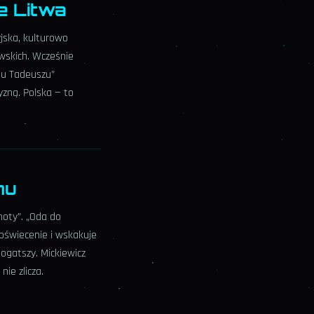
le Litwa
jska, kulturowo
wskich. Wcześnie
anu Tadeuszu”
yzną. Polska — to
mu
cnoty”. „Oda do
 oświecenie i wskakuje
gatszy. Mickiewicz
nie zlicza.