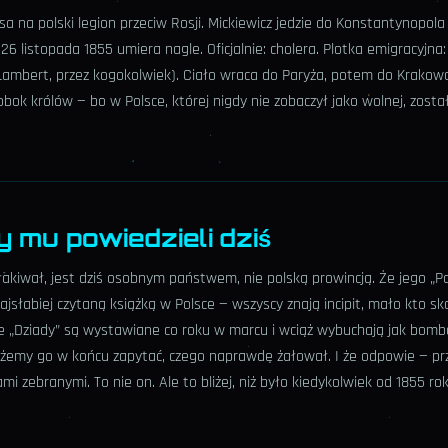
 na polski legion przeciw Rosji. Mickiewicz jedzie do Konstantynopol
26 listopada 1855 umiera nagle. Oficjalnie: cholera. Plotka emigracyjna:
Lambert, przez kogokolwiek). Ciało wraca do Paryża, potem do Krakowa
ok królów — bo w Polsce, której nigdy nie zobaczył jako wolnej, zost
y mu powiedzieli dziś
łakiwał, jest dziś osobnym państwem, nie polską prowincją. Że jego „P
najsłabiej czytaną książką w Polsce — wszyscy znają incipit, mało kto s
e „Dziady” są wystawiane co roku w marcu i wciąż wybuchają jak bomba
możemy go w końcu zapytać, czego naprawdę żałował. I że odpowie — p
i zebranymi. To nie on. Ale to bliżej, niż było kiedykolwiek od 1855 rok