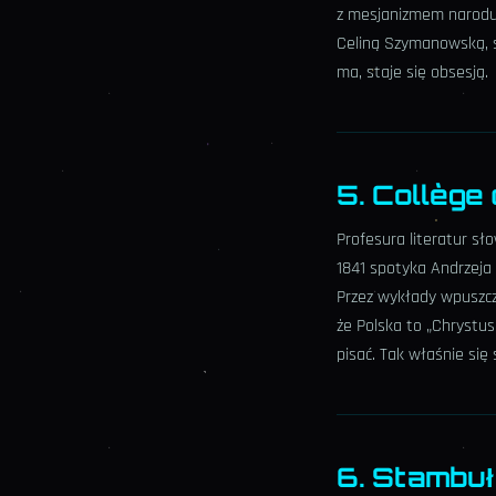
z mesjanizmem narodu w
Celiną Szymanowską, sz
ma, staje się obsesją.
5. Collège
Profesura literatur sł
1841 spotyka Andrzeja 
Przez wykłady wpuszcza
że Polska to „Chrystus
pisać. Tak właśnie się 
6. Stambuł 