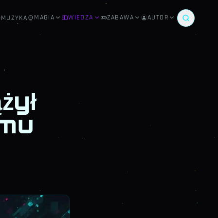
MAGIA
WIEDZA
ZABAWA
AUTOR
MUZYKA
żył
 mu