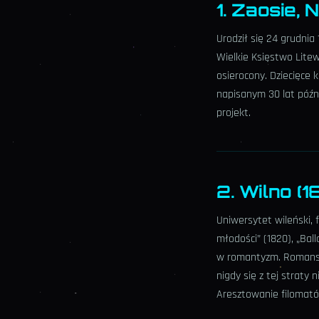
1. Zaosie,
Urodził się 24 grudni
Wielkie Księstwo Lite
osierocony. Dziecięce 
napisanym 30 lat późni
projekt.
2. Wilno (
Uniwersytet wileński, f
młodości” (1820), „Bal
w romantyzm. Romans 
nigdy się z tej straty n
Aresztowanie filomatów