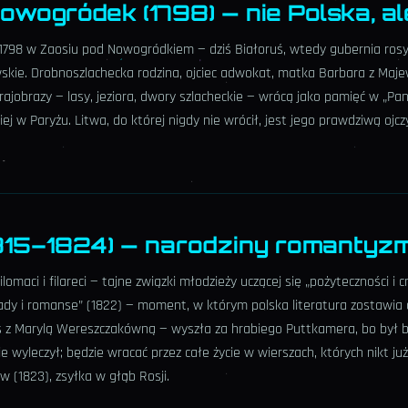
 Nowogródek (1798) — nie Polska, a
a 1798 w Zaosiu pod Nowogródkiem — dziś Białoruś, wtedy gubernia rosy
wskie. Drobnoszlachecka rodzina, ojciec adwokat, matka Barbara z Maje
krajobrazy — lasy, jeziora, dwory szlacheckie — wrócą jako pamięć w „P
ej w Paryżu. Litwa, do której nigdy nie wrócił, jest jego prawdziwą ojcz
1815–1824) — narodziny romantyz
ilomaci i filareci — tajne związki młodzieży uczącej się „pożyteczności i 
lady i romanse” (1822) — moment, w którym polska literatura zostawia
z Marylą Wereszczakówną — wyszła za hrabiego Puttkamera, bo był bo
ie wyleczył; będzie wracać przez całe życie w wierszach, których nikt już 
 (1823), zsyłka w głąb Rosji.