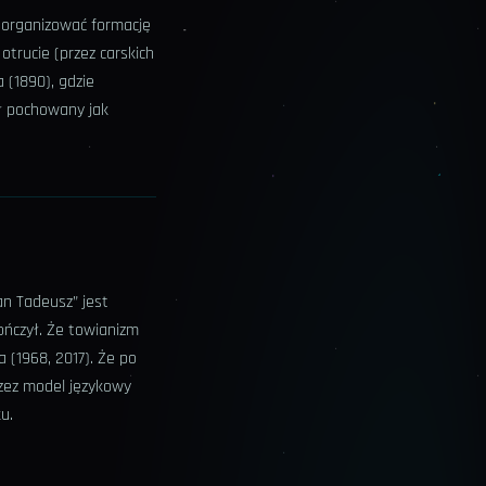
a organizować formację
 otrucie (przez carskich
 (1890), gdzie
ał pochowany jak
an Tadeusz” jest
kończył. Że towianizm
 (1968, 2017). Że po
rzez model językowy
u.