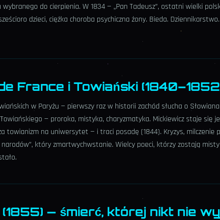
ybranego do cierpienia. W 1834 — „Pan Tadeusz”, ostatni wielki polski
eścioro dzieci, ciężka choroba psychiczna żony. Bieda. Dziennikarstwo. P
 de France i Towiański (1840–185
owiańskich w Paryżu — pierwszy raz w historii zachód słucha o Słowian
Towiańskiego — proroka, mistyka, charyzmatyka. Mickiewicz staje się j
 towianizm na uniwersytet — i traci posadę (1844). Kryzys, milczenie p
 narodów”, który zmartwychwstanie. Wielcy poeci, którzy zostają misty
stało.
(1855) — śmierć, której nikt nie wy