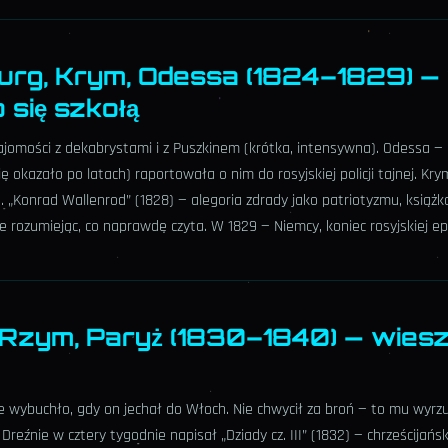
urg, Krym, Odessa (1824–1829) —
 się szkołą
ajomości z dekabrystami i z Puszkinem (krótka, intensywna). Odessa —
ię okazało po latach) raportowała o nim do rosyjskiej policji tajnej. Kr
. „Konrad Wallenrod” (1828) — alegoria zdrady jako patriotyzmu, książka
ie rozumiejąc, co naprawdę czyta. W 1829 — Niemcy, koniec rosyjskiej ep
 Rzym, Paryż (1830–1840) — wies
 wybuchło, gdy on jechał do Włoch. Nie chwycił za broń — to mu wyr
 Dreźnie w cztery tygodnie napisał „Dziady cz. III” (1832) — chrześcijań