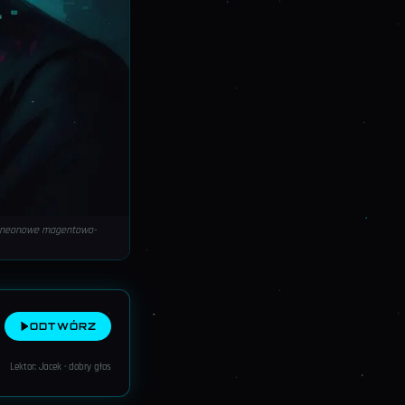
 w neonowe magentowo-
ODTWÓRZ
Lektor: Jacek · dobry głos