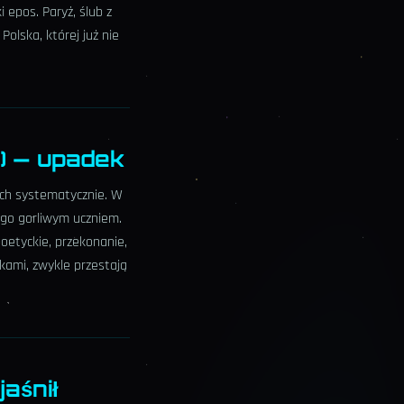
 epos. Paryż, ślub z
olska, której już nie
2) — upadek
ach systematycznie. W
ego gorliwym uczniem.
oetyckie, przekonanie,
kami, zwykle przestają
jaśnił