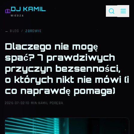
DJ KAMIL
WIEDZA
← BLOG
/
ZDROWIE
Dlaczego nie mogę
spać? 7 prawdziwych
przyczyn bezsenności,
o których nikt nie mówi (i
co naprawdę pomaga)
2026-07-02
·
10 MIN
·
KAMIL PORĘBA