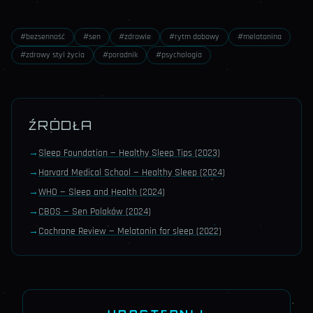
#
bezsenność
#
sen
#
zdrowie
#
rytm dobowy
#
melatonina
#
zdrowy styl życia
#
poradnik
#
psychologia
ŹRÓDŁA
→
Sleep Foundation — Healthy Sleep Tips (2023)
→
Harvard Medical School — Healthy Sleep (2024)
→
WHO — Sleep and Health (2024)
→
CBOS — Sen Polaków (2024)
→
Cochrane Review — Melatonin for sleep (2022)