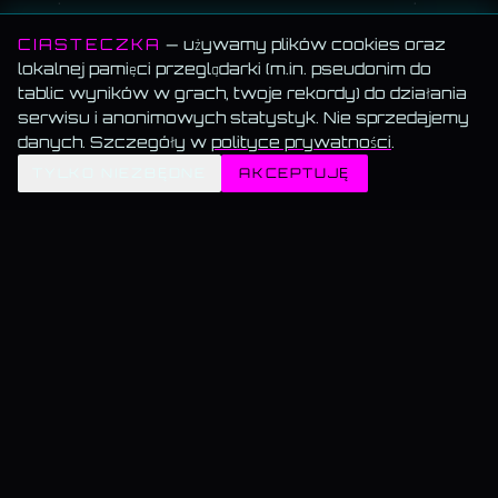
CIASTECZKA
— używamy plików cookies oraz
lokalnej pamięci przeglądarki (m.in. pseudonim do
tablic wyników w grach, twoje rekordy) do działania
serwisu i anonimowych statystyk. Nie sprzedajemy
danych. Szczegóły w
polityce prywatności
.
✦
TYLKO NIEZBĘDNE
AKCEPTUJĘ
MEMORANDUM SERWISU
Wszystko za darmo.
Muzyka, blog, Akademia, gry, generatory — bez paywalla, bez
reklam, bez konta.
Muzyka gra w tle.
Włącz utwór i przechodź swobodnie — odtwarzanie nie znika.
Dane trzymamy u siebie.
Bez sprzedaży, bez profilowania, bez wysyłki do
„partnerów".
KAMIL@WSKAZUJE.PL
BLOG · AKADEMIA · TESTY