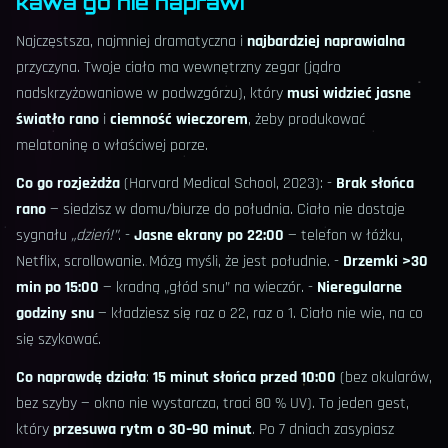
kawa go nie naprawi
Najczęstsza, najmniej dramatyczna i
najbardziej naprawialna
przyczyna. Twoje ciało ma wewnętrzny zegar (jądro
nadskrzyżowaniowe w podwzgórzu), który
musi widzieć jasne
światło rano
i
ciemność wieczorem
, żeby produkować
melatoninę o właściwej porze.
Co go rozjeżdża
(Harvard Medical School, 2023): -
Brak słońca
rano
— siedzisz w domu/biurze do południa. Ciało nie dostaje
sygnału
„dzień!”
. -
Jasne ekrany po 22:00
— telefon w łóżku,
Netflix, scrollowanie. Mózg myśli, że jest południe. -
Drzemki >30
min po 15:00
— kradną „głód snu” na wieczór. -
Nieregularne
godziny snu
— kładziesz się raz o 22, raz o 1. Ciało nie wie, na co
się szykować.
Co naprawdę działa
:
15 minut słońca przed 10:00
(bez okularów,
bez szyby — okno nie wystarcza, traci 80 % UV). To jeden gest,
który
przesuwa rytm o 30–90 minut
. Po 7 dniach zasypiasz