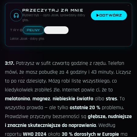
PRZECZYTAJ ZA MNIE
Wybierz tryb — czyta Jacek, sprawdzony dobry
ODTWÓRZ
głos
.
TRYB
PEŁNY
RELAKS
Lektor: Jacek · dobry głos
3:17.
Patrzysz w sufit czwartą godzinę z rzędu. Telefon
mówi, że masz pobudkę za 4 godziny i 43 minuty. Liczysz
to po raz dziesiąty. Mózg robi listę wszystkiego, co
kiedykolwiek zrobiłeś źle. Internet powie ci, że to
melatonina
,
magnez
,
niebieskie światło
albo
stres
. To
wszystko prawda — ale tylko
ostatnie 20 %
problemu.
Prawdziwe przyczyny bezsenności są
głębsze, nudniejsze
i znacznie skuteczniejsze do naprawienia
. Według
raportu
WHO 2024
około
30 % dorosłych w Europie
ma