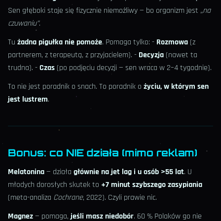
Sen głęboki staje się fizycznie niemożliwy — bo organizm jest
„na
czuwaniu”
.
Tu
żadna pigułka nie pomoże
. Pomaga tylko: -
Rozmowa
(z
partnerem, z terapeutą, z przyjacielem). -
Decyzja
(nawet ta
trudna). -
Czas
(po podjęciu decyzji — sen wraca w 2–4 tygodnie).
To nie jest poradnik o snach. To poradnik o
życiu, w którym sen
jest lustrem
.
Bonus: co NIE działa (mimo reklam)
Melatonina
— działa
głównie na jet lag i u osób >55 lat
. U
młodych dorosłych skutek to
+7 minut szybszego zasypiania
(meta-analiza
Cochrane
, 2022). Czyli prawie nic.
Magnez
— pomaga,
jeśli masz niedobór
. 60 % Polaków go nie