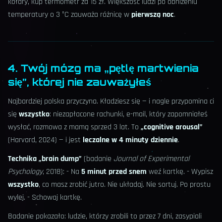
kołdry, kup termometr za 15 zł. Większość ludzi po obniżeniu
temperatury o 3 °C zauważa różnicę w
pierwszą noc
.
4. Twój mózg ma „pętlę martwienia
się”, której nie zauważyłeś
Najbardziej polska przyczyna. Kładziesz się — i nagle przypomina ci
się
wszystko
: niezapłacone rachunki, e-mail, który zapomniałeś
wysłać, rozmowa z mamą sprzed 3 lat. To
„cognitive arousal”
(Harvard, 2024) — i jest
leczalne w 4 minuty dziennie
.
Technika „brain dump”
(badanie
Journal of Experimental
Psychology
, 2018): - Na
5 minut przed snem
weź kartkę. - Wypisz
wszystko
, co masz zrobić jutro. Nie układaj. Nie sortuj. Po prostu
wylej. - Schowaj kartkę.
Badanie pokazało: ludzie, którzy zrobili to przez 7 dni, zasypiali