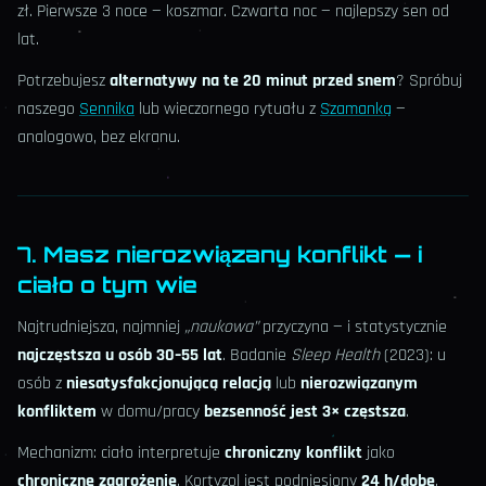
zł. Pierwsze 3 noce — koszmar. Czwarta noc — najlepszy sen od
lat.
Potrzebujesz
alternatywy na te 20 minut przed snem
? Spróbuj
naszego
Sennika
lub wieczornego rytuału z
Szamanką
—
analogowo, bez ekranu.
7. Masz nierozwiązany konflikt — i
ciało o tym wie
Najtrudniejsza, najmniej
„naukowa”
przyczyna — i statystycznie
najczęstsza u osób 30–55 lat
. Badanie
Sleep Health
(2023): u
osób z
niesatysfakcjonującą relacją
lub
nierozwiązanym
konfliktem
w domu/pracy
bezsenność jest 3× częstsza
.
Mechanizm: ciało interpretuje
chroniczny konflikt
jako
chroniczne zagrożenie
. Kortyzol jest podniesiony
24 h/dobę
.