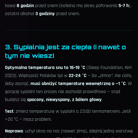
kawa
8 godzin
przed snem (kofeina ma okres półtrwania
5–7 h
),
ostatni alkohol
3 godziny
przed snem.
3. Sypialnia jest za ciepła (i nawet o
tym nie wiesz)
Optymalna temperatura snu to 16–19 °C
(Sleep Foundation, NIH
2023). Większość Polaków śpi w
22–24 °C
— bo
„zimno”
. Ale ciało,
żeby zasnąć,
musi obniżyć temperaturę wewnętrzną o ~1 °C
. W
gorącej sypialni ten proces nie zachodzi prawidłowo — stąd
budzisz się
spocony, niewyspany, z bólem głowy
.
Test
: zmierz temperaturę w sypialni o 23:00 termometrem. Jeśli
>20 °C — masz problem.
Naprawa
: uchyl okno na noc (nawet zimą), zdejmij jedną warstwę