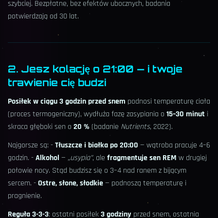
szybciej. Bezpłatne, bez efektów ubocznych, badania
potwierdzają od 30 lat.
2. Jesz kolację o 21:00 — i twoje
trawienie cię budzi
Posiłek w ciągu 3 godzin przed snem
podnosi temperaturę ciała
(proces termogeniczny), wydłuża fazę zasypiania o
15–30 minut
i
skraca głęboki sen o
20 %
(badanie
Nutrients
, 2022).
Najgorsze są: -
Tłuszcze i białka po 20:00
— wątroba pracuje 4–6
godzin. -
Alkohol
—
„usypia”
, ale
fragmentuje sen REM
w drugiej
połowie nocy. Stąd budzisz się o 3–4 nad ranem z bijącym
sercem. -
Ostre, słone, słodkie
— podnoszą temperaturę i
pragnienie.
Reguła 3-3-3
: ostatni posiłek
3 godziny
przed snem, ostatnia