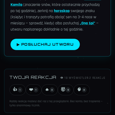
Kamila
(znaczenie snów, które ostatecznie przychodzą
po tej godzinie), zerknij na
horoskop
swojego znaku
(księżyc i tranzyty potrafią obciąć sen na 3–4 noce w
miesiącu — sprawdź, kiedy) albo posłuchaj
„Ona śpi”
—
utworu napisanego dokładnie o tej godzinie.
▶ POSŁUCHAJ UTWORU
TWOJA REAKCJA
👁
18
WYŚWIETLEŃ
·
2
REAKCJE
👍
❤️
🔥
🤯
🧠
1
1
0
0
0
Każdą reakcję możesz dać raz z tej przeglądarki. Bez konta, bez tropienia —
tylko anonimowy licznik.