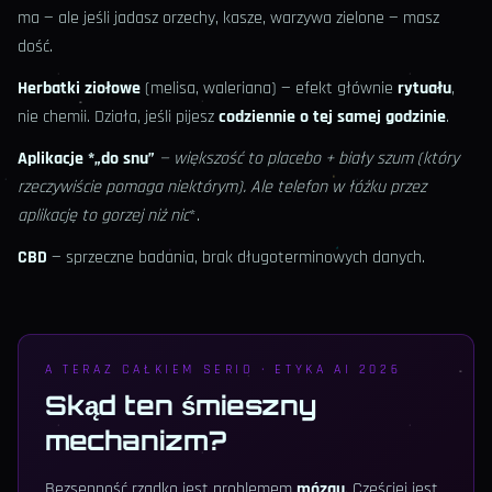
ma — ale jeśli jadasz orzechy, kasze, warzywa zielone — masz
dość.
Herbatki ziołowe
(melisa, waleriana) — efekt głównie
rytuału
,
nie chemii. Działa, jeśli pijesz
codziennie o tej samej godzinie
.
Aplikacje *„do snu”
— większość to placebo + biały szum (który
rzeczywiście
pomaga niektórym). Ale telefon w łóżku przez
aplikację to
gorzej niż nic
*.
CBD
— sprzeczne badania, brak długoterminowych danych.
A TERAZ CAŁKIEM SERIO · ETYKA AI 2026
Skąd ten śmieszny
mechanizm?
Bezsenność rzadko jest problemem
mózgu
. Częściej jest