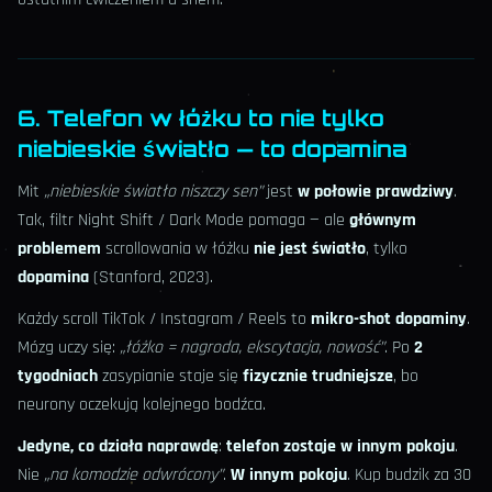
6. Telefon w łóżku to nie tylko
niebieskie światło — to dopamina
Mit
„niebieskie światło niszczy sen”
jest
w połowie prawdziwy
.
Tak, filtr Night Shift / Dark Mode pomaga — ale
głównym
problemem
scrollowania w łóżku
nie jest światło
, tylko
dopamina
(Stanford, 2023).
Każdy scroll TikTok / Instagram / Reels to
mikro-shot dopaminy
.
Mózg uczy się:
„łóżko = nagroda, ekscytacja, nowość”
. Po
2
tygodniach
zasypianie staje się
fizycznie trudniejsze
, bo
neurony oczekują kolejnego bodźca.
Jedyne, co działa naprawdę
:
telefon zostaje w innym pokoju
.
Nie
„na komodzie odwrócony”
.
W innym pokoju
. Kup budzik za 30