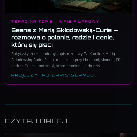
TERAZ NA TOPIE · WPIS FILAROWY
Seans z Marią Skłodowską-Curie —
rozmowa o polonie, radzie i cenie,
którą się płaci
Spirytystyczno-chemiczny zapis rozmowy DJ Kamila z Marią
Skłodowską-Curie. Polon, rad, szopa przy Lhomond, skandal 1911,
petites Curies i notatniki, które promieniują do dziś.
PRZECZYTAJ ZAPIS SEANSU →
CZYTAJ DALEJ