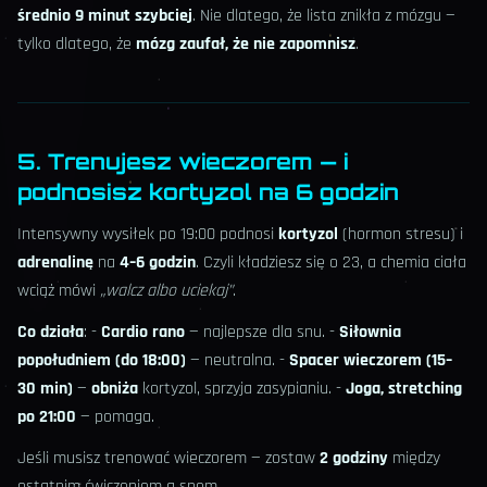
średnio 9 minut szybciej
. Nie dlatego, że lista znikła z mózgu —
tylko dlatego, że
mózg zaufał, że nie zapomnisz
.
5. Trenujesz wieczorem — i
podnosisz kortyzol na 6 godzin
Intensywny wysiłek po 19:00 podnosi
kortyzol
(hormon stresu) i
adrenalinę
na
4–6 godzin
. Czyli kładziesz się o 23, a chemia ciała
wciąż mówi
„walcz albo uciekaj”
.
Co działa
: -
Cardio rano
— najlepsze dla snu. -
Siłownia
popołudniem (do 18:00)
— neutralna. -
Spacer wieczorem (15–
30 min)
—
obniża
kortyzol, sprzyja zasypianiu. -
Joga, stretching
po 21:00
— pomaga.
Jeśli musisz trenować wieczorem — zostaw
2 godziny
między
ostatnim ćwiczeniem a snem.