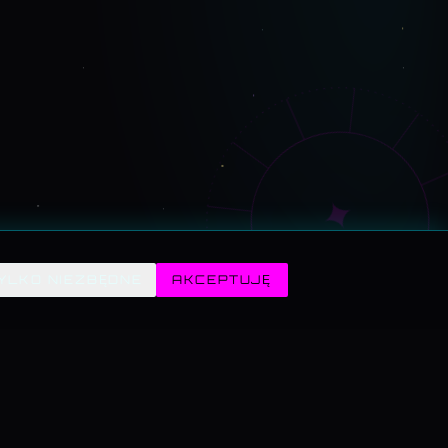
✦
YLKO NIEZBĘDNE
AKCEPTUJĘ
POGODA · SYMULATORY
WARZYWNIAK · 3D
Symulatory · przegląd
— ELIZA 1966