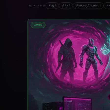
#
gry
1
#
nick
1
#
League of Legends
1
#
M
TAGI W SEKCJI:
GRANIE