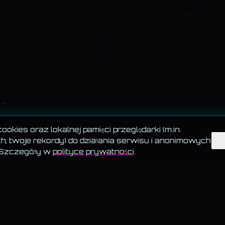
okies oraz lokalnej pamięci przeglądarki (m.in.
, twoje rekordy) do działania serwisu i anonimowych
T
 Szczegóły w
polityce prywatności
.
 · AKADEMIA · TESTY
BLOG · KATEGORIE
ystkie teksty
—
Psychologia
chomagiczne · 6
—
Zdrowie
a · Biedronka vs Lidl
—
Kultura