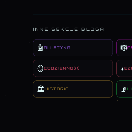
INNE SEKCJE BLOGA
🤖
🎼
AI I ETYKA
A
🪞
✦
CODZIENNOŚĆ
EZ
🏛️
📡
HISTORIA
H