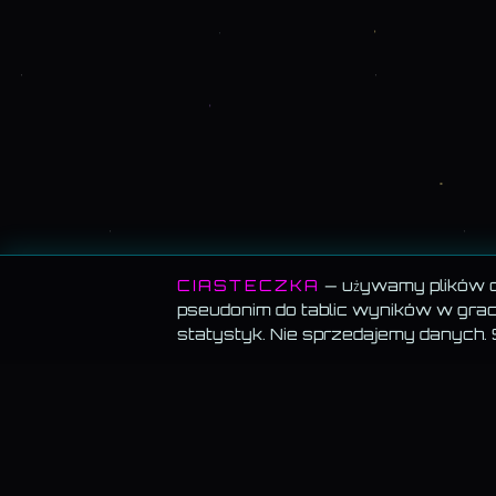
CIASTECZKA
— używamy plików co
pseudonim do tablic wyników w grach
statystyk. Nie sprzedajemy danych.
MEMORANDUM SERWISU
BLOG
Blog · wsz
Wszystko za darmo.
Muzyka, blog, Akademia, gry,
generatory — bez paywalla, bez reklam, bez konta.
Testy psy
Cena Kamil
Muzyka gra w tle.
Włącz utwór i przechodź