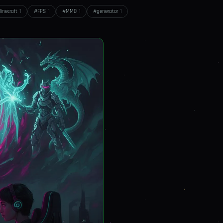
inecraft
1
#
FPS
1
#
MMO
1
#
generator
1