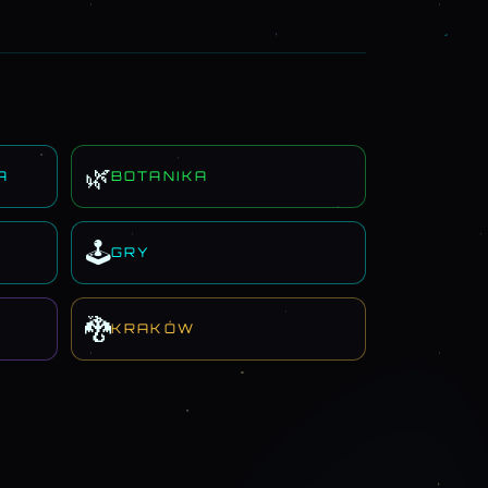
🌿
A
BOTANIKA
🕹️
GRY
🐉
KRAKÓW