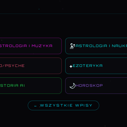
🔭
STROLOGIA I MUZYKA
ASTROLOGIA I NAUK
✦
O/PSYCHE
EZOTERYKA
🌙
ISTORIA AI
HOROSKOP
← WSZYSTKIE WPISY