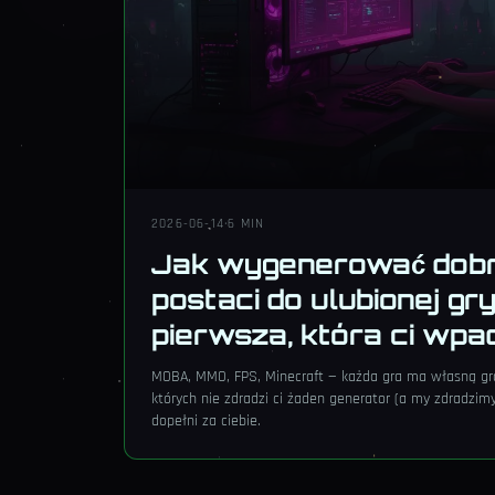
2026-06-14
·
6 MIN
Jak wygenerować dob
postaci do ulubionej gry
pierwsza, która ci wpad
MOBA, MMO, FPS, Minecraft — każda gra ma własną gr
których nie zdradzi ci żaden generator (a my zdradzimy)
dopełni za ciebie.