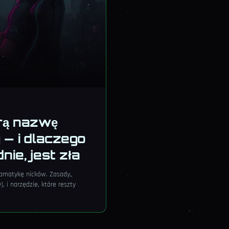
rą nazwę
 — i dlaczego
nie, jest zła
amatykę nicków. Zasady,
, i narzędzie, które reszty