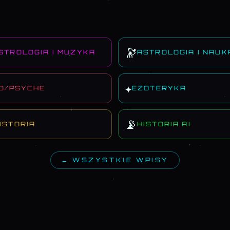
🔭
STROLOGIA I MUZYKA
ASTROLOGIA I NAUK
✦
O/PSYCHE
EZOTERYKA
📡
ISTORIA
HISTORIA AI
← WSZYSTKIE WPISY