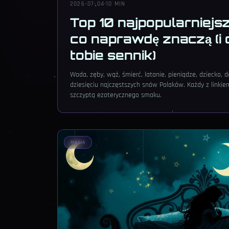
2026-07-04
·
10 MIN
Top 10 najpopularniej
co naprawdę znaczą (i 
tobie sennik)
Woda, zęby, wąż, śmierć, latanie, pieniądze, dziecko, d
dziesięciu najczęstszych snów Polaków. Każdy z linkie
szczyptą ezoterycznego smaku.
MAGIA