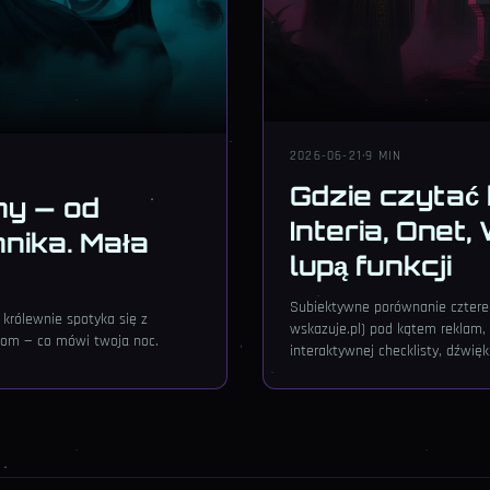
2026-06-21
·
9 MIN
Gdzie czytać
ny — od
Interia, Onet,
nnika. Mała
lupą funkcji
Subiektywne porównanie czterech
 królewnie spotyka się z
wskazuje.pl) pod kątem reklam, 
 dom — co mówi twoja noc.
interaktywnej checklisty, dźwięk
rekomendacja dla różnych typów