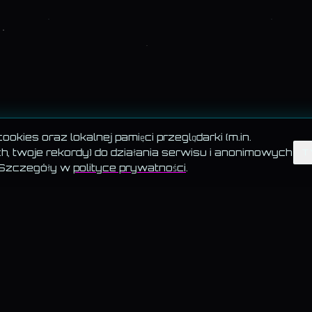
okies oraz lokalnej pamięci przeglądarki (m.in.
, twoje rekordy) do działania serwisu i anonimowych
T
 Szczegóły w
polityce prywatności
.
 · AKADEMIA · TESTY
BLOG · KATEGORIE
ystkie teksty
—
Psychologia
chomagiczne · 6
—
Zdrowie
a · Biedronka vs Lidl
—
Kultura
· przegląd
—
Nauka
ng & UGC
—
Natura
—
Magia