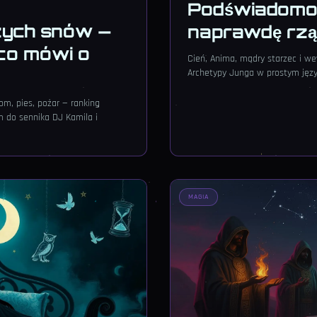
Podświadomoś
szych snów —
naprawdę rząd
co mówi o
Cień, Anima, mądry starzec i we
Archetypy Junga w prostym języ
om, pies, pożar — ranking
m do sennika DJ Kamila i
MAGIA