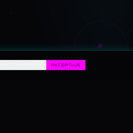
✦
YLKO NIEZBĘDNE
AKCEPTUJĘ
POGODA · SYMULATORY
WARZYWNIAK · 3D
Symulatory · przegląd
— ELIZA 1966
Pogoda · przegląd
— Kraków