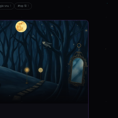
ogia snu
1
#
top 10
1