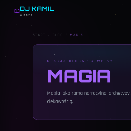
DJ KAMIL
WIEDZA
START
/
BLOG
/
MAGIA
SEKCJA BLOGA ·
4
WPISY
MAGIA
Magia jako rama narracyjna: archetypy, r
ciekawością.