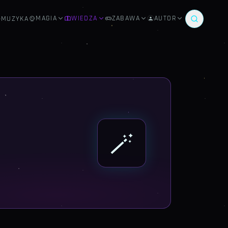
MAGIA
WIEDZA
ZABAWA
AUTOR
MUZYKA
🪄