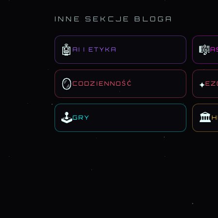
INNE SEKCJE BLOGA
🤖
🎼
AI I ETYKA
A
🪞
✦
CODZIENNOŚĆ
EZ
🕹️
🏛️
GRY
H