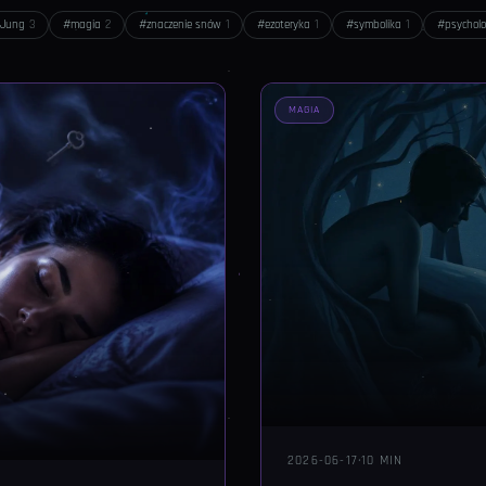
Jung
3
#
magia
2
#
znaczenie snów
1
#
ezoteryka
1
#
symbolika
1
#
psychol
MAGIA
2026-06-17
·
10 MIN