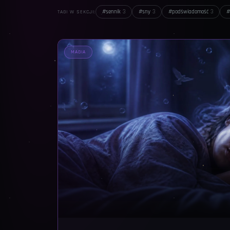
#
sennik
3
#
sny
3
#
podświadomość
3
#
TAGI W SEKCJI:
MAGIA