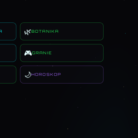
🌿
A
BOTANIKA
🎮
GRANIE
🌙
HOROSKOP