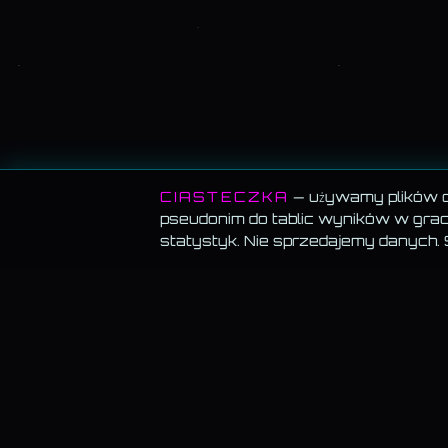
CIASTECZKA
— używamy plików co
pseudonim do tablic wyników w grach
statystyk. Nie sprzedajemy danych.
MEMORANDUM SERWISU
BLOG
Blog · wsz
Wszystko za darmo.
Muzyka, blog, Akademia, gry,
generatory — bez paywalla, bez reklam, bez konta.
Testy psy
Cena Kamil
Muzyka gra w tle.
Włącz utwór i przechodź
swobodnie — odtwarzanie nie znika.
Akademia 
— Marketi
Dane trzymamy u siebie.
Bez sprzedaży, bez
— Etyka AI
profilowania, bez wysyłki do „partnerów".