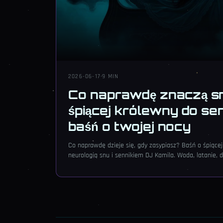
2026-06-17
·
9 MIN
Co naprawdę znaczą s
śpiącej królewny do se
baśń o twojej nocy
Co naprawdę dzieje się, gdy zasypiasz? Baśń o śpiącej
neurologią snu i sennikiem DJ Kamila. Woda, latanie,