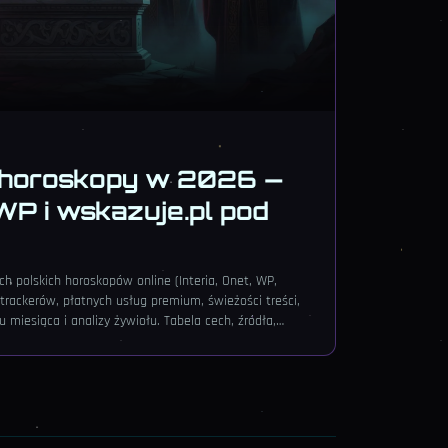
 horoskopy w 2026 —
 WP i wskazuje.pl pod
 polskich horoskopów online (Interia, Onet, WP,
trackerów, płatnych usług premium, świeżości treści,
u miesiąca i analizy żywiołu. Tabela cech, źródła,
 czytelnika.