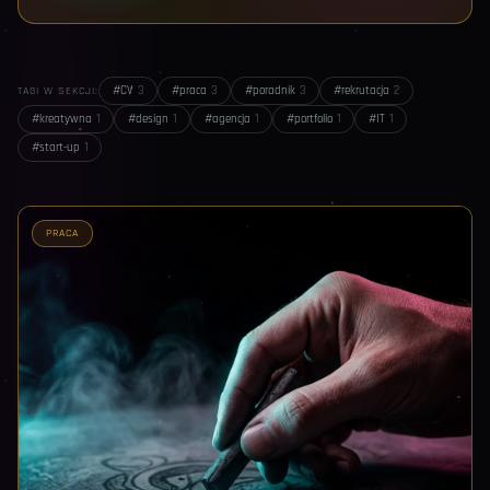
#
CV
3
#
praca
3
#
poradnik
3
#
rekrutacja
2
TAGI W SEKCJI:
#
kreatywna
1
#
design
1
#
agencja
1
#
portfolio
1
#
IT
1
#
start-up
1
PRACA