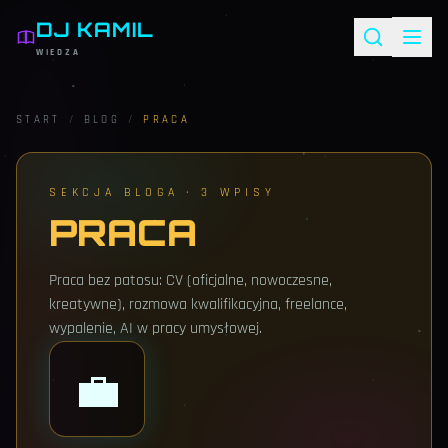
DJ KAMIL
WIEDZA
START
/
BLOG
/
PRACA
SEKCJA BLOGA ·
3
WPISY
PRACA
Praca bez patosu: CV (oficjalne, nowoczesne,
kreatywne), rozmowa kwalifikacyjna, freelance,
wypalenie, AI w pracy umysłowej.
💼