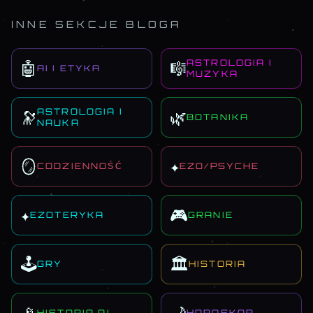
INNE SEKCJE BLOGA
ASTROLOGIA I
🤖
🎼
AI I ETYKA
MUZYKA
ASTROLOGIA I
🔭
🌿
BOTANIKA
NAUKA
🪞
✦
CODZIENNOŚĆ
EZO/PSYCHE
✦
🎮
EZOTERYKA
GRANIE
🕹️
🏛️
GRY
HISTORIA
HISTORIA AI
HOROSKOP