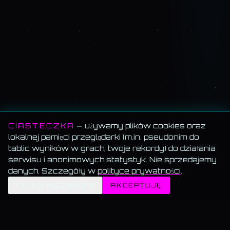
CIASTECZKA
— używamy plików cookies oraz
lokalnej pamięci przeglądarki (m.in. pseudonim do
tablic wyników w grach, twoje rekordy) do działania
serwisu i anonimowych statystyk. Nie sprzedajemy
danych. Szczegóły w
polityce prywatności
.
✦
TYLKO NIEZBĘDNE
AKCEPTUJĘ
MEMORANDUM SERWISU