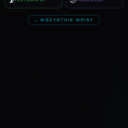
📡
🌙
← WSZYSTKIE WPISY