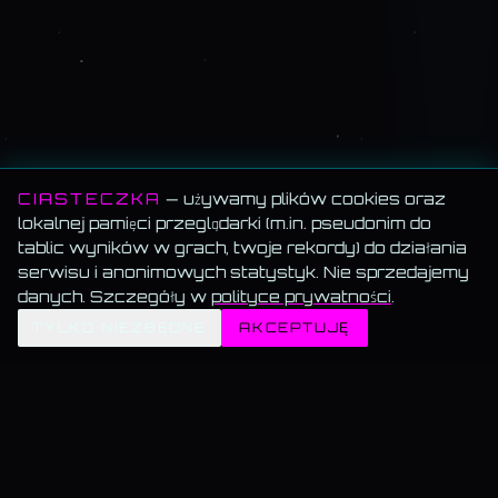
CIASTECZKA
— używamy plików cookies oraz
lokalnej pamięci przeglądarki (m.in. pseudonim do
tablic wyników w grach, twoje rekordy) do działania
serwisu i anonimowych statystyk. Nie sprzedajemy
danych. Szczegóły w
polityce prywatności
.
✦
TYLKO NIEZBĘDNE
AKCEPTUJĘ
MEMORANDUM SERWISU
Wszystko za darmo.
Muzyka, blog, Akademia, gry, generatory — bez paywalla, bez
reklam, bez konta.
Muzyka gra w tle.
Włącz utwór i przechodź swobodnie — odtwarzanie nie znika.