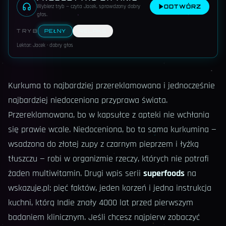
Wybierz tryb — czyta Jacek, sprawdzony dobry
ODTWÓRZ
głos
.
TRYB
PEŁNY
RELAKS
Lektor: Jacek · dobry głos
Kurkuma to najbardziej przereklamowana i jednocześnie
najbardziej niedoceniona przyprawa świata.
Przereklamowana, bo w kapsułce z apteki nie wchłania
się prawie wcale. Niedoceniona, bo ta sama kurkumina —
wsadzona do złotej zupy z czarnym pieprzem i łyżką
tłuszczu — robi w organizmie rzeczy, których nie potrafi
żaden multiwitamin. Drugi wpis serii
superfoods
na
wskazuje.pl: pięć faktów, jeden korzeń i jedna instrukcja
kuchni, którą Indie znały 4000 lat przed pierwszym
badaniem klinicznym. Jeśli chcesz najpierw zobaczyć