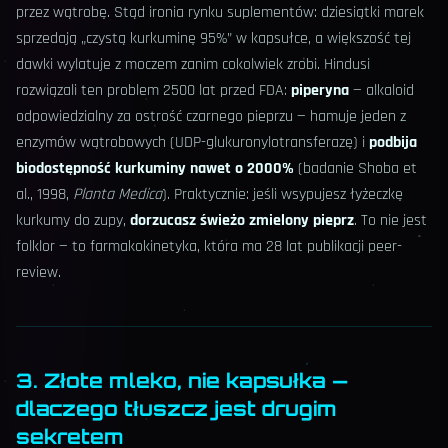
przez wątrobę. Stąd ironia rynku suplementów: dziesiątki marek
sprzedają „czystą kurkuminę 95%” w kapsułce, a większość tej
dawki wylatuje z moczem zanim cokolwiek zrobi. Hindusi
rozwiązali ten problem 2500 lat przed FDA:
piperyna
— alkaloid
odpowiedzialny za ostrość czarnego pieprzu — hamuje jeden z
enzymów wątrobowych (UDP-glukuronylotransferazę) i
podbija
biodostępność kurkuminy nawet o 2000%
(badanie Shoba et
al., 1998,
Planta Medica
). Praktycznie: jeśli wsypujesz łyżeczkę
kurkumy do zupy,
dorzucasz świeżo zmielony pieprz
. To nie jest
folklor — to farmakokinetyka, która ma 28 lat publikacji peer-
review.
3. Złote mleko, nie kapsułka —
dlaczego tłuszcz jest drugim
sekretem