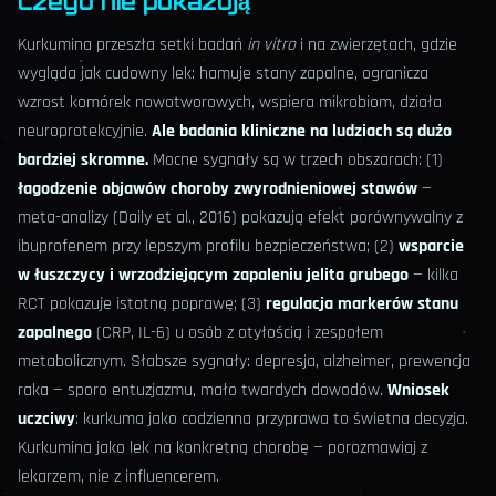
czego nie pokazują
Kurkumina przeszła setki badań
in vitro
i na zwierzętach, gdzie
wygląda jak cudowny lek: hamuje stany zapalne, ogranicza
wzrost komórek nowotworowych, wspiera mikrobiom, działa
neuroprotekcyjnie.
Ale badania kliniczne na ludziach są dużo
bardziej skromne.
Mocne sygnały są w trzech obszarach: (1)
łagodzenie objawów choroby zwyrodnieniowej stawów
—
meta-analizy (Daily et al., 2016) pokazują efekt porównywalny z
ibuprofenem przy lepszym profilu bezpieczeństwa; (2)
wsparcie
w łuszczycy i wrzodziejącym zapaleniu jelita grubego
— kilka
RCT pokazuje istotną poprawę; (3)
regulacja markerów stanu
zapalnego
(CRP, IL-6) u osób z otyłością i zespołem
metabolicznym. Słabsze sygnały: depresja, alzheimer, prewencja
raka — sporo entuzjazmu, mało twardych dowodów.
Wniosek
uczciwy
: kurkuma jako codzienna przyprawa to świetna decyzja.
Kurkumina jako lek na konkretną chorobę — porozmawiaj z
lekarzem, nie z influencerem.