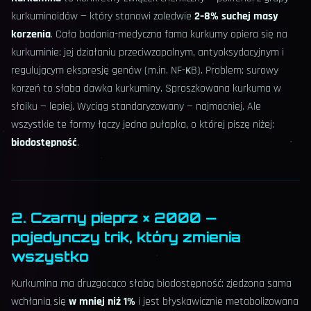
kurkuminoidów — który stanowi zaledwie
2–8% suchej masy
korzenia
. Cała badania-medyczna fama kurkumy opiera się na
kurkuminie: jej działaniu przeciwzapalnym, antyoksydacyjnym i
regulującym ekspresję genów (m.in. NF-κB). Problem: surowy
korzeń to słaba dawka kurkuminy. Sproszkowana kurkuma w
słoiku — lepiej. Wyciąg standaryzowany — najmocniej. Ale
wszystkie te formy łączy jedna pułapka, o której piszę niżej:
biodostępność
.
2. Czarny pieprz × 2000 —
pojedynczy trik, który zmienia
wszystko
Kurkumina ma druzgocąco słabą biodostępność: zjedzona sama
wchłania się
w mniej niż 1%
i jest błyskawicznie metabolizowana