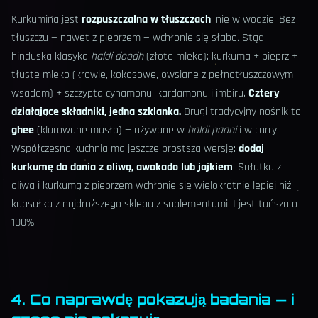
Kurkumina jest
rozpuszczalna w tłuszczach
, nie w wodzie. Bez
tłuszczu — nawet z pieprzem — wchłonie się słabo. Stąd
hinduska klasyka
haldi doodh
(złote mleko): kurkuma + pieprz +
tłuste mleko (krowie, kokosowe, owsiane z pełnotłuszczowym
wsadem) + szczypta cynamonu, kardamonu i imbiru.
Cztery
działające składniki, jedna szklanka.
Drugi tradycyjny nośnik to
ghee
(klarowane masło) — używane w
haldi paani
i w curry.
Współczesna kuchnia ma jeszcze prostszą wersję:
dodaj
kurkumę do dania z oliwą, awokado lub jajkiem
. Sałatka z
oliwą i kurkumą z pieprzem wchłonie się wielokrotnie lepiej niż
kapsułka z najdroższego sklepu z suplementami. I jest tańsza o
100%.
4. Co naprawdę pokazują badania — i