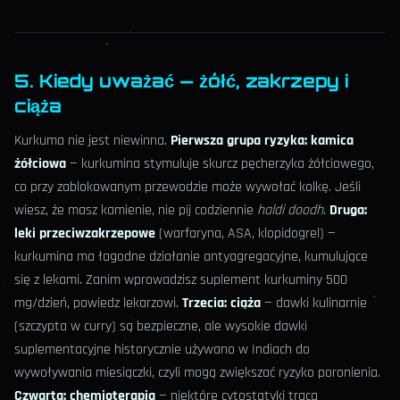
5. Kiedy uważać — żółć, zakrzepy i
ciąża
Kurkuma nie jest niewinna.
Pierwsza grupa ryzyka: kamica
żółciowa
— kurkumina stymuluje skurcz pęcherzyka żółciowego,
co przy zablokowanym przewodzie może wywołać kolkę. Jeśli
wiesz, że masz kamienie, nie pij codziennie
haldi doodh
.
Druga:
leki przeciwzakrzepowe
(warfaryna, ASA, klopidogrel) —
kurkumina ma łagodne działanie antyagregacyjne, kumulujące
się z lekami. Zanim wprowadzisz suplement kurkuminy 500
mg/dzień, powiedz lekarzowi.
Trzecia: ciąża
— dawki kulinarnie
(szczypta w curry) są bezpieczne, ale wysokie dawki
suplementacyjne historycznie używano w Indiach do
wywoływania miesiączki, czyli mogą zwiększać ryzyko poronienia.
Czwarta: chemioterapia
— niektóre cytostatyki tracą