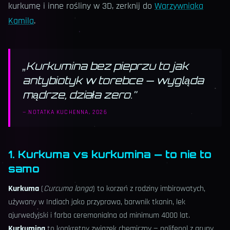
kurkumę i inne rośliny w 3D, zerknij do
Warzywniaka
Kamila
.
„
Kurkumina bez pieprzu to jak
antybiotyk w torebce — wygląda
mądrze, działa zero.
”
—
NOTATKA KUCHENNA, 2026
1. Kurkuma vs kurkumina — to nie to
samo
Kurkuma
(
Curcuma longa
) to korzeń z rodziny imbirowatych,
używany w Indiach jako przyprawa, barwnik tkanin, lek
ajurwedyjski i farba ceremonialna od minimum 4000 lat.
Kurkumina
to konkretny związek chemiczny — polifenol z grupy