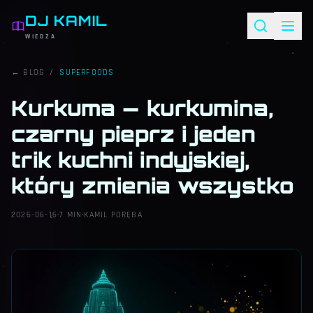
DJ KAMIL
WIEDZA
← BLOG
/
SUPERFOODS
Kurkuma — kurkumina,
czarny pieprz i jeden
trik kuchni indyjskiej,
który zmienia wszystko
2026-06-16
·
7 MIN
·
KAMIL PORĘBA