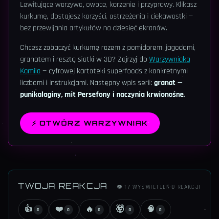
Lewitujące warzywa, owoce, korzenie i przyprawy. Klikasz
kurkumę, dostajesz korzyści, ostrzeżenia i ciekawostki —
bez przewijania artykułów na dziesięć ekranów.
Chcesz zobaczyć kurkumę razem z pomidorem, jagodami,
granatem i resztą siatki w 3D? Zajrzyj do
Warzywniaka
Kamila
— cyfrowej kartoteki superfoods z konkretnymi
liczbami i instrukcjami. Następny wpis serii:
granat —
punikalaginy, mit Persefony i naczynia krwionośne
.
⚡
OTWÓRZ WARZYWNIAK
TWOJA REAKCJA
👁
17
WYŚWIETLEŃ
·
0
REAKCJI
👍
❤️
🔥
🤯
🧠
0
0
0
0
0