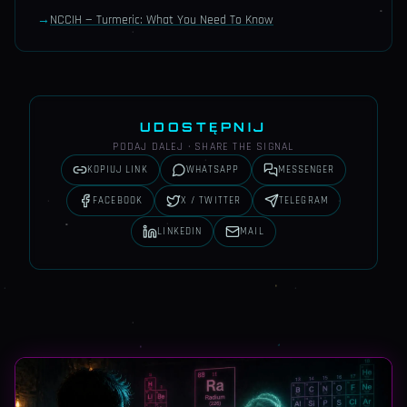
→
NCCIH — Turmeric: What You Need To Know
UDOSTĘPNIJ
PODAJ DALEJ · SHARE THE SIGNAL
KOPIUJ LINK
WHATSAPP
MESSENGER
FACEBOOK
X / TWITTER
TELEGRAM
LINKEDIN
MAIL