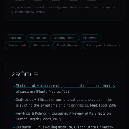
Każdą reakcję możesz dać raz z tej przeglądarki. Bez konta, bez tropienia —
tylko anonimowy licznik.
#
kurkuma
#
kurkumina
#
czarny pieprz
#
piperyna
#
superfoods
#
ajurweda
#
biodostępność
#
Warzywniak Kamila
ŹRÓDŁA
→
Shoba et al. — Influence of piperine on the pharmacokinetics
of curcumin (Planta Medica, 1998)
→
Daily et al. — Efficacy of turmeric extracts and curcumin for
alleviating the symptoms of joint arthritis (J. Med. Food, 2016)
→
Hewlings & Kalman — Curcumin: A Review of Its Effects on
Human Health (Foods, 2017)
→
Curcumin — Linus Pauling Institute, Oregon State University