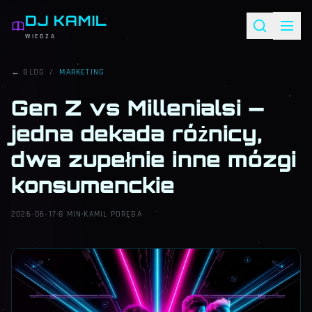
DJ KAMIL
WIEDZA
← BLOG
/
MARKETING
Gen Z vs Millenialsi —
jedna dekada różnicy,
dwa zupełnie inne mózgi
konsumenckie
2026-06-17
·
8 MIN
·
KAMIL PORĘBA