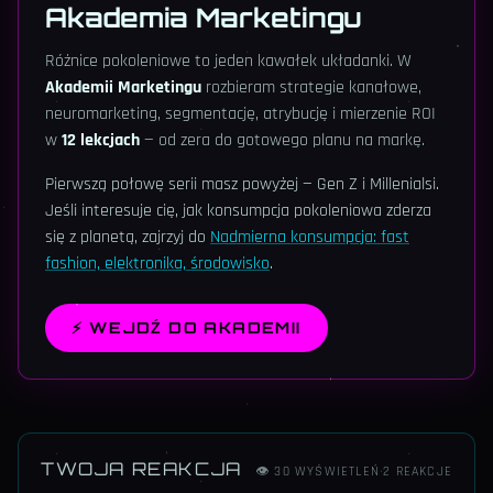
Akademia Marketingu
Różnice pokoleniowe to jeden kawałek układanki. W
Akademii Marketingu
rozbieram strategie kanałowe,
neuromarketing, segmentację, atrybucję i mierzenie ROI
w
12 lekcjach
— od zera do gotowego planu na markę.
Pierwszą połowę serii masz powyżej — Gen Z i Millenialsi.
Jeśli interesuje cię, jak konsumpcja pokoleniowa zderza
się z planetą, zajrzyj do
Nadmierna konsumpcja: fast
fashion, elektronika, środowisko
.
⚡
WEJDŹ DO AKADEMII
TWOJA REAKCJA
👁
30
WYŚWIETLEŃ
·
2
REAKCJE