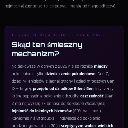
najmocniej zapłaci za to, co pozwoli mu się od niego odłączyć.
A TERAZ CAŁKIEM SERIO · ETYKA AI 2026
Skąd ten śmieszny
mechanizm?
Najciekawsze w danych z 2025 nie są różnice
między
pokoleniami, tylko
dziedziczenie pokoleniowe
. Gen Z,
dzieci Millenialsów-z-jednej-strony i dzieci młodszych Gen
X-z-drugiej,
przejęło od dziadków Silent Gen
trzy rzeczy,
które poprzednie pokolenia odrzuciły:
oszczędność
(Gen
Z ma najwyższą skłonność do
no-spend challenges
),
lojalność do lokalnych biznesów
(60% woli małą
kawiarnię niż Starbucks — najwięcej od pokolenia
urodzonego w latach 30.) i
sceptycyzm wobec wielkich