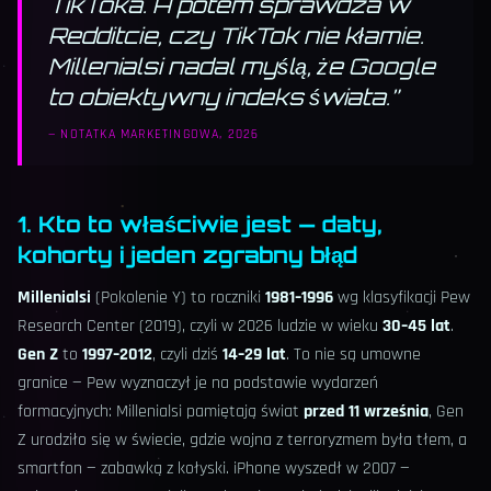
TikToka. A potem sprawdza w
Redditcie, czy TikTok nie kłamie.
Millenialsi nadal myślą, że Google
to obiektywny indeks świata.
”
—
NOTATKA MARKETINGOWA, 2026
1. Kto to właściwie jest — daty,
kohorty i jeden zgrabny błąd
Millenialsi
(Pokolenie Y) to roczniki
1981–1996
wg klasyfikacji Pew
Research Center (2019), czyli w 2026 ludzie w wieku
30–45 lat
.
Gen Z
to
1997–2012
, czyli dziś
14–29 lat
. To nie są umowne
granice — Pew wyznaczył je na podstawie wydarzeń
formacyjnych: Millenialsi pamiętają świat
przed 11 września
, Gen
Z urodziło się w świecie, gdzie wojna z terroryzmem była tłem, a
smartfon — zabawką z kołyski. iPhone wyszedł w 2007 —