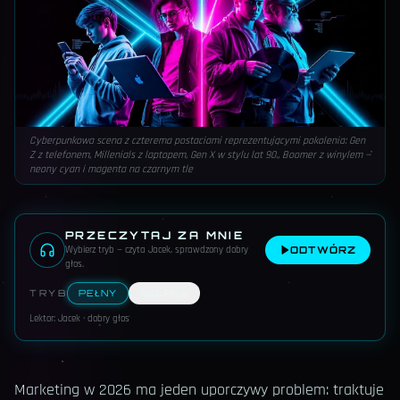
Cyberpunkowa scena z czterema postaciami reprezentującymi pokolenia: Gen
Z z telefonem, Millenials z laptopem, Gen X w stylu lat 90., Boomer z winylem —
neony cyan i magenta na czarnym tle
PRZECZYTAJ ZA MNIE
Wybierz tryb — czyta Jacek, sprawdzony dobry
ODTWÓRZ
głos
.
TRYB
PEŁNY
RELAKS
Lektor: Jacek · dobry głos
Marketing w 2026 ma jeden uporczywy problem: traktuje