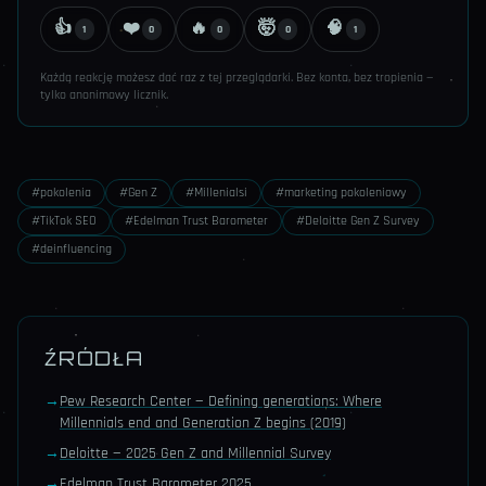
👍
❤️
🔥
🤯
🧠
1
0
0
0
1
Każdą reakcję możesz dać raz z tej przeglądarki. Bez konta, bez tropienia —
tylko anonimowy licznik.
#
pokolenia
#
Gen Z
#
Millenialsi
#
marketing pokoleniowy
#
TikTok SEO
#
Edelman Trust Barometer
#
Deloitte Gen Z Survey
#
deinfluencing
ŹRÓDŁA
→
Pew Research Center — Defining generations: Where
Millennials end and Generation Z begins (2019)
→
Deloitte — 2025 Gen Z and Millennial Survey
→
Edelman Trust Barometer 2025