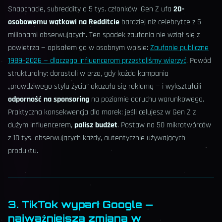
Snapchacie, subreddity o 5 tys. członków. Gen Z ufa
20-
osobowemu wątkowi na Redditcie
bardziej niż celebrytce z 5
milionami obserwujących. Ten spadek zaufania nie wziął się z
powietrza — opisałem go w osobnym wpisie:
Zaufanie publiczne
1989–2026 — dlaczego influencerom przestaliśmy wierzyć
. Powód
strukturalny: dorastali w erze, gdy każda kampania
„prawdziwego stylu życia” okazała się reklamą — i wykształcili
odporność na sponsoring
na poziomie odruchu warunkowego.
Praktyczna konsekwencja dla marek: jeśli celujesz w Gen Z z
dużym influencerem,
palisz budżet
. Postaw na 50 mikrotwórców
z 10 tys. obserwujących każdy, autentycznie używających
produktu.
3. TikTok wyparł Google —
najważniejsza zmiana w