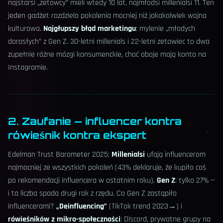
najstarsi „zetowcy” mieli wtedy 10 lat, najmłodsi millenialsi 11. Ten
jeden gadżet rozdziela pokolenia mocniej niż jakakolwiek wojna
kulturowa.
Najgłupszy błąd marketingu
: mylenie „młodych
dorosłych” z Gen Z. 30-letni millenials i 22-letni zetowiec to dwa
zupełnie różne mózgi konsumenckie, choć oboje mają konto na
Instagramie.
2. Zaufanie — influencer kontra
rówieśnik kontra ekspert
Edelman Trust Barometer 2025:
Millenialsi
ufają influencerom
najmocniej ze wszystkich pokoleń (43% deklaruje, że kupiło coś
po rekomendacji influencera w ostatnim roku).
Gen Z
: tylko 27% —
i ta liczba spada drugi rok z rzędu. Co Gen Z zastąpiło
influencerami?
„Deinfluencing”
(TikTok trend 2023→) i
rówieśników z mikro-społeczności
: Discord, prywatne grupy na