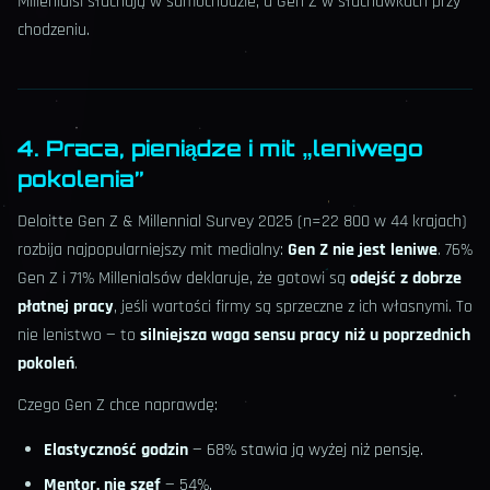
Millenialsi słuchają w samochodzie, a Gen Z w słuchawkach przy
chodzeniu.
4. Praca, pieniądze i mit „leniwego
pokolenia”
Deloitte Gen Z & Millennial Survey 2025 (n=22 800 w 44 krajach)
rozbija najpopularniejszy mit medialny:
Gen Z nie jest leniwe
. 76%
Gen Z i 71% Millenialsów deklaruje, że gotowi są
odejść z dobrze
płatnej pracy
, jeśli wartości firmy są sprzeczne z ich własnymi. To
nie lenistwo — to
silniejsza waga sensu pracy niż u poprzednich
pokoleń
.
Czego Gen Z chce naprawdę:
Elastyczność godzin
— 68% stawia ją wyżej niż pensję.
Mentor, nie szef
— 54%.