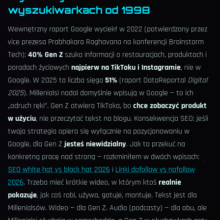
wyszukiwarkach od 1998
Wewnętrzny raport Google wyciekł w 2022 (potwierdzony przez
vice prezesa Prabhakara Raghavana na konferencji Brainstorm
Tech):
40% Gen Z
szuka informacji o restauracjach, produktach i
poradach życiowych
najpierw na TikToku i Instagramie
, nie w
Google. W 2025 ta liczba sięga
51%
(raport DataReportal
Digital
2025
). Millenialsi nadal domyślnie wpisują w Google — to ich
„odruch ręki”. Gen Z otwiera TikToka, bo
chce zobaczyć produkt
w użyciu
, nie przeczytać tekst na blogu. Konsekwencja SEO: jeśli
twoja strategia opiera się wyłącznie na pozycjonowaniu w
Google, dla Gen Z
jesteś niewidzialny
. Jak to przekuć na
konkretną pracę nad stroną — rozkminiłem w dwóch wpisach:
SEO white hat vs black hat 2026
i
Linki dofollow vs nofollow
2026
. Trzeba mieć krótkie wideo, w którym ktoś
realnie
pokazuje
, jak coś robi, używa, gotuje, montuje. Tekst jest dla
Millenialsów. Wideo — dla Gen Z. Audio (podcasty) — dla obu, ale