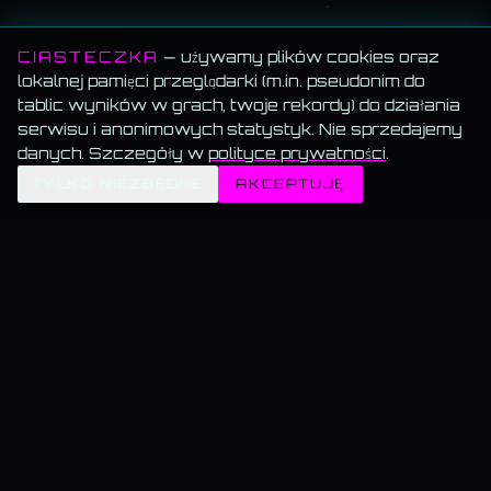
CIASTECZKA
— używamy plików cookies oraz
lokalnej pamięci przeglądarki (m.in. pseudonim do
tablic wyników w grach, twoje rekordy) do działania
serwisu i anonimowych statystyk. Nie sprzedajemy
danych. Szczegóły w
polityce prywatności
.
✦
TYLKO NIEZBĘDNE
AKCEPTUJĘ
MEMORANDUM SERWISU
Wszystko za darmo.
Muzyka, blog, Akademia, gry, generatory — bez paywalla, bez
reklam, bez konta.
Muzyka gra w tle.
Włącz utwór i przechodź swobodnie — odtwarzanie nie znika.
Dane trzymamy u siebie.
Bez sprzedaży, bez profilowania, bez wysyłki do
„partnerów".
KAMIL@WSKAZUJE.PL