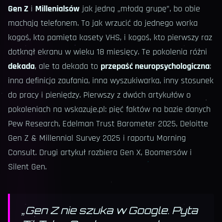
Gen Z
i
Millenialsów
jak jedną „młodą grupę”, bo obie
machają telefonem. To jak wrzucić do jednego worka
kogoś, kto pamięta kasety VHS, i kogoś, kto pierwszy raz
dotknął ekranu w wieku 18 miesięcy. Te pokolenia różni
dekada
, ale ta dekada to
przepaść neuropsychologiczna
:
inna definicja zaufania, inna wyszukiwarka, inny stosunek
do pracy i pieniędzy. Pierwszy z dwóch artykułów o
pokoleniach na wskazuje.pl: pięć faktów na bazie danych
Pew Research, Edelman Trust Barometer 2025, Deloitte
Gen Z & Millennial Survey 2025 i raportu Morning
Consult. Drugi artykuł rozbiera Gen X, Boomersów i
Silent Gen.
„
Gen Z nie szuka w Google. Pyta