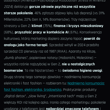
badaniach (American Psychological Association
Stress in America
2024
) deklaruje
gorsze zdrowie psychiczne niż wszystkie
starsze pokolenia
. 46% zgłasza objawy lęku lub depresji (vs 31%
Millenialsów, 22% Gen X, 14% Boomersów). Trzy najczęstsze
stresory u Gen Z:
klimat
(75%),
finanse i kryzys mieszkaniowy
(68%),
przyszłość pracy w kontekście AI
(61%). Konsekwencja
kulturowa, którą marketing dopiero zaczyna łapać:
powrót do
analogu jako forma terapii
. Sprzedaż winyli w 2024 przebiła
sprzedaż CD pierwszy raz od 1987 (RIAA). Aparaty na kliszę,
„dumb phones”, papierowe notesy (Hobonichi, Moleskine) —
wszystko rośnie najszybciej w Gen Z,
nie u nostalgicznych
boomersów
. To nie hipsterstwo — to
świadoma higiena uwagi
.
Drugą stronę tego samego zjawiska — nadmierną konsumpcję
elektroniki i fast fashion — rozbieram tu:
Nadmierna konsumpcja:
fast fashion, elektronika, środowisko
. Praktycznie: produkty
„digital detox”, „slow living”, „intentional tech” mają u Gen Z
większy ROI niż kolejna apka. Ironia całego marketingu: pokolenie
urodzone z telefonem jest
najbardziej zmęczone telefonem
i