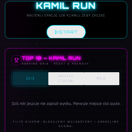
KAMIL RUN
NACIŚNIJ SPACJĘ LUB KLIKNIJ, ŻEBY ZACZĄĆ
START
TOP 10 — KAMIL RUN
RANKING DNIA · RESET O PÓŁNOCY
WSZECH
DZIŚ
MOJE
CZASÓW
Dziś nikt jeszcze nie zapisał wyniku. Pierwsze miejsce stoi puste.
FILTR NICKÓW: BLOKUJEMY WULGARYZMY I OBRAŹLIWE
SŁOWA.