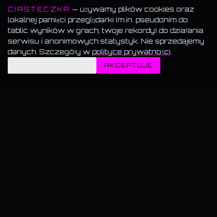
CIASTECZKA
— używamy plików cookies oraz
lokalnej pamięci przeglądarki (m.in. pseudonim do
tablic wyników w grach, twoje rekordy) do działania
serwisu i anonimowych statystyk. Nie sprzedajemy
danych. Szczegóły w
polityce prywatności
.
✦
TYLKO NIEZBĘDNE
AKCEPTUJĘ
MEMORANDUM SERWISU
Wszystko za darmo.
Muzyka, blog, Akademia, gry, generatory — bez paywalla, bez
reklam, bez konta.
Muzyka gra w tle.
Włącz utwór i przechodź swobodnie — odtwarzanie nie znika.
Dane trzymamy u siebie.
Bez sprzedaży, bez profilowania, bez wysyłki do
„partnerów".
KAMIL@WSKAZUJE.PL
GRY RETRO · CYBER