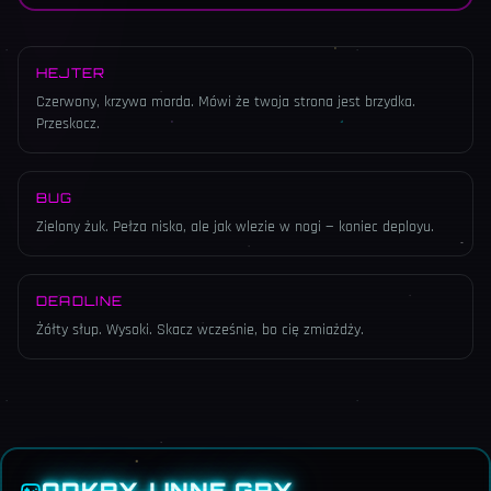
HEJTER
Czerwony, krzywa morda. Mówi że twoja strona jest brzydka.
Przeskocz.
BUG
Zielony żuk. Pełza nisko, ale jak wlezie w nogi — koniec deployu.
DEADLINE
Żółty słup. Wysoki. Skacz wcześnie, bo cię zmiażdży.
ODKRYJ INNE GRY