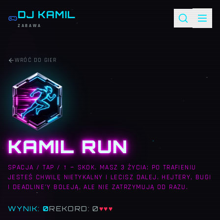
DJ KAMIL
ZABAWA
WRÓĆ DO GIER
KAMIL RUN
SPACJA / TAP / ↑ — SKOK. MASZ 3 ŻYCIA: PO TRAFIENIU
JESTEŚ CHWILĘ NIETYKALNY I LECISZ DALEJ. HEJTERY, BUGI
I DEADLINE'Y BOLEJĄ, ALE NIE ZATRZYMUJĄ OD RAZU.
WYNIK:
0
REKORD:
0
♥♥♥