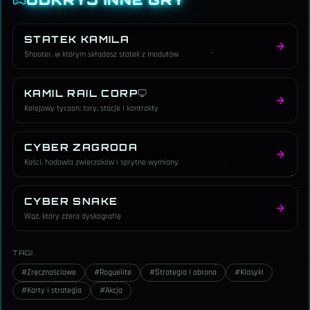
STATEK KAMILA
Shooter, w którym składasz statek z modułów
KAMIL RAIL CORP
Kolejowy tycoon: tory, stacje i kontrakty
CYBER ZAGRODA
Kości, hodowla zwierzaków i sprytne wymiany
CYBER SNAKE
Wąż, który zżera dyskografię
TAGI
#
Zręcznościowe
#
Roguelite
#
Strategia i obrona
#
Klasyki
#
Karty i strategia
#
Akcja