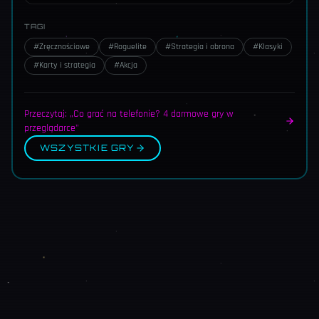
TAGI
#
Zręcznościowe
#
Roguelite
#
Strategia i obrona
#
Klasyki
#
Karty i strategia
#
Akcja
Przeczytaj: „Co grać na telefonie? 4 darmowe gry w
przeglądarce"
WSZYSTKIE GRY