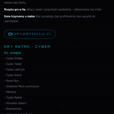
reklam, bez konta.
Muzyka gra w tle.
Włącz utwór i przechodź swobodnie — odtwarzanie nie znika.
Dane trzymamy u siebie.
Bez sprzedaży, bez profilowania, bez wysyłki do
„partnerów".
KAMIL@WSKAZUJE.PL
GRY RETRO · CYBER
Gry · przegląd
— Cyber Snake
— Cyber Tower
— Cyber Labirynt
— Cyber Arena
— Kamil Run
— Diabelski Młyn (rytmiczna)
— Memory
— Cyber Rybka
— Karuzela Jokera
— Boomerman