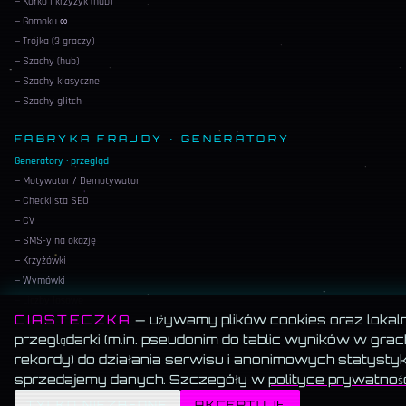
— Kółko i krzyżyk (hub)
— Gomoku ∞
— Trójka (3 graczy)
— Szachy (hub)
— Szachy klasyczne
— Szachy glitch
FABRYKA FRAJDY · GENERATORY
Generatory · przegląd
— Motywator / Demotywator
— Checklista SEO
— CV
— SMS-y na okazję
— Krzyżówki
— Wymówki
— Liczby losowe
CIASTECZKA
— używamy plików cookies oraz lokaln
— Memy z utworów
przeglądarki (m.in. pseudonim do tablic wyników w grac
— Imiona ludzi
rekordy) do działania serwisu i anonimowych statystyk
— Nicki do gier
sprzedajemy danych. Szczegóły w
polityce prywatnoś
— Imiona zwierząt
— Imiona AI
TYLKO NIEZBĘDNE
AKCEPTUJĘ