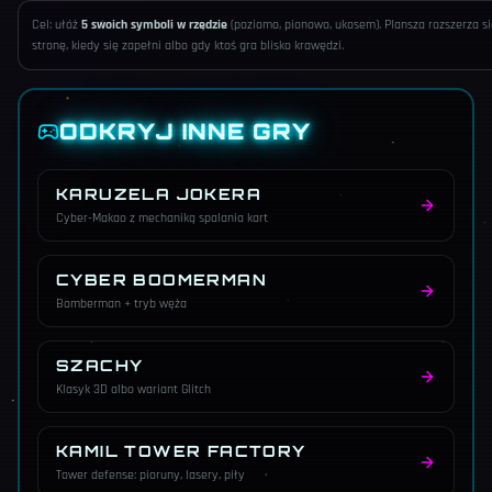
Cel: ułóż
5 swoich symboli w rzędzie
(poziomo, pionowo, ukosem). Plansza rozszerza si
stronę, kiedy się zapełni albo gdy ktoś gra blisko krawędzi.
ODKRYJ INNE GRY
KARUZELA JOKERA
Cyber-Makao z mechaniką spalania kart
CYBER BOOMERMAN
Bomberman + tryb węża
SZACHY
Klasyk 3D albo wariant Glitch
KAMIL TOWER FACTORY
Tower defense: pioruny, lasery, piły