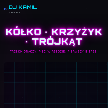
DJ KAMIL
ZABAWA
KÓŁKO · KRZYŻYK
· TRÓJKĄT
TRZECH GRACZY. PIĘĆ W RZĘDZIE. PIERWSZY BIERZE.