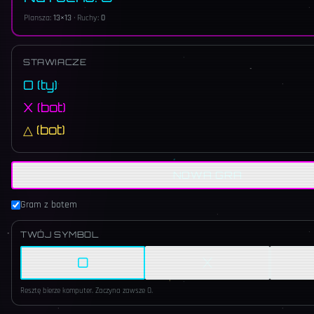
Plansza:
13
×
13
· Ruchy:
0
STAWIACZE
O
(ty)
X
(bot)
△
(bot)
NOWA GRA
Gram z botem
TWÓJ SYMBOL
O
X
Resztę bierze komputer. Zaczyna zawsze
O
.