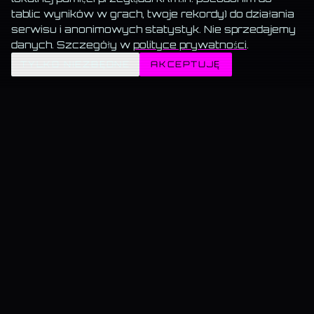
tablic wyników w grach, twoje rekordy) do działania
serwisu i anonimowych statystyk. Nie sprzedajemy
danych. Szczegóły w
polityce prywatności
.
✦
TYLKO NIEZBĘDNE
AKCEPTUJĘ
MEMORANDUM SERWISU
Wszystko za darmo.
Muzyka, blog, Akademia, gry, generatory — bez paywalla, bez
reklam, bez konta.
Muzyka gra w tle.
Włącz utwór i przechodź swobodnie — odtwarzanie nie znika.
Dane trzymamy u siebie.
Bez sprzedaży, bez profilowania, bez wysyłki do
„partnerów".
KAMIL@WSKAZUJE.PL
GRY RETRO · CYBER
Gry · przegląd
— Cyber Snake