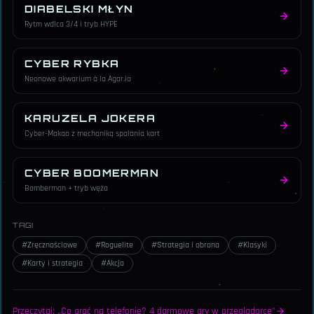
DIABELSKI MŁYN
Rytm walca 3/4 i tryb HYPE
CYBER RYBKA
Neonowe akwarium à la Agar.io
KARUZELA JOKERA
Cyber-Makao z mechaniką spalania kart
CYBER BOOMERMAN
Bomberman + tryb węża
TAGI
#
Zręcznościowe
#
Roguelite
#
Strategia i obrona
#
Klasyki
#
Karty i strategia
#
Akcja
Przeczytaj: „Co grać na telefonie? 4 darmowe gry w przeglądarce"