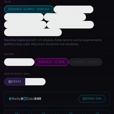
TALIA
BOGOWIE OLIMPU · GRAFIKA
ANGIELSKI · PL ↔ EN
NIEMIECKI · PL ↔ DE
HISZPAŃSKI · PL ↔ ES
UTWORY WSKAZUJE.PL
ZODIAK · ZNAKI I ŻYWIOŁY
RYBKI · ARCHETYPY PSYCHOLOGII
Dwunastu bogów greckich i ich atrybuty. Każda karta to ręcznie wygenerowana
grafika w stylu cyber-mitycznym. Domyślnie tryb obrazkowy.
POZIOM
ŁATWO · 6 PAR
ŚREDNIO · 12 PAR
TRUDNO · 20 PAR
TRYB WYŚWIETLANIA
OBRAZ
TEKST
Ruchy:
0
Czas:
0:00
NOWA GRA