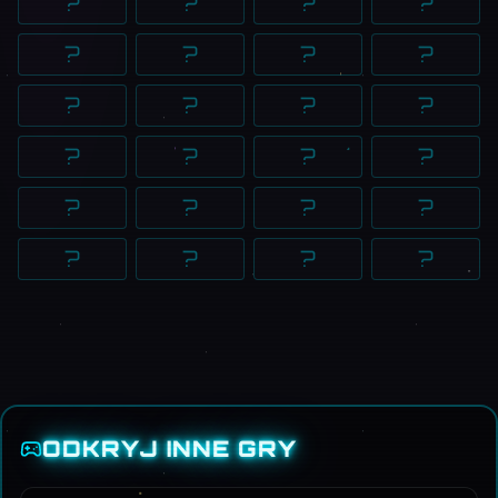
?
?
?
?
?
?
?
?
?
?
?
?
?
?
?
?
?
?
?
?
?
?
?
?
ODKRYJ INNE GRY