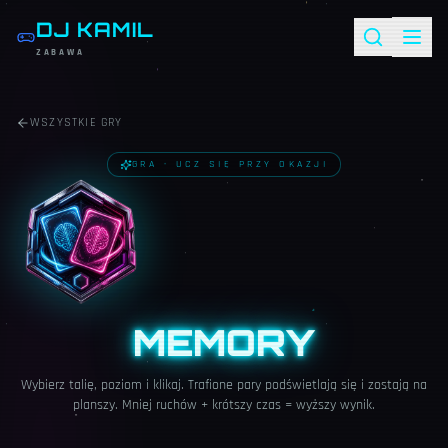
DJ KAMIL
ZABAWA
WSZYSTKIE GRY
GRA · UCZ SIĘ PRZY OKAZJI
MEMORY
Wybierz talię, poziom i klikaj. Trafione pary podświetlają się i zostają na
planszy. Mniej ruchów + krótszy czas = wyższy wynik.