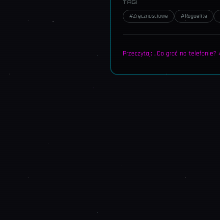
TAGI
#
Zręcznościowe
#
Roguelite
Przeczytaj: „Co grać na telefonie