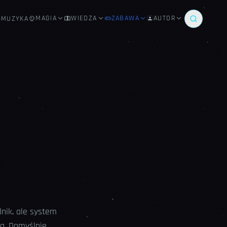
MAGIA
WIEDZA
ZABAWA
AUTOR
MUZYKA
lnik, ale system
ją. Domyślnie