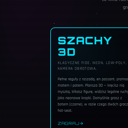
gr
SZACHY
3D
KLASYCZNE FIDE. NEON, LOW-POLY,
KAMERA OBROTOWA.
Pełne reguły z roszadą, en passant, promoc
matem i patem. Plansza 3D — kręcisz nią
myszką, klikasz figurę, widzisz legalne ruch
jako neonowe kropki. Domyślnie grasz z
botem (czarne), w razie czego dwóch gracz
hot-seat.
ZAGRAJ