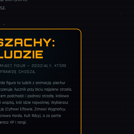
sz.
SZACHY:
LUDZIE
MIAST FIGUR — ODDZIAŁY, KTÓRE
APRAWDĘ CHODZĄ.
żda figura to ludzik z animacją: piechur
zeruje, łucznik przy biciu najpierw strzela,
tem podchodzi i podnosi strzałę, królowa
i wiązką, król idzie najwolniej. Wybierasz
cję (Cyfrowi Elfowie, Zimowi Wygnańcy,
onowa Horda, Kult Rdzy), a za partie
erasz XP i rangi.