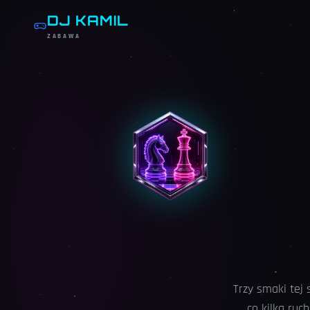
DJ KAMIL
ZABAWA
Trzy smaki tej 
co kilka ruc