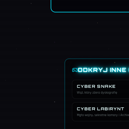
ODKRYJ INNE
CYBER SNAKE
Wąż, który zżera dyskografię
CYBER LABIRYNT
Mgła wojny, sekretne komory i Arch