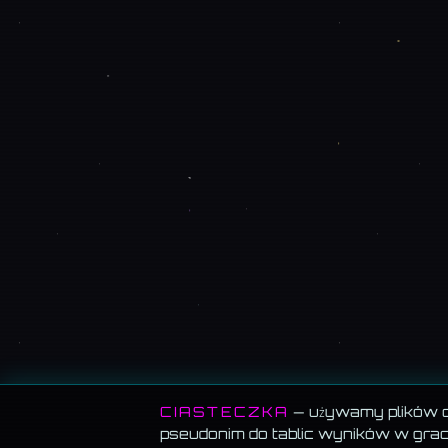
CIASTECZKA
— używamy plików co
pseudonim do tablic wyników w grach