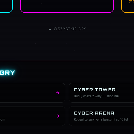
Z
← WSZYSTKIE GRY
 GRY
CYBER TOWER
Buduj wieżę z winyli — albo nie
CYBER ARENA
iwum
Roguelite survivor z bossami co 10 fal