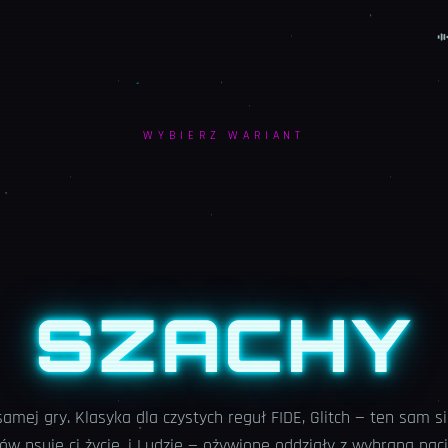
WYBIERZ WARIANT
SZACHY
samej gry. Klasyka dla czystych reguł FIDE, Glitch — ten sam si
hów psuje ci życie, i Ludzie — ożywione oddziały z wybraną nac