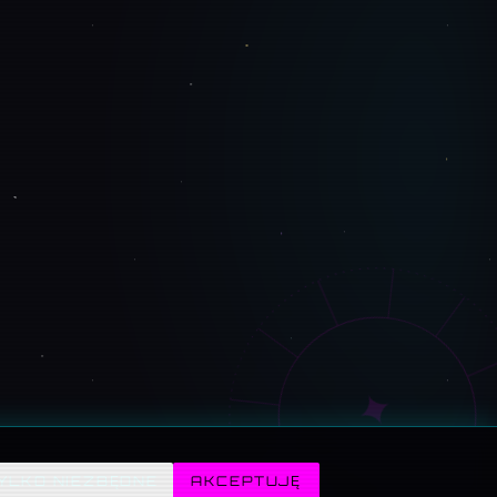
✦
YLKO NIEZBĘDNE
AKCEPTUJĘ