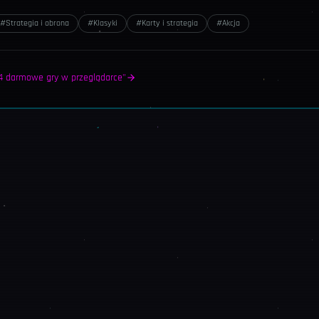
#
Strategia i obrona
#
Klasyki
#
Karty i strategia
#
Akcja
? 4 darmowe gry w przeglądarce"