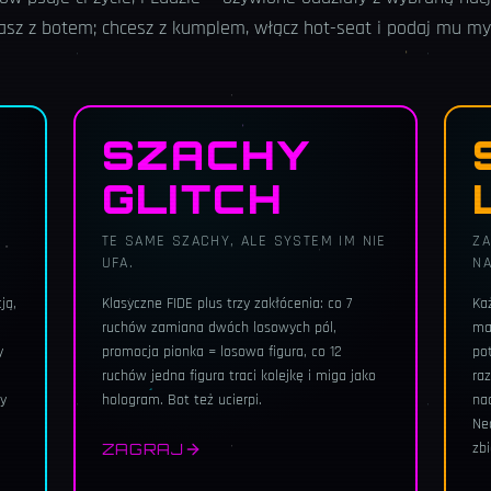
asz z botem; chcesz z kumplem, włącz hot-seat i podaj mu my
SZACHY
GLITCH
TE SAME SZACHY, ALE SYSTEM IM NIE
ZA
UFA.
N
ją,
Klasyczne FIDE plus trzy zakłócenia: co 7
Ka
ruchów zamiana dwóch losowych pól,
mas
y
promocja pionka = losowa figura, co 12
po
ruchów jedna figura traci kolejkę i miga jako
raz
y
hologram. Bot też ucierpi.
na
Ne
zbi
ZAGRAJ