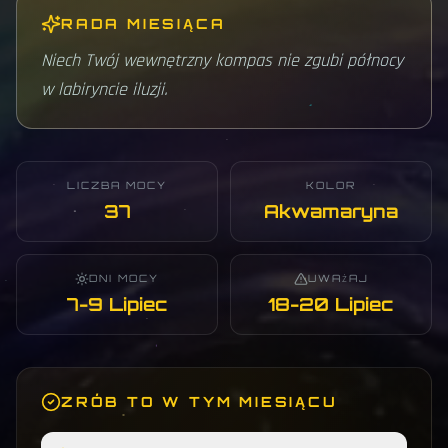
RADA MIESIĄCA
Niech Twój wewnętrzny kompas nie zgubi północy
w labiryncie iluzji.
LICZBA MOCY
KOLOR
37
Akwamaryna
DNI MOCY
UWAŻAJ
7-9 Lipiec
18-20 Lipiec
ZRÓB TO W TYM MIESIĄCU