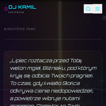
DJ KAMIL
EZOTERYKA
HOROSKOP ·
LIPIEC 2026
BLIŹNIĘTA
WSZYSTKIE ZNAKI
Kastor i Polluks
·
21.05 – 20.06
· żywioł
powietrze
♊
„
Lipiec roztacza przed Tobą
welon mgieł, Bliźniaku, pod którym
kryją się odbicia Twoich pragnień.
To czas, gdy światło Słońca
odkrywa cienie niedopowiedzeń,
a powietrze wibruje nutami
przemian. Pamiętaj, że Twój