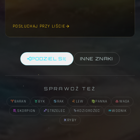
POSŁUCHAJ PRZY LIŚCIE
PODZIEL SIĘ
INNE ZNAKI
SPRAWDŹ TEŻ
♈
BARAN
♉
BYK
♋
RAK
♌
LEW
♍
PANNA
♎
WAGA
♏
SKORPION
♐
STRZELEC
♑
KOZIOROŻEC
♒
WODNIK
♓
RYBY