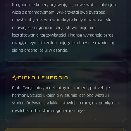
Na gobelinie kariery pojawiają się nowe wątki, splatające
wizje z pragmatyzmem. Wykorzystaj swą bystrość
umysłu, aby rozszyfrować ukryte kody możliwości. Nie
obawiaj się negocjacji; Twoje słowa mają moc
kształtowania rzeczywistości. Finanse wymagają teraz
uwagi, niczym strażnik pilnujący skarbu – nie rozmieniaj
się na drobne, celuj w esencję.
CIAŁO I ENERGIA
Ciało Twoje, niczym delikatny instrument, potrzebuje
harmonii. Szukaj ukojenia w szumie letniego wiatru i
słońcu. Odżywiaj się lekko, stawiaj na ruch, ale pamiętaj o
chwili bezruchu, która regeneruje umysł.