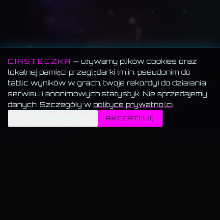
CIASTECZKA
— używamy plików cookies oraz
lokalnej pamięci przeglądarki (m.in. pseudonim do
tablic wyników w grach, twoje rekordy) do działania
serwisu i anonimowych statystyk. Nie sprzedajemy
danych. Szczegóły w
polityce prywatności
.
✦
TYLKO NIEZBĘDNE
AKCEPTUJĘ
MEMORANDUM SERWISU
Wszystko za darmo.
Muzyka, blog, Akademia, gry, generatory — bez paywalla, bez
reklam, bez konta.
Muzyka gra w tle.
Włącz utwór i przechodź swobodnie — odtwarzanie nie znika.
Dane trzymamy u siebie.
Bez sprzedaży, bez profilowania, bez wysyłki do
„partnerów".