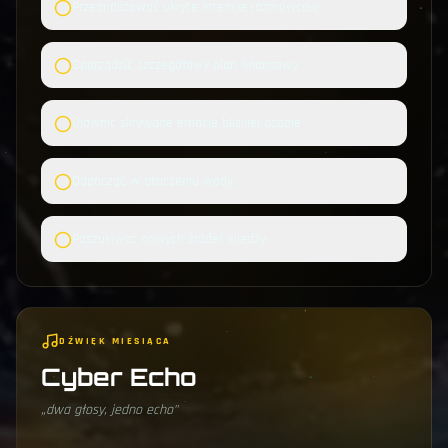
Przeanalizować ukryte intencje rozmówców
Sporządzić szczegółowy plan finansowy
Ujawnić skrywane emocje bliskiej osobie
Odpocząć w otoczeniu wody
Poszukiwać nowych źródeł wiedzy
DŹWIĘK MIESIĄCA
Cyber Echo
„
dwa głosy, jedno echo
"