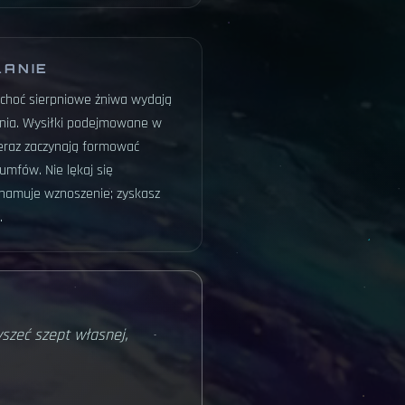
ŁANIE
choć sierpniowe żniwa wydają
iania. Wysiłki podejmowane w
teraz zaczynają formować
iumfów. Nie lękaj się
 hamuje wznoszenie; zyskasz
.
yszeć szept własnej,