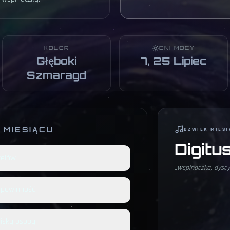
KOLOR
DNI MOCY
Głęboki
7, 25 Lipiec
Szmaragd
 MIESIĄCU
DŹWIĘK MIESI
Digitu
celów
„
wspinaczka, dyscy
 powinność
liską osobą