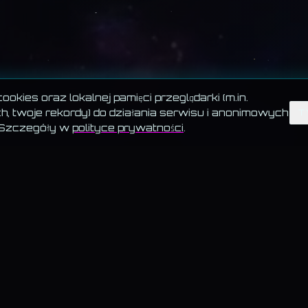
okies oraz lokalnej pamięci przeglądarki (m.in.
, twoje rekordy) do działania serwisu i anonimowych
T
 Szczegóły w
polityce prywatności
.
HOROSKOP · 12 ZNAKÓW
Horoskop · przegląd
Wskr
—
Baran
— Ad
—
Byk
— Bo
 nie
—
Bliźnięta
— Fr
—
Rak
ki
Senn
—
Lew
Sza
—
Panna
—
Waga
Magi