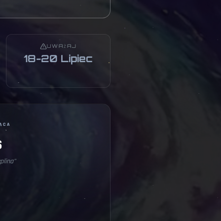
UWAŻAJ
18-20 Lipiec
ĄCA
s
plina
"