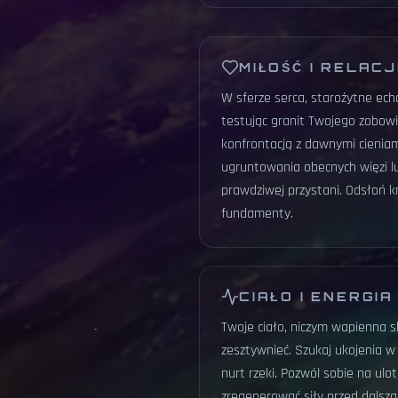
MIŁOŚĆ I RELAC
W sferze serca, starożytne ech
testując granit Twojego zobowią
konfrontacją z dawnymi cieniami
ugruntowania obecnych więzi lu
prawdziwej przystani. Odsłoń k
fundamenty.
CIAŁO I ENERGIA
Twoje ciało, niczym wapienna s
zesztywnieć. Szukaj ukojenia w
nurt rzeki. Pozwól sobie na ul
zregenerować siły przed dalszą