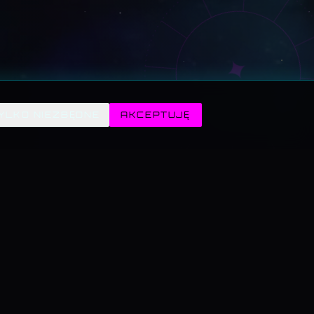
✦
YLKO NIEZBĘDNE
AKCEPTUJĘ
WSKRZESZALNIA · SENNIK
zeszalnia · seans
am Mickiewicz
na Sforza
yderyk Chopin
ik DJ Kamila
manka · wróżby
a · przegląd