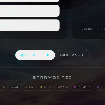
cy fizycznej
amotności
POSŁUCHAJ PRZ
PODZIEL SIĘ
INNE ZNAKI
SPRAWDŹ TEŻ
IĘTA
♋
RAK
♌
LEW
♍
PANNA
♎
WAGA
♏
SKORPION
♐
STR