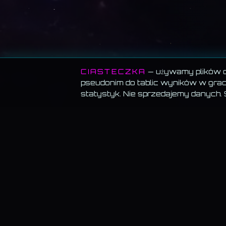
CIASTECZKA
— używamy plików co
pseudonim do tablic wyników w grach
statystyk. Nie sprzedajemy danych.
MEMORANDUM SERWISU
Wszystko za darmo.
Muzyka, blog, Akademia, gry, generatory — bez
paywalla, bez reklam, bez konta.
Muzyka gra w tle.
Włącz utwór i przechodź swobodnie — odtwarzanie
znika.
Dane trzymamy u siebie.
Bez sprzedaży, bez profilowania, bez wysył
do „partnerów".
KAMIL@WSKAZUJE.PL