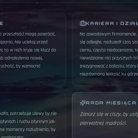
JE
KARIERA I DZIA
a przeszłości mogą powrócić,
Na zawodowym firmamencie, 
zania. Nie uciekaj przed
się odległe, nadszedł czas s
; to w nich kryje się klucz do
cieniu, często niedoceniane, 
b odnalezienia nowej,
niewidzialne nici przyszłych tr
ruchość, by wzmocnić
zrezygnować z balastu, który
niezrównaną lekkość ku górze
RADA MIESIĄCA
kała, potrzebuje ulewy by nie
Zanurz się w ciszy, by usł
 płynach i ruchu płynnym jak
pierwotnej mądrości.
otne momenty rozluźnienia, by
 wspinaczką.