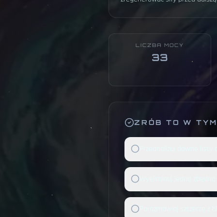
LICZBA MOCY
33
ZRÓB TO W TYM
Przeanalizuj dawne listy 
Wyeliminuj jedną zbędną
Porozmawiaj szczerze z b