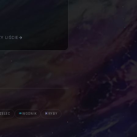
Y LIŚCIE
ZELEC
♒
WODNIK
♓
RYBY