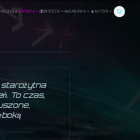
MAGIA
WIEDZA
ZABAWA
AUTOR
MUZYKA
♑
m starożytna
ń. To czas,
uszone,
ęboką