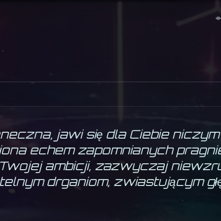
 2026
IOROŻEC
żywioł
ziemia
oneczna, jawi się dla Ciebie niczy
niona echem zapomnianych pragnie
Twojej ambicji, zazwyczaj niewzr
telnym drganiom, zwiastującym gł