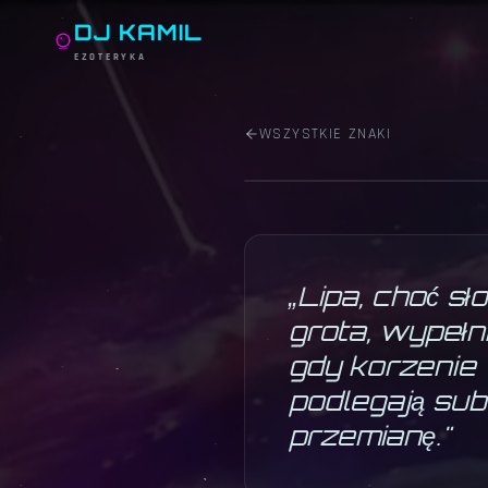
HOROSKOP ·
LIPIEC
DJ KAMIL
KOZ
EZOTERYKA
Pan na szczycie
·
22.12 – 19.01
· 
WSZYSTKIE ZNAKI
„
Lipa, choć sł
grota, wypeł
gdy korzenie 
podlegają sub
przemianę.
"