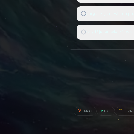
Zorganizuj przestrzeń pra
Spędź jeden wieczór w s
♈
BARAN
♉
BYK
♊
BLIŹN