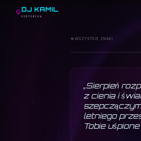
HOROSKOP ·
SIERPI
DJ KAMIL
SKO
EZOTERYKA
Hekate z podziemia
·
23.10 – 21.1
WSZYSTKIE ZNAKI
„
Sierpień rozp
z cienia i świ
szepczączym o
letniego prze
Tobie uśpione