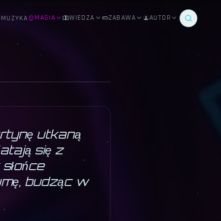
MAGIA
WIEDZA
ZABAWA
AUTOR
MUZYKA
♏
urtynę utkaną
atają się z
 słońce
dumę, budząc w