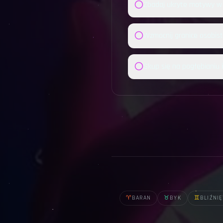
Zbadaj ukryte motywy w 
Wzmocnij granice osobist
Skup się na pogłębianiu i
♈
BARAN
♉
BYK
♊
BLIŹNIĘ