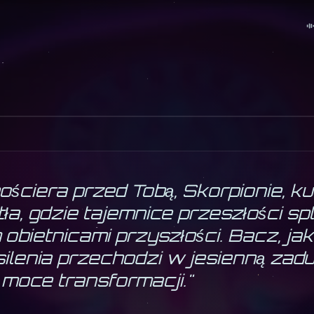
EŃ 2026
RPION
1
· żywioł
woda
ościera przed Tobą, Skorpionie, k
atła, gdzie tajemnice przeszłości spl
bietnicami przyszłości. Bacz, jak
silenia przechodzi w jesienną za
 moce transformacji.
"