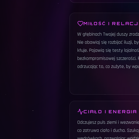
MIŁOŚĆ I RELAC
W głębinach Twojej duszy zrodzą
Nie obawiaj się rozbijać iluzji, 
kłuje. Pojawią się testy lojaln
bezkompromisowej szczerości. 
odrzucając to, co zużyte, by wp
CIAŁO I ENERGIA
Odczujesz puls ziemi i wezwanie
co zatruwa ciało i ducha. Szuk
wędrówkach, pozwalając wodzi