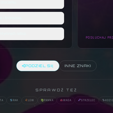
otoczeniu.
e i finansowe.
ntymnych relacji.
POSŁUCHAJ PRZ
PODZIEL SIĘ
INNE ZNAKI
SPRAWDŹ TEŻ
TA
♋
RAK
♌
LEW
♍
PANNA
♎
WAGA
♐
STRZELEC
♑
KOZI