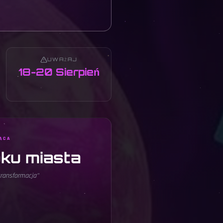
UWAŻAJ
18-20 Sierpień
ĄCA
ku miasta
transformacja
"