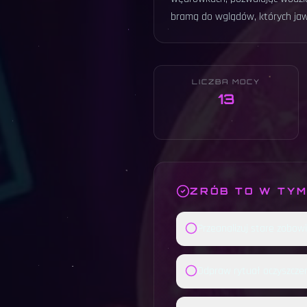
bramą do wglądów, których jawi
LICZBA MOCY
13
ZRÓB TO W TYM
Przeanalizuj stare zobowi
Odpraw rytuał oczyszczen