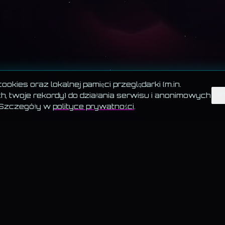
okies oraz lokalnej pamięci przeglądarki (m.in.
, twoje rekordy) do działania serwisu i anonimowych
T
 Szczegóły w
polityce prywatności
.
HOROSKOP · 12 ZNAKÓW
Horoskop · przegląd
Wskr
—
Baran
— Ad
—
Byk
— Bo
 nie
—
Bliźnięta
— Fr
—
Rak
ki
Senn
—
Lew
Sza
—
Panna