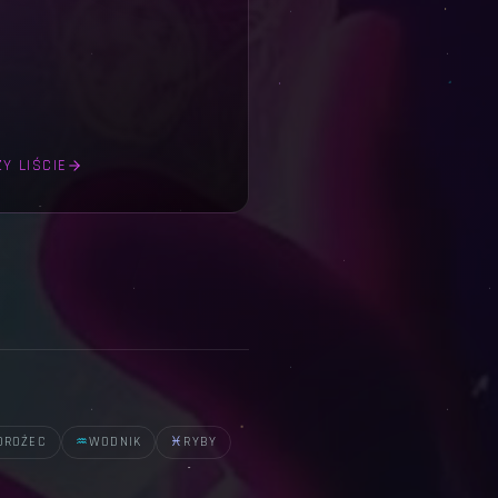
Y LIŚCIE
OROŻEC
♒
WODNIK
♓
RYBY