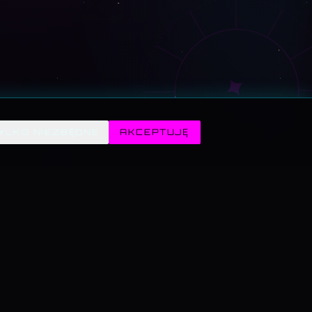
✦
YLKO NIEZBĘDNE
AKCEPTUJĘ
WSKRZESZALNIA · SENNIK
zeszalnia · seans
am Mickiewicz
na Sforza
yderyk Chopin
ik DJ Kamila
manka · wróżby