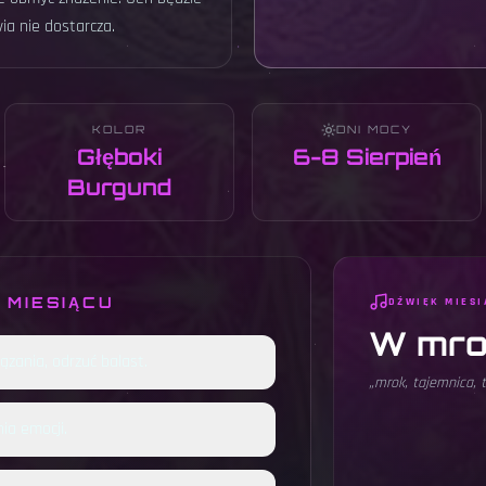
a nie dostarcza.
KOLOR
DNI MOCY
Głęboki
6-8 Sierpień
Burgund
 MIESIĄCU
DŹWIĘK MIESI
W mro
ązania, odrzuć balast.
„
mrok, tajemnica, 
ia emocji.