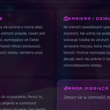
JE
KARIERA I DZIA
 się pytania o istotę więzi.
Na arenach zawodowych ujawn
by odsłonić prawdę, nawet jeśli
zręczność. Nie wahaj się pode
ości, wymagające od Ciebie
wskazuje ścieżkę do ukrytych 
Pozwól miłości ewoluować,
skrywane motywy, które moż
uścić świeży, namiętny prąd.
korzyść. Finanse wymagają by
decyzji; niech nie umknie Ci 
skonsolidowania władzy.
RADA MIESIĄCA
 do oczyszczenia. Porzuć to,
Zanurz się w ciemności, b
aj ukojenia w samotnych
e obmyć znużenie. Sen będzie