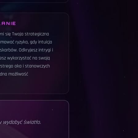
ŁANIE
i się Twoja strategiczna
jmować ryzyka, gdy intuicja
skarbów. Odkryjesz intrygi i
esz wykorzystać na swoją
strego oka i stanowczych
żadna możliwość
y wydobyć światło.