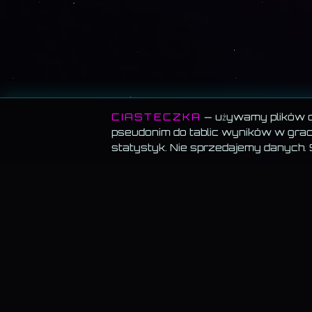
CIASTECZKA
— używamy plików co
pseudonim do tablic wyników w grach
statystyk. Nie sprzedajemy danych.
MEMORANDUM SERWISU
Wszystko za darmo.
Muzyka, blog, Akademia, gry, generatory — bez
paywalla, bez reklam, bez konta.
Muzyka gra w tle.
Włącz utwór i przechodź swobodnie — odtwarzanie
znika.
Dane trzymamy u siebie.
Bez sprzedaży, bez profilowania, bez wysył
do „partnerów".