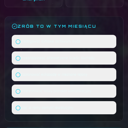
ZRÓB TO W TYM MIESIĄCU
Zredagować cyfrowe archiwum myśli
Przeanalizować alternatywne ścieżki dochodu
Zaplanować eskapadę w nieznane rejony
Przetestować nowy protokół komunikacyjny
Ująć w ramy pomysł rewolucyjny