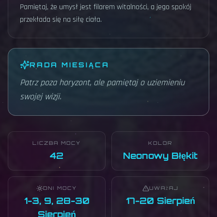
Pamiętaj, że umysł jest filarem witalności, a jego spokój
przekłada się na siłę ciała.
RADA MIESIĄCA
Patrz poza horyzont, ale pamiętaj o uziemieniu
swojej wizji.
LICZBA MOCY
KOLOR
42
Neonowy Błękit
DNI MOCY
UWAŻAJ
1-3, 9, 28-30
17-20 Sierpień
Sierpień