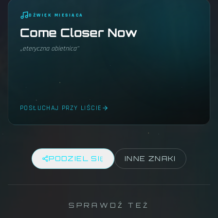
DŹWIĘK MIESIĄCA
Come Closer Now
„
eteryczna obietnica
"
POSŁUCHAJ PRZY LIŚCIE
PODZIEL SIĘ
INNE ZNAKI
SPRAWDŹ TEŻ