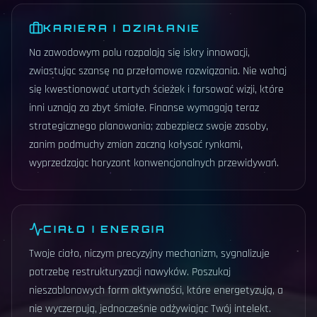
KARIERA I DZIAŁANIE
Na zawodowym polu rozpalają się iskry innowacji,
zwiastując szansę na przełomowe rozwiązania. Nie wahaj
się kwestionować utartych ścieżek i forsować wizji, które
inni uznają za zbyt śmiałe. Finanse wymagają teraz
strategicznego planowania; zabezpiecz swoje zasoby,
zanim podmuchy zmian zaczną kołysać rynkami,
wyprzedzając horyzont konwencjonalnych przewidywań.
CIAŁO I ENERGIA
Twoje ciało, niczym precyzyjny mechanizm, sygnalizuje
potrzebę restrukturyzacji nawyków. Poszukaj
nieszablonowych form aktywności, które energetyzują, a
nie wyczerpują, jednocześnie odżywiając Twój intelekt.