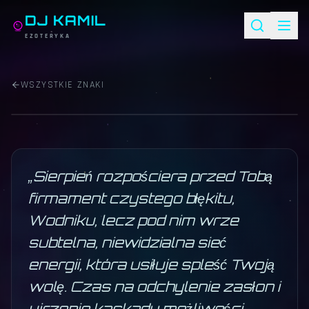
DJ KAMIL
EZOTERYKA
HOROSKOP ·
SIERPIEŃ 2026
WODNIK
WSZYSTKIE ZNAKI
Ganimedes kosmiczny
·
20.01 – 18.02
· żywioł
powietrze
♒
„
Sierpień rozpościera przed Tobą
firmament czystego błękitu,
Wodniku, lecz pod nim wrze
subtelna, niewidzialna sieć
energii, która usiłuje spleść Twoją
wolę. Czas na odchylenie zasłon i
ujrzenie kaskady możliwości,