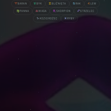
♈
BARAN
♉
BYK
♊
BLIŹNIĘTA
♋
RAK
♌
LEW
♍
PANNA
♎
WAGA
♏
SKORPION
♐
STRZELEC
♑
KOZIOROŻEC
♓
RYBY