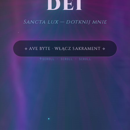
DEI
Sancta lux — dotknij mnie
⟡ AVE BYTE · WŁĄCZ SAKRAMENT ⟡
SCROLL · SCROLL · SCROLL