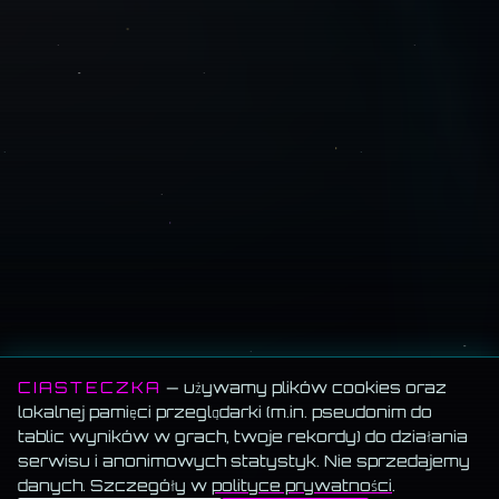
CIASTECZKA
— używamy plików cookies oraz
lokalnej pamięci przeglądarki (m.in. pseudonim do
tablic wyników w grach, twoje rekordy) do działania
SCROLL
serwisu i anonimowych statystyk. Nie sprzedajemy
danych. Szczegóły w
polityce prywatności
.