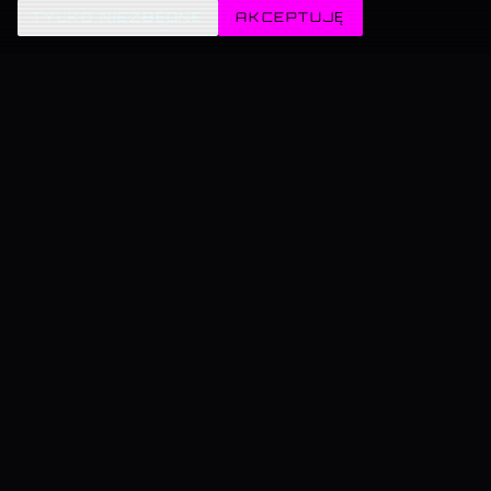
✦
TYLKO NIEZBĘDNE
AKCEPTUJĘ
TERAZ GRAMY
Głębia • Macki • Echo
MACKI
DJ Kamil
LIKE
0