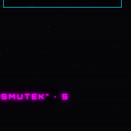
„
SMUTEK
" ·
5