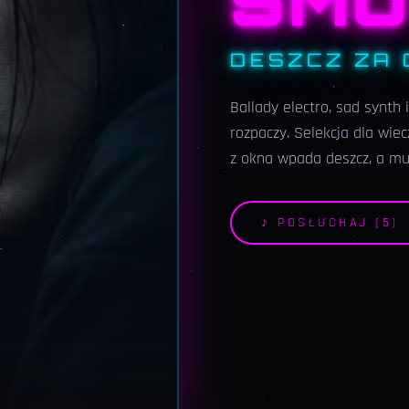
SMU
DESZCZ ZA 
Ballady electro, sad synth 
rozpaczy. Selekcja dla wi
z okna wpada deszcz, a muz
♪ POSŁUCHAJ (
5
)