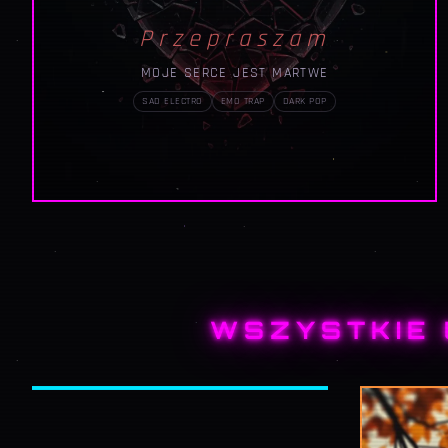
Przepraszam
MOJE SERCE JEST MARTWE
SAD ELECTRO
EMO TRAP
DARK POP
Nowy Hymn
RAP BALLADA — WYCHODZĘ Z
WSZYSTKIE 
OTCHŁANI
RAP BALLADA
LIRYCZNY RAP
DARK POP
168
9
PL