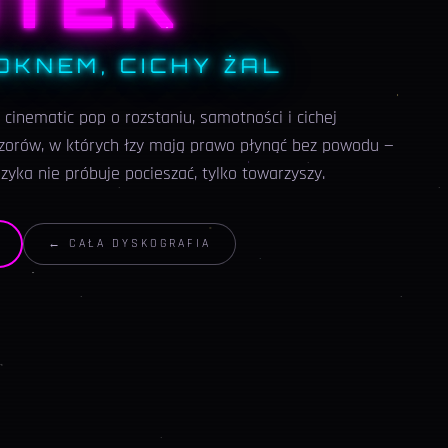
TEK
OKNEM, CICHY ŻAL
i cinematic pop o rozstaniu, samotności i cichej
eczorów, w których łzy mają prawo płynąć bez powodu —
yka nie próbuje pocieszać, tylko towarzyszy.
← CAŁA DYSKOGRAFIA