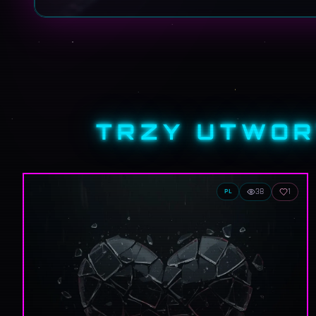
TRZY UTWOR
38
1
PL