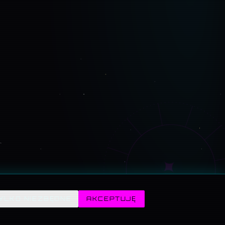
✦
YLKO NIEZBĘDNE
AKCEPTUJĘ