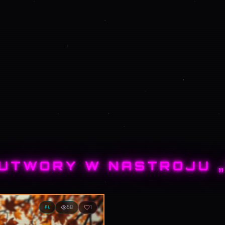
UTWORY W NASTROJU 
58
1
PL