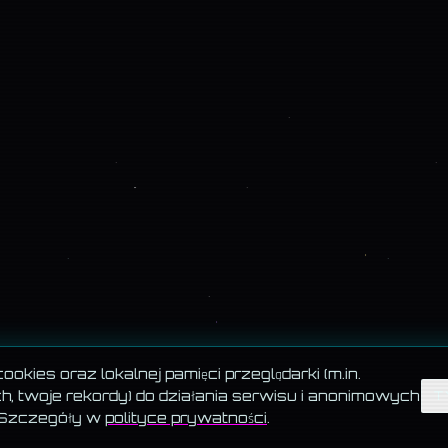
okies oraz lokalnej pamięci przeglądarki (m.in.
, twoje rekordy) do działania serwisu i anonimowych
T
 Szczegóły w
polityce prywatności
.