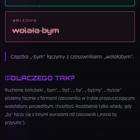
BŁĘDNIE
wolała bym
Cząstka „-bym" łączymy z czasownikiem: „wolałabym".
DLACZEGO TAK?
Ruchome końcówki „-bym", „-byś", „-by", „-byśmy", „-byście"
piszemy łącznie z formami czasownika w trybie przypuszczającym:
wolałabym, poszedłbym, chciałbyś. Rozdzielnie tylko wtedy, gdy
„by" łączy się z innymi wyrazami niż czasownik („Kasia by
przyszła").