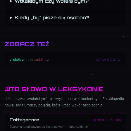
Wolałabym czy wolała bym?
Kiedy „by" pisze się osobno?
ZOBACZ TEŻ
zrobiłbym
czy
zrobił bym
OTWÓRZ →
TO SŁOWO W LEKSYKONIE
Jeśli piszesz „wolałabym”, to zwykle o czymś konkretnym. Encyklopedia
nowej ery tłumaczy pojęcia, które krążą wokół tego zdania.
Cottagecore
POPKULTURA
Estetyka idealizowanego życia na wsi — lniane sukienki,