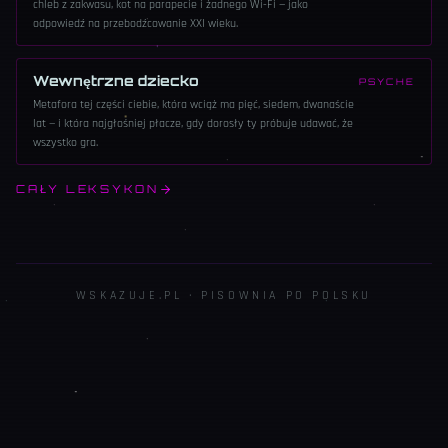
chleb z zakwasu, kot na parapecie i żadnego Wi-Fi — jako
odpowiedź na przebodźcowanie XXI wieku.
Wewnętrzne dziecko
PSYCHE
Metafora tej części ciebie, która wciąż ma pięć, siedem, dwanaście
lat — i która najgłośniej płacze, gdy dorosły ty próbuje udawać, że
wszystko gra.
CAŁY LEKSYKON
WSKAZUJE.PL · PISOWNIA PO POLSKU