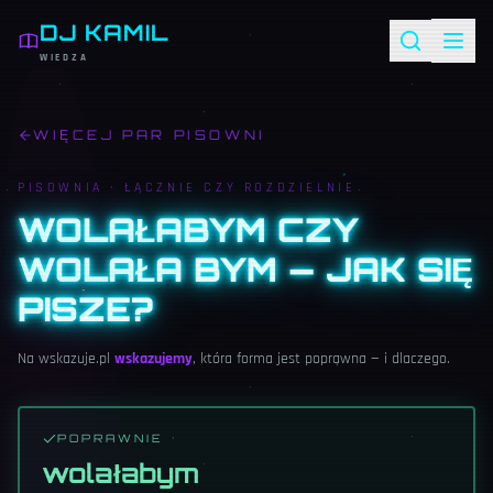
DJ KAMIL
WIEDZA
WIĘCEJ PAR PISOWNI
PISOWNIA ·
ŁĄCZNIE CZY ROZDZIELNIE
WOLAŁABYM CZY
WOLAŁA BYM — JAK SIĘ
PISZE?
Na wskazuje.pl
wskazujemy
, która forma jest poprawna — i dlaczego.
POPRAWNIE
wolałabym