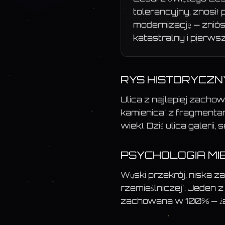
tolerancyjny, znosił
modernizację — znió
katastralny i pierwsz
RYS HISTORYCZN
Ulica z najlepiej zacho
kamienica' z fragmenta
wiek). Dziś ulica galeri
PSYCHOLOGIA MI
Wąski przekrój, niska 
rzemieślniczej'. Jeden 
zachowana w 100% — żad