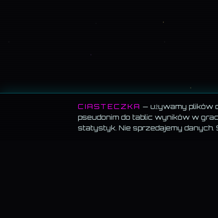
CIASTECZKA
— używamy plików co
pseudonim do tablic wyników w grach
statystyk. Nie sprzedajemy danych.
MEMORANDUM SERWISU
BLOG
Blog · wsz
Wszystko za darmo.
Muzyka, blog, Akademia, gry,
generatory — bez paywalla, bez reklam, bez konta.
Testy psy
Cena Kamil
Muzyka gra w tle.
Włącz utwór i przechodź
swobodnie — odtwarzanie nie znika.
Akademia 
— Marketi