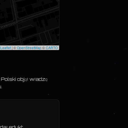
Leaflet
|
©
OpenStreetMap
©
CARTO
Polski objął władzą
.
dał edykt