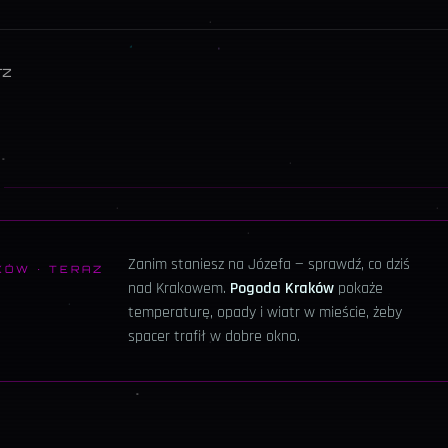
rz
S
Zanim staniesz na
Józefa
— sprawdź, co dziś
KÓW · TERAZ
nad Krakowem.
Pogoda Kraków
pokaże
temperaturę, opady i wiatr w mieście, żeby
spacer trafił w dobre okno.