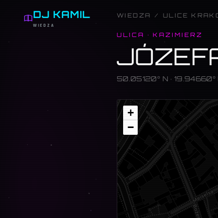
DJ KAMIL
WIEDZA
/
ULICE KRA
WIEDZA
ULICA
·
KAZIMIERZ
JÓZEF
50.05120
° N ·
19.94660
°
Mapa
+
−