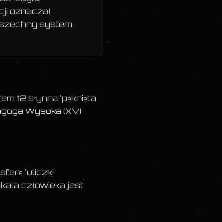
cji oznaczał
owszechny system
em 12 słynna 'pęknięta
nagoga Wysoka (XVI
erę 'uliczki
skala człowieka jest