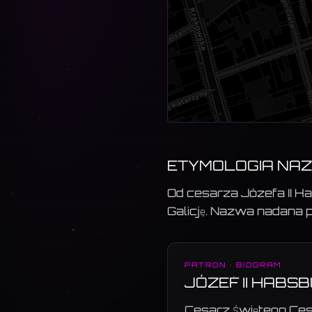
ETYMOLOGIA NA
Od cesarza Józefa II Ha
Galicję. Nazwa nadana p
PATRON · BIOGRAM
JÓZEF II HABS
Cesarz Świętego Ces