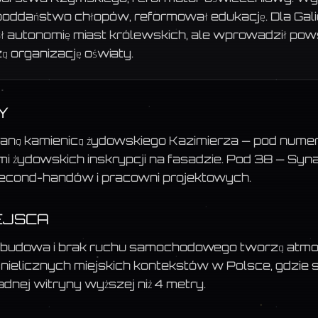
 poddaństwo chłopów, reformował edukację. Dla Gali
sł autonomię miast królewskich, ale wprowadził p
ą organizację oświaty.
Y
waną kamienicą żydowskiego Kazimierza — pod numer
mi żydowskich inskrypcji na fasadzie. Pod 38 — Sy
i, second-handów i pracowni projektowych.
EJSCA
zabudowa i brak ruchu samochodowego tworzą atmosf
z nielicznych miejskich kontekstów w Polsce, gdzie 
nej witryny wyższej niż 4 metry.