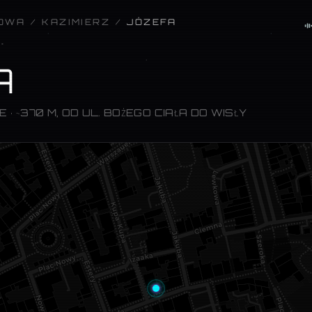
KOWA
/
KAZIMIERZ
/
JÓZEFA
A
 E
· ~370 M, OD UL. BOŻEGO CIAŁA DO WISŁY