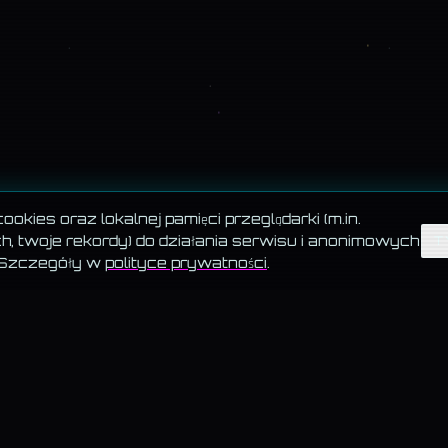
okies oraz lokalnej pamięci przeglądarki (m.in.
, twoje rekordy) do działania serwisu i anonimowych
T
 Szczegóły w
polityce prywatności
.
 · AKADEMIA · TESTY
BLOG · KATEGORIE
ystkie teksty
—
Psychologia
chomagiczne · 6
—
Zdrowie
a · Biedronka vs Lidl
—
Kultura
· przegląd
—
Nauka
ng & UGC
—
Natura