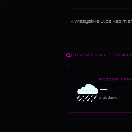
← Wszystkie ulice
Kazimie
POWIĄZANY SERWI
🌧️
POGODA KRA
—
Brak danych