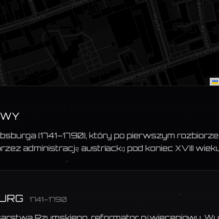
ZWY
bsburga (1741–1790), który po pierwszym rozbiorze 
rzez administrację austriacką pod koniec XVIII wieku
BURG
1741–1790
arstwa Rzymskiego, reformator oświeceniowy. Wy