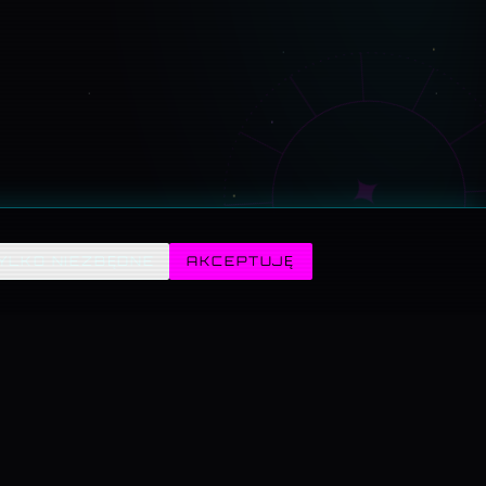
✦
YLKO NIEZBĘDNE
AKCEPTUJĘ
POGODA · SYMULATORY
WARZYWNIAK · 3D
Symulatory · przegląd
— ELIZA 1966
Pogoda · przegląd