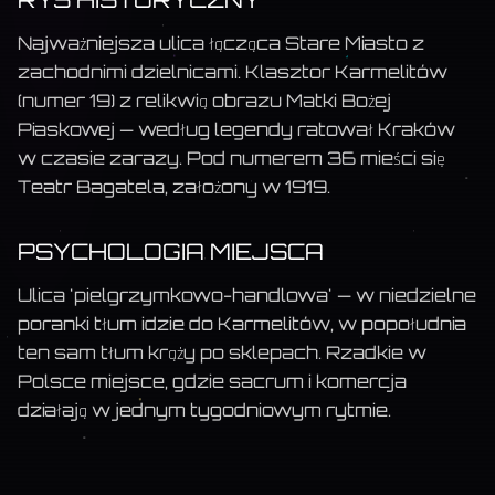
Najważniejsza ulica łącząca Stare Miasto z
zachodnimi dzielnicami. Klasztor Karmelitów
(numer 19) z relikwią obrazu Matki Bożej
Piaskowej — według legendy ratował Kraków
w czasie zarazy. Pod numerem 36 mieści się
Teatr Bagatela, założony w 1919.
PSYCHOLOGIA MIEJSCA
Ulica 'pielgrzymkowo-handlowa' — w niedzielne
poranki tłum idzie do Karmelitów, w popołudnia
ten sam tłum krąży po sklepach. Rzadkie w
Polsce miejsce, gdzie sacrum i komercja
działają w jednym tygodniowym rytmie.