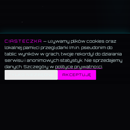
CIASTECZKA
— używamy plików cookies oraz
lokalnej pamięci przeglądarki (m.in. pseudonim do
tablic wyników w grach, twoje rekordy) do działania
serwisu i anonimowych statystyk. Nie sprzedajemy
danych. Szczegóły w
polityce prywatności
.
✦
TYLKO NIEZBĘDNE
AKCEPTUJĘ
MEMORANDUM SERWISU
Wszystko za darmo.
Muzyka, blog, Akademia, gry, generatory — bez paywalla, bez
reklam, bez konta.
Muzyka gra w tle.
Włącz utwór i przechodź swobodnie — odtwarzanie nie znika.
Dane trzymamy u siebie.
Bez sprzedaży, bez profilowania, bez wysyłki do