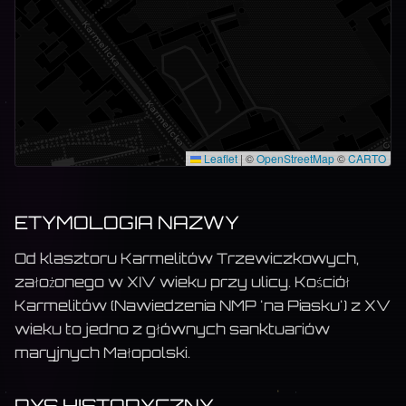
Leaflet
|
©
OpenStreetMap
©
CARTO
ETYMOLOGIA NAZWY
Od klasztoru Karmelitów Trzewiczkowych,
założonego w XIV wieku przy ulicy. Kościół
Karmelitów (Nawiedzenia NMP 'na Piasku') z XV
wieku to jedno z głównych sanktuariów
maryjnych Małopolski.
RYS HISTORYCZNY