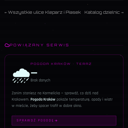
← Wszystkie ulice
Kleparz i Piasek
Katalog dzielnic →
POWIĄZANY SERWIS
🌧️
POGODA KRAKÓW · TERAZ
—
Brak danych
Zanim staniesz na
Karmelicka
— sprawdź, co dziś nad
Krakowem.
Pogoda Kraków
pokaże temperaturę, opady i wiatr
w mieście, żeby spacer trafił w dobre okno.
SPRAWDŹ POGODĘ