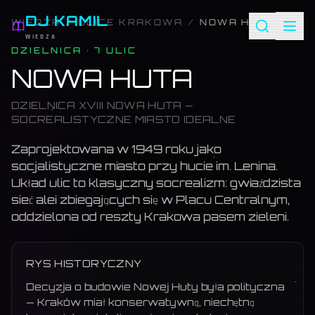
DJ KAMIL
WIEDZA
/
ULICE KRAKOWA
/
NOWA HUTA
WIEDZA
DZIELNICA ·
7
ULIC
NOWA HUTA
DZIELNICA XVIII NOWA HUTA —
SOCREALISTYCZNE MIASTO IDEALNE
Zaprojektowana w 1949 roku jako
socjalistyczne miasto przy hucie im. Lenina.
Układ ulic to klasyczny socrealizm: gwiaździsta
sieć alei zbiegających się w Placu Centralnym,
oddzielona od reszty Krakowa pasem zieleni.
RYS HISTORYCZNY
Decyzja o budowie Nowej Huty była polityczna
— Kraków miał konserwatywną, niechętną