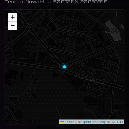
Centrum
Nowa Huta
:
50.0721
° N,
20.0379
° E.
+
−
Leaflet
|
©
OpenStreetMap
©
CARTO