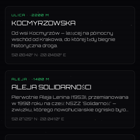
ULICA
· ~2200 M
KOCMYRZOWSKA
Od wsi Kocmyrzów — leżącej na północny
wschód od Krakowa, do której tędy biegnie
historyczna droga.
50.0840
° N ·
20.0480
° E
ALEJA
· ~1400 M
ALEJA SOLIDARNOŚCI
Pierwotnie Aleja Lenina (1953), przemianowana
w 1990 roku na cześć NSZZ 'Solidarność' —
związku, którego nowohuciańskie ognisko było
jednym z najsilniejszych w Polsce.
50.0725
° N ·
20.0410
° E