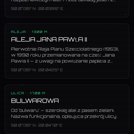
najlepiej utrzymanych zieleńców w Polsce.
50.0735
° N ·
20.0395
° E
ALEJA
· ~1300 M
ALEJA JANA PAWŁA II
Pierwotnie Aleja Planu Sześcioletniego (1953),
w 1990 roku przemianowana na cześć Jana
Pawła II — z uwagi na powiązanie papieża z
walkami nowohucianów o pierwszy kościół
50.0735
° N ·
20.0425
° E
(Arka Pana w Bieńczycach, konsekrowana
1977).
ULICA
· ~1700 M
BULWAROWA
Od 'bulwaru' — szerokiej alei z pasem zieleni.
Nazwa funkcjonalna, opisująca przekrój ulicy.
50.0735
° N ·
20.0470
° E