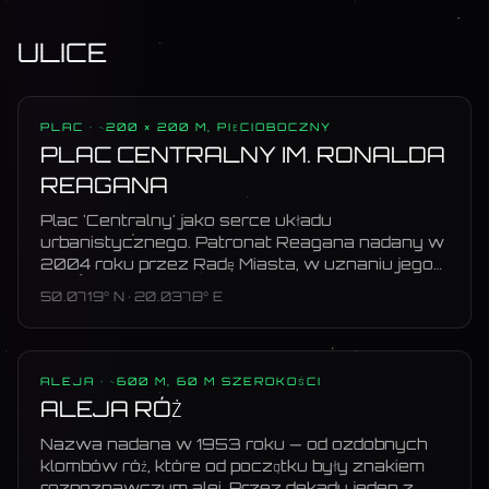
ULICE
PLAC
· ~200 × 200 M, PIĘCIOBOCZNY
PLAC CENTRALNY IM. RONALDA
REAGANA
Plac 'Centralny' jako serce układu
urbanistycznego. Patronat Reagana nadany w
2004 roku przez Radę Miasta, w uznaniu jego
roli w upadku komunizmu — który właśnie w
50.0719
° N ·
20.0378
° E
Nowej Hucie miał najsilniejsze polskie ognisko
(strajki Huty 1988).
ALEJA
· ~600 M, 60 M SZEROKOŚCI
ALEJA RÓŻ
Nazwa nadana w 1953 roku — od ozdobnych
klombów róż, które od początku były znakiem
rozpoznawczym alei. Przez dekady jeden z