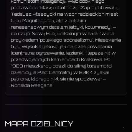
komunistom inteligencję, więc obok niego
postawiono 'klasę robotniczą'. Zaprojektował ją
Tadeusz Ptaszycki na wzór radzieckich miast
typu Magnitogorsk, ale z polskim
renesansowym detalem (attyki, kolumnady) —
co czyni Nową Hutę unikalnym w skali świata
przykładem 'polskiego socrealizmu'. Mieszkania
były wysokiej jakości jak na czas powstania
(centralne ogrzewanie, łazienki) i lepsze niż w
przedwojennych kamienicach Krakowa. Po
1989 mieszkańcy doszli do silnej tożsamości
dzielnicy, a Plac Centralny w 2004 zyskał
patrona, którego nikt się nie spodziewał —
Ronalda Reagana.
MAPA DZIELNICY