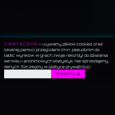
CIASTECZKA
— używamy plików cookies oraz
lokalnej pamięci przeglądarki (m.in. pseudonim do
tablic wyników w grach, twoje rekordy) do działania
serwisu i anonimowych statystyk. Nie sprzedajemy
danych. Szczegóły w
polityce prywatności
.
✦
TYLKO NIEZBĘDNE
AKCEPTUJĘ
MEMORANDUM SERWISU
Wszystko za darmo.
Muzyka, blog, Akademia, gry, generatory — bez paywalla, bez
reklam, bez konta.
Muzyka gra w tle.
Włącz utwór i przechodź swobodnie — odtwarzanie nie znika.