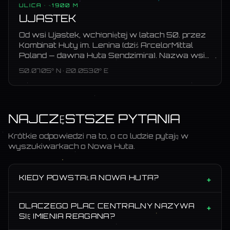
ULICA
· ~1900 M
UJASTEK
Od wsi Ujastek, wchłoniętej w latach 50. przez
Kombinat Huty im. Lenina (dziś ArcelorMittal
Poland — dawna Huta Sendzimira). Nazwa wsi
zachowana jako ulica.
50.0705
° N ·
20.0530
° E
NAJCZĘSTSZE PYTANIA
Krótkie odpowiedzi na to, o co ludzie pytają w
wyszukiwarkach o
Nowa Huta
.
KIEDY POWSTAŁA NOWA HUTA?
+
DLACZEGO PLAC CENTRALNY NAZYWA
+
SIĘ IMIENIA REAGANA?