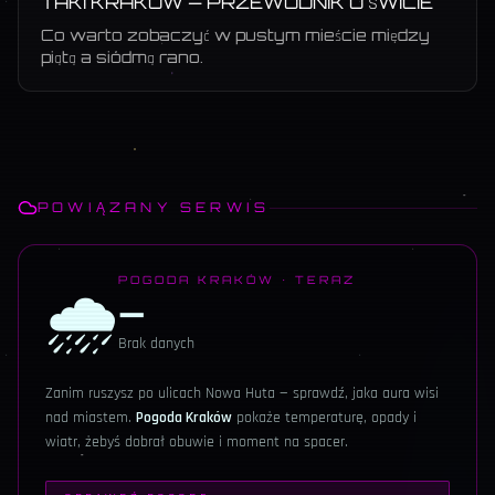
TAKI KRAKÓW — PRZEWODNIK O ŚWICIE
Co warto zobaczyć w pustym mieście między
piątą a siódmą rano.
POWIĄZANY SERWIS
🌧️
POGODA KRAKÓW · TERAZ
—
Brak danych
Zanim ruszysz po ulicach
Nowa Huta
— sprawdź, jaka aura wisi
nad miastem.
Pogoda Kraków
pokaże temperaturę, opady i
wiatr, żebyś dobrał obuwie i moment na spacer.