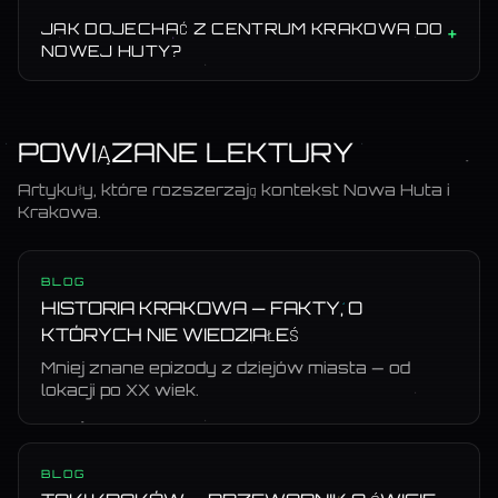
JAK DOJECHAĆ Z CENTRUM KRAKOWA DO
+
NOWEJ HUTY?
POWIĄZANE LEKTURY
Artykuły, które rozszerzają kontekst
Nowa Huta
i
Krakowa.
BLOG
HISTORIA KRAKOWA — FAKTY, O
KTÓRYCH NIE WIEDZIAŁEŚ
Mniej znane epizody z dziejów miasta — od
lokacji po XX wiek.
BLOG