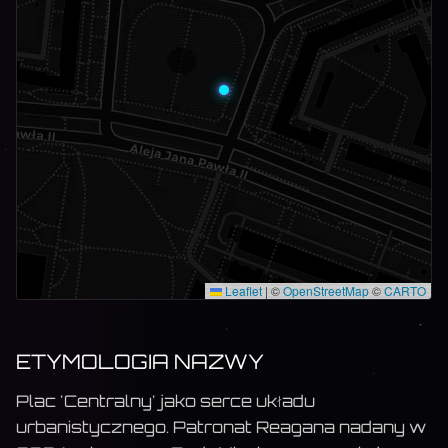
Leaflet
|
©
OpenStreetMap
©
CARTO
ETYMOLOGIA NAZWY
Plac 'Centralny' jako serce układu
urbanistycznego. Patronat Reagana nadany w