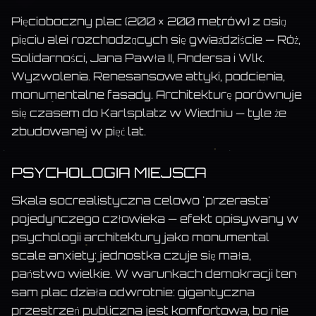
Pięcioboczny plac (200 × 200 metrów) z osią
pięciu alei rozchodzących się gwiaździście — Róż,
Solidarności, Jana Pawła II, Andersa i Wlk.
Wyzwolenia. Renesansowe attyki, podcienia,
monumentalne fasady. Architekturę porównuje
się czasem do Karlsplatz w Wiedniu — tyle że
zbudowanej w pięć lat.
PSYCHOLOGIA MIEJSCA
Skala socrealistyczna celowo 'przerasta'
pojedynczego człowieka — efekt opisywany w
psychologii architektury jako monumental
scale anxiety: jednostka czuje się mała,
państwo wielkie. W warunkach demokracji ten
sam plac działa odwrotnie: gigantyczna
przestrzeń publiczna jest komfortowa, bo nie