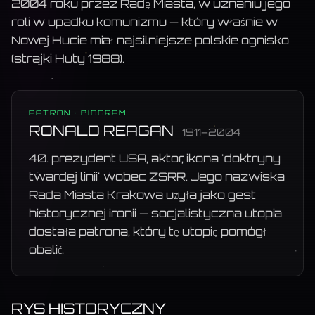
2004 roku przez Radę Miasta, w uznaniu jego
roli w upadku komunizmu — który właśnie w
Nowej Hucie miał najsilniejsze polskie ognisko
(strajki Huty 1988).
PATRON · BIOGRAM
RONALD REAGAN
1911–2004
40. prezydent USA, aktor, ikona 'doktryny
twardej linii' wobec ZSRR. Jego nazwiska
Rada Miasta Krakowa użyła jako gest
historycznej ironii — socjalistyczna utopia
dostała patrona, który tę utopię pomógł
obalić.
RYS HISTORYCZNY