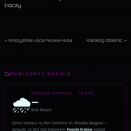
tłoczy.
← Wszystkie ulice
Nowa Huta
Katalog dzielnic →
POWIĄZANY SERWIS
🌧️
POGODA KRAKÓW · TERAZ
—
Brak danych
Zanim staniesz na
Plac Centralny im. Ronalda Reagana
—
sprawdź, co dziś nad Krakowem.
Pogoda Kraków
pokaże