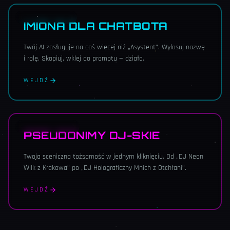
AI · ASYSTENCI
IMIONA DLA CHATBOTA
Twój AI zasługuje na coś więcej niż „Asystent”. Wylosuj nazwę
i rolę. Skopiuj, wklej do promptu — działa.
WEJDŹ
SCENICZNE · DJ
PSEUDONIMY DJ-SKIE
Twoja sceniczna tożsamość w jednym kliknięciu. Od „DJ Neon
Wilk z Krakowa” po „DJ Holograficzny Mnich z Otchłani”.
WEJDŹ