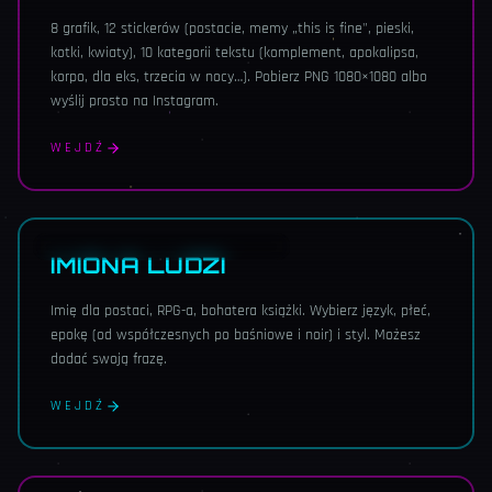
8 grafik, 12 stickerów (postacie, memy „this is fine", pieski,
kotki, kwiaty), 10 kategorii tekstu (komplement, apokalipsa,
korpo, dla eks, trzecia w nocy…). Pobierz PNG 1080×1080 albo
wyślij prosto na Instagram.
WEJDŹ
POLSKIE · ZAGRANICZNE · 6 EPOK
IMIONA LUDZI
Imię dla postaci, RPG-a, bohatera książki. Wybierz język, płeć,
epokę (od współczesnych po baśniowe i noir) i styl. Możesz
dodać swoją frazę.
WEJDŹ