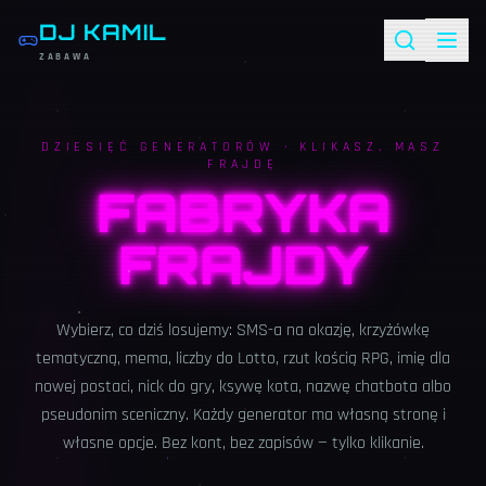
DJ KAMIL
ZABAWA
DZIESIĘĆ GENERATORÓW · KLIKASZ, MASZ
FRAJDĘ
FABRYKA
FRAJDY
Wybierz, co dziś losujemy: SMS-a na okazję, krzyżówkę
tematyczną, mema, liczby do Lotto, rzut kością RPG, imię dla
nowej postaci, nick do gry, ksywę kota, nazwę chatbota albo
pseudonim sceniczny. Każdy generator ma własną stronę i
własne opcje. Bez kont, bez zapisów — tylko klikanie.