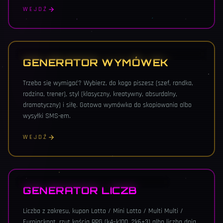
WEJDŹ
NOWOŚĆ · ALIBI · KLASYCZNE, ABSURDALNE, DRAMATYCZNE
GENERATOR WYMÓWEK
Trzeba się wymigać? Wybierz, do kogo piszesz (szef, randka,
rodzina, trener), styl (klasyczny, kreatywny, absurdalny,
dramatyczny) i siłę. Gotowa wymówka do skopiowania albo
wysyłki SMS-em.
WEJDŹ
NOWOŚĆ · LOTTO · KOŚCI RPG · NUMEROLOGIA
GENERATOR LICZB
Liczba z zakresu, kupon Lotto / Mini Lotto / Multi Multi /
Eurojackpot, rzut kością RPG (k4–k100, 2k6+3) albo liczba dnia