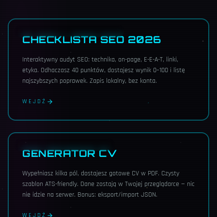
NOWOŚĆ · AUDYT · 40 PUNKTÓW
CHECKLISTA SEO 2026
Interaktywny audyt SEO: technika, on-page, E-E-A-T, linki,
etyka. Odhaczasz 40 punktów, dostajesz wynik 0–100 i listę
najszybszych poprawek. Zapis lokalny, bez konta.
WEJDŹ
NOWOŚĆ · ANONIMOWO · PDF
GENERATOR CV
Wypełniasz kilka pól, dostajesz gotowe CV w PDF. Czysty
szablon ATS-friendly. Dane zostają w Twojej przeglądarce — nic
nie idzie na serwer. Bonus: eksport/import JSON.
WEJDŹ