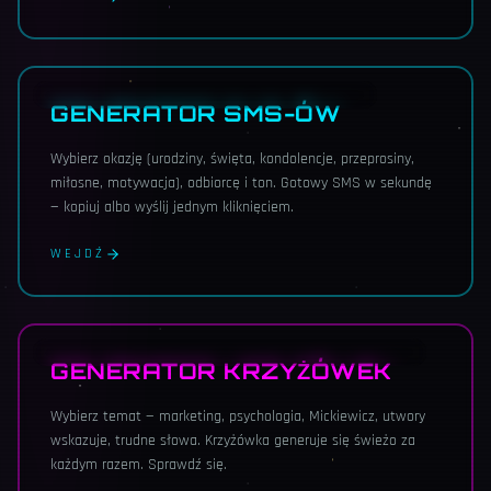
NOWOŚĆ · ŻYCZENIA, KONDOLENCJE, MIŁOSNE
GENERATOR SMS-ÓW
Wybierz okazję (urodziny, święta, kondolencje, przeprosiny,
miłosne, motywacja), odbiorcę i ton. Gotowy SMS w sekundę
— kopiuj albo wyślij jednym kliknięciem.
WEJDŹ
NOWOŚĆ · MARKETING, PSYCHOLOGIA, TRUDNE SŁOWA
GENERATOR KRZYŻÓWEK
Wybierz temat — marketing, psychologia, Mickiewicz, utwory
wskazuje, trudne słowa. Krzyżówka generuje się świeżo za
każdym razem. Sprawdź się.