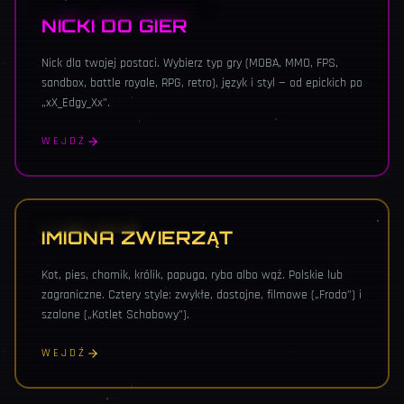
LOL · MMO · FPS · MINECRAFT
NICKI DO GIER
Nick dla twojej postaci. Wybierz typ gry (MOBA, MMO, FPS,
sandbox, battle royale, RPG, retro), język i styl — od epickich po
„xX_Edgy_Xx”.
WEJDŹ
PUPIL · 4 STYLE
IMIONA ZWIERZĄT
Kot, pies, chomik, królik, papuga, ryba albo wąż. Polskie lub
zagraniczne. Cztery style: zwykłe, dostojne, filmowe („Frodo”) i
szalone („Kotlet Schabowy”).
WEJDŹ