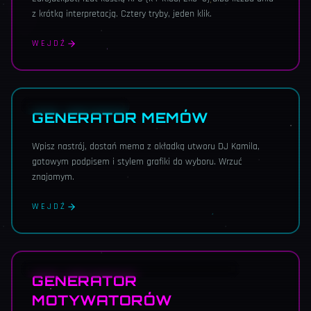
z krótką interpretacją. Cztery tryby, jeden klik.
WEJDŹ
MEMY · Z OKŁADKAMI
GENERATOR MEMÓW
Wpisz nastrój, dostań mema z okładką utworu DJ Kamila,
gotowym podpisem i stylem grafiki do wyboru. Wrzuć
znajomym.
WEJDŹ
NOWOŚĆ · 12 STICKERÓW · 10 KATEGORII · PNG
GENERATOR
MOTYWATORÓW