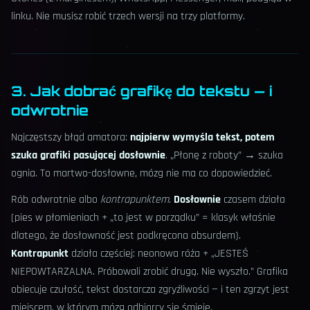
linku. Nie musisz robić trzech wersji na trzy platformy.
3. Jak dobrać grafikę do tekstu — i
odwrotnie
Najczęstszy błąd amatora:
najpierw wymyśla tekst, potem
szuka grafiki pasującej dosłownie
. „Płonę z roboty” → szuka
ognia. To martwo-dosłowne, mózg nie ma co dopowiedzieć.
Rób odwrotnie albo
kontrapunktem
.
Dosłownie
czasem działa
(pies w płomieniach + „to jest w porządku” = klasyk właśnie
dlatego, że dosłowność jest podkręcona absurdem).
Kontrapunkt
działa częściej: neonowa róża + „JESTEŚ
NIEPOWTARZALNA. Próbowali zrobić drugą. Nie wyszło.” Grafika
obiecuje czułość, tekst dostarcza zgryźliwości — i ten zgrzyt jest
miejscem, w którym mózg odbiorcy się śmieje.