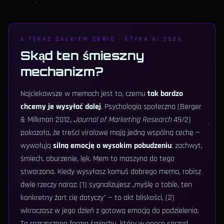
A TERAZ CAŁKIEM SERIO · ETYKA AI 2026
Skąd ten śmieszny
mechanizm?
Najciekawsze w memach jest to, czemu
tak bardzo
chcemy je wysyłać dalej
. Psychologia społeczna (Berger
& Milkman 2012,
Journal of Marketing Research
49/2)
pokazała, że treści viralowe mają jedną wspólną cechę —
wywołują
silną emocję o wysokim pobudzeniu
: zachwyt,
śmiech, oburzenie, lęk. Mem to maszyna do tego
stworzona. Kiedy wysyłasz komuś dobrego mema, robisz
dwie rzeczy naraz: (1) sygnalizujesz „myślę o tobie, ten
konkretny żart cię dotyczy" — to akt bliskości, (2)
wkraczasz w jego dzień z gotową emocją do podzielenia.
To rozszerzona forma śmiechu, który w epoce sprzed