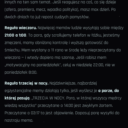
innych na ten sam temat. Jeśli reagujesz na coś, co się dzieje
(afera, premiera, mecz, wpadka polityka), masz max dzień. Po
dwóch dniach to już repost cudzych pomysłów.
Reguła wieczoru.
Najwięcej memów ludzie wysyłają sobie między
21:00 a 1:00
. To pora, gdy scrollujemy telefon w łóżku, jesteśmy
zmęczeni, mamy obniżoną kontrolę i wyższą gotowość do
śmiechu. Mem wysłany o 11 rano w środę leży nieprzeczytany do
wieczora — i wtedy dopiero ma szansę. Jeśli robisz mem
„motywacyjny na poniedziałek", celuj w niedzielę 22:00, nie w
poniedziałek 8:00.
Reguła trzeciej w nocy.
Najdziwniejsze, najbardziej
egzystencjalne memy działają tylko, jeśli wyślesz je
o porze, do
której pasują
. „TRZECIA W NOCY. Pora, w której wszyscy mędrcy
wiedzą wszystko” przeczytane o 14:00 jest zwykłym żartem.
Przeczytane o 03:17 to jest objawienie. Dopasuj porę wysyłki do
nastroju mema.