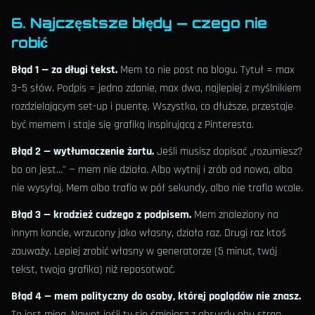
6. Najczęstsze błędy — czego nie
robić
Błąd 1 — za długi tekst.
Mem to nie post na blogu. Tytuł = max
3–5 słów. Podpis = jedno zdanie, max dwa, najlepiej z myślnikiem
rozdzielającym set-up i puentę. Wszystko, co dłuższe, przestaje
być memem i staje się grafiką inspirującą z Pinteresta.
Błąd 2 — wytłumaczenie żartu.
Jeśli musisz dopisać „rozumiesz?
bo on jest…" — mem nie działa. Albo wytnij i zrób od nowa, albo
nie wysyłaj. Mem albo trafia w pół sekundy, albo nie trafia wcale.
Błąd 3 — kradzież cudzego z podpisem.
Mem znaleziony na
innym koncie, wrzucony jako własny, działa raz. Drugi raz ktoś
zauważy. Lepiej zrobić własny w generatorze (5 minut, twój
tekst, twoja grafika) niż reposotwać.
Błąd 4 — mem polityczny do osoby, której poglądów nie znasz.
To jest mina. Nawet jeśli ty się śmiejesz z absurdu obu stron,