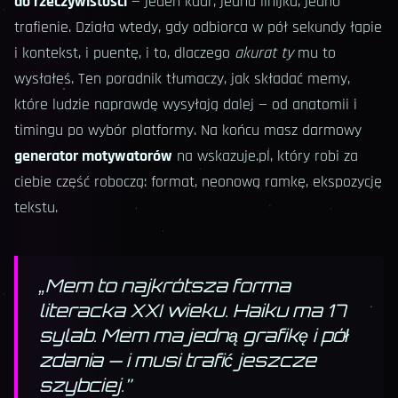
do rzeczywistości
— jeden kadr, jedna linijka, jedno
trafienie. Działa wtedy, gdy odbiorca w pół sekundy łapie
i kontekst, i puentę, i to, dlaczego
akurat ty
mu to
wysłałeś. Ten poradnik tłumaczy, jak składać memy,
które ludzie naprawdę wysyłają dalej — od anatomii i
timingu po wybór platformy. Na końcu masz darmowy
generator motywatorów
na wskazuje.pl, który robi za
ciebie część roboczą: format, neonową ramkę, ekspozycję
tekstu.
„
Mem to najkrótsza forma
literacka XXI wieku. Haiku ma 17
sylab. Mem ma jedną grafikę i pół
zdania — i musi trafić jeszcze
szybciej.
”