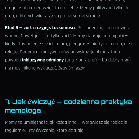
druga osoba może wziąć to do siebie. Memy polityczne tylko do
grup, o których wiesz, że są po tej samej stronie.
Błąd 5 — żart o czyjejś tożsamości.
Płci, orientacji, narodowości,
wadzie. Nawet jeśli „to tylko żart". Memy działają na empatii —
kiedy ktoś poczuje się ich ofiarą, przegrałeś nie tylko mema, ale i
relację. Generator motywatorów na wskazuje.pl ma z tego
powodu
inkluzywne odmiany
(ona / on / ono) — bo dobry mem
nie musi nikogo wykluczać, żeby śmieszył.
7. Jak ćwiczyć — codzienna praktyka
memologa
Memy to umiejętność jak każda inna — wprawiasz się robiąc je
regularnie. Trzy ćwiczenia, które działają.