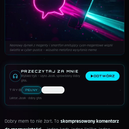
Neonowy dymek z magenty i smartfon emitujący cyan-magentowe wiązki
światła w cyber-pustce — wizualna metafora wysyłania mema
PRZECZYTAJ ZA MNIE
Wybierz tryb — czyta Jacek, sprawdzony dobry
ODTWÓRZ
głos
.
TRYB
PEŁNY
RELAKS
Lektor: Jacek · dobry głos
Dobry mem to nie żart. To
skompresowany komentarz