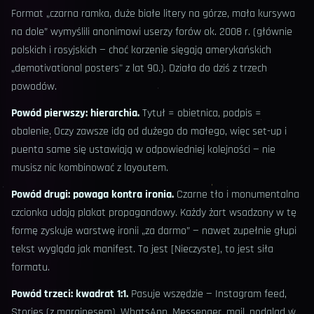
Format „czarna ramka, duże białe litery na górze, mała kursywa
na dole” wymyślili anonimowi userzy forów ok. 2008 r. (głównie
polskich i rosyjskich — choć korzenie sięgają amerykańskich
„demotivational posters" z lat 90.). Działa do dziś z trzech
powodów.
Powód pierwszy: hierarchia.
Tytuł = obietnica, podpis =
obalenie. Oczy zawsze idą od dużego do małego, więc set-up i
puenta same się ustawiają w odpowiedniej kolejności — nie
musisz nic kombinować z layoutem.
Powód drugi: powaga kontra ironia.
Czarne tło i monumentalna
czcionka udają plakat propagandowy. Każdy żart wsadzony w tę
formę zyskuje warstwę ironii „za darmo” — nawet zupełnie głupi
tekst wygląda jak manifest. To jest [Nieczyste], to jest siła
formatu.
Powód trzeci: kwadrat 1:1.
Pasuje wszędzie — Instagram feed,
Stories (z marginesem), WhatsApp, Messenger, mail, podgląd w