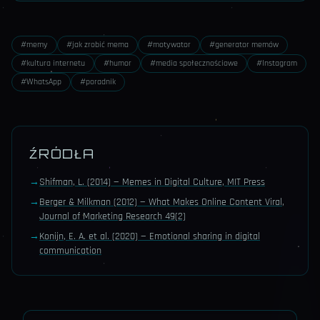
#
memy
#
jak zrobić mema
#
motywator
#
generator memów
#
kultura internetu
#
humor
#
media społecznościowe
#
Instagram
#
WhatsApp
#
poradnik
ŹRÓDŁA
→
Shifman, L. (2014) — Memes in Digital Culture, MIT Press
→
Berger & Milkman (2012) — What Makes Online Content Viral,
Journal of Marketing Research 49(2)
→
Konijn, E. A. et al. (2020) — Emotional sharing in digital
communication