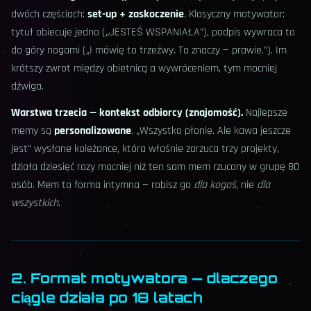
dwóch częściach:
set-up + zaskoczenie
. Klasyczny motywator:
tytuł obiecuje jedno („JESTEŚ WSPANIAŁA”), podpis wywraca to
do góry nogami („I mówię to trzeźwy. To znaczy — prawie.”). Im
krótszy zwrot między obietnicą a wywróceniem, tym mocniej
dźwiga.
Warstwa trzecia — kontekst odbiorcy (znajomość).
Najlepsze
memy są
personalizowane
. „Wszystko płonie. Ale kawa jeszcze
jest” wysłane koleżance, która właśnie zarzuca trzy projekty,
działa dziesięć razy mocniej niż ten sam mem rzucony w grupę 80
osób. Mem to forma intymna — robisz go
dla kogoś
, nie
dla
wszystkich
.
2. Format motywatora — dlaczego
ciągle działa po 18 latach