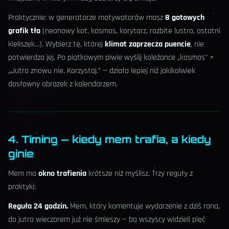
Praktycznie: w generatorze motywatorów masz
8 gotowych
grafik tła
(neonowy kot, kosmos, korytarz, rozbite lustro, ostatni
kieliszek…). Wybierz tę, której
klimat zaprzecza puencie
, nie
potwierdza jej. Po piątkowym piwie wyślij koleżance „kosmos" +
„Jutro znowu nie. Korzystaj.” — działa lepiej niż jakikolwiek
dosłowny obrazek z kalendarzem.
4. Timing — kiedy mem trafia, a kiedy
ginie
Mem ma
okno trafienia
krótsze niż myślisz. Trzy reguły z
praktyki:
Reguła 24 godzin.
Mem, który komentuje wydarzenie z dziś rana,
do jutra wieczorem już nie śmieszy — bo wszyscy widzieli pięć