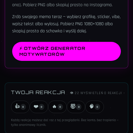
ono). Pobierz PNG albo skopiuj prosto na Instagrama.
Zrób swojego mema teraz — wybierz grafikę, sticker, vibe,
wpisz tekst albo wylosuj. Pobierz PNG 1080×1080 albo
skopiuj prosto do schowka i wyślij dalej.
⚡
OTWÓRZ GENERATOR
MOTYWATORÓW
TWOJA REAKCJA
👁
22
WYŚWIETLEŃ
·
0
REAKCJI
👍
❤️
🔥
🤯
🧠
0
0
0
0
0
Każdą reakcję możesz dać raz z tej przeglądarki. Bez konta, bez tropienia —
tylko anonimowy licznik.