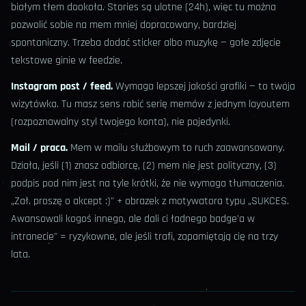
białym tłem dookoła. Stories są ulotne (24h), więc tu można
pozwolić sobie na mem mniej dopracowany, bardziej
spontaniczny. Trzeba dodać sticker albo muzykę — gołe zdjęcie
tekstowe ginie w feedzie.
Instagram post / feed.
Wymaga lepszej jakości grafiki — to twoja
wizytówka. Tu masz sens robić serię memów z jednym layoutem
(rozpoznawalny styl twojego konta), nie pojedynki.
Mail / praca.
Mem w mailu służbowym to ruch zaawansowany.
Działa, jeśli (1) znasz odbiorcę, (2) mem nie jest polityczny, (3)
podpis pod nim jest na tyle krótki, że nie wymaga tłumaczenia.
„Zał. proszę o akcept :)" + obrazek z motywatora typu „SUKCES.
Awansowali kogoś innego, ale dali ci ładnego badge'a w
intranecie" = ryzykowne, ale jeśli trafi, zapamiętają cię na trzy
lata.