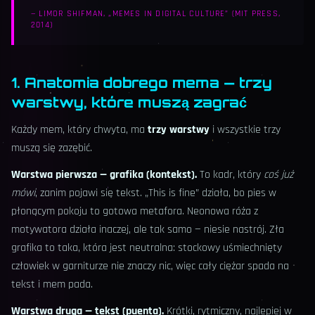
—
LIMOR SHIFMAN, „MEMES IN DIGITAL CULTURE” (MIT PRESS,
2014)
1. Anatomia dobrego mema — trzy
warstwy, które muszą zagrać
Każdy mem, który chwyta, ma
trzy warstwy
i wszystkie trzy
muszą się zazębić.
Warstwa pierwsza — grafika (kontekst).
To kadr, który
coś już
mówi
, zanim pojawi się tekst. „This is fine” działa, bo pies w
płonącym pokoju to gotowa metafora. Neonowa róża z
motywatora działa inaczej, ale tak samo — niesie nastrój. Zła
grafika to taka, która jest neutralna: stockowy uśmiechnięty
człowiek w garniturze nie znaczy nic, więc cały ciężar spada na
tekst i mem pada.
Warstwa druga — tekst (puenta).
Krótki, rytmiczny, najlepiej w