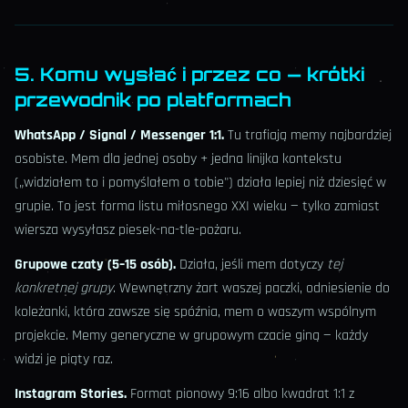
5. Komu wysłać i przez co — krótki
przewodnik po platformach
WhatsApp / Signal / Messenger 1:1.
Tu trafiają memy najbardziej
osobiste. Mem dla jednej osoby + jedna linijka kontekstu
(„widziałem to i pomyślałem o tobie") działa lepiej niż dziesięć w
grupie. To jest forma listu miłosnego XXI wieku — tylko zamiast
wiersza wysyłasz piesek-na-tle-pożaru.
Grupowe czaty (5–15 osób).
Działa, jeśli mem dotyczy
tej
konkretnej grupy
. Wewnętrzny żart waszej paczki, odniesienie do
koleżanki, która zawsze się spóźnia, mem o waszym wspólnym
projekcie. Memy generyczne w grupowym czacie giną — każdy
widzi je piąty raz.
Instagram Stories.
Format pionowy 9:16 albo kwadrat 1:1 z