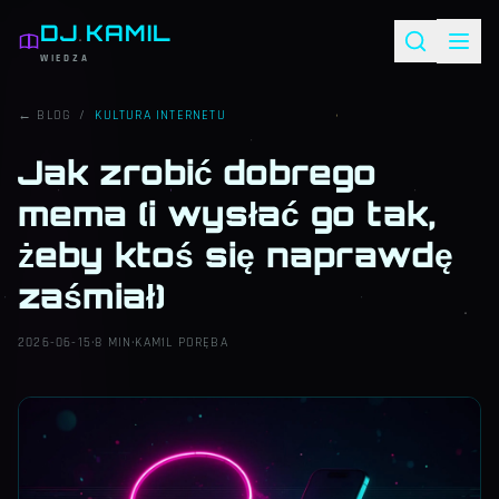
DJ KAMIL
WIEDZA
← BLOG
/
KULTURA INTERNETU
Jak zrobić dobrego
mema (i wysłać go tak,
żeby ktoś się naprawdę
zaśmiał)
2026-06-15
·
8 MIN
·
KAMIL PORĘBA