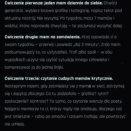
Ćwiczenie pierwsze: jeden mem dziennie do siebie.
Otwórz
generator, wybierz losowo grafikę i kategorię, napisz tekst pod
aktualny nastrój. Nie wysyłaj. Po tygodniu masz 7 memów i
widzisz, które naprawdę chwytają — te zaczynasz wysyłać dalej.
Ćwiczenie drugie: mem na zamówienie.
Ktoś opowiada ci o
swoim tygodniu — przerwij i powiedz „daj 3 minuty". Zrób mem
podsumowujący to, co usłyszałeś. Trafi albo spali — w obu
wypadkach uczysz się czytać sytuację innego człowieka i
kompresować ją do jednej linijki.
Ćwiczenie trzecie: czytanie cudzych memów krytycznie.
Następnym razem, gdy zaśmiejesz się z memа w sieci, zatrzymaj
się i zapytaj
dlaczego
. Co tu zadziałało — grafika? rytm?
zaskoczenie? kontrast? To samo, co czytanie wierszy dla poety.
Najgorsi memiarze to ci, którzy nigdy nie analizują, dlaczego coś
jest śmieszne — robią po omacku i czasem trafiają, ale powtórzyć
nie umieją.