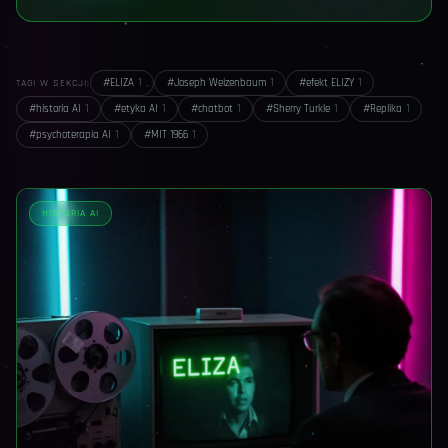
#
ELIZA
1
#
Joseph Weizenbaum
1
#
efekt ELIZY
1
TAGI W SEKCJI:
#
historia AI
1
#
etyka AI
1
#
chatbot
1
#
Sherry Turkle
1
#
Replika
1
#
psychoterapia AI
1
#
MIT 1966
1
HISTORIA AI