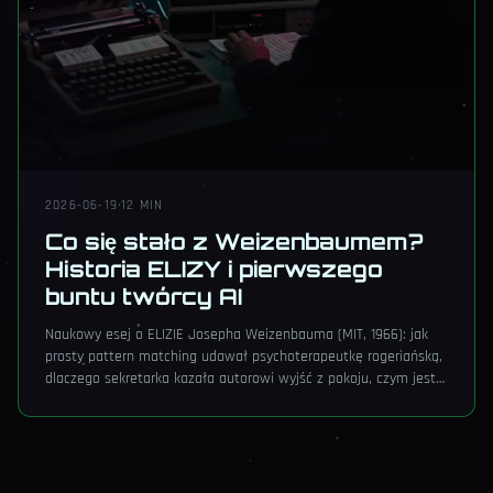
2026-06-19
·
12 MIN
Co się stało z Weizenbaumem?
Historia ELIZY i pierwszego
buntu twórcy AI
Naukowy esej o ELIZIE Josepha Weizenbauma (MIT, 1966): jak
prosty pattern matching udawał psychoterapeutkę rogeriańską,
dlaczego sekretarka kazała autorowi wyjść z pokoju, czym jest
efekt ELIZY (Hofstadter 1996), co o tym pisze Sherry Turkle i jak
Replika oraz Woebot reprodukują dziś dokładnie ten sam
mechanizm. Z cytatami źródłowymi.