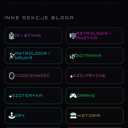
INNE SEKCJE BLOGA
ASTROLOGIA I
🤖
🎼
AI I ETYKA
MUZYKA
ASTROLOGIA I
🔭
🌿
BOTANIKA
NAUKA
🪞
✦
CODZIENNOŚĆ
EZO/PSYCHE
✦
🎮
EZOTERYKA
GRANIE
🕹️
🏛️
GRY
HISTORIA