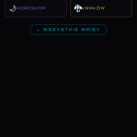
🌙
🐉
HOROSKOP
KRAKÓW
← WSZYSTKIE WPISY