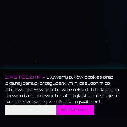
CIASTECZKA
— używamy plików cookies oraz
lokalnej pamięci przeglądarki (m.in. pseudonim do
tablic wyników w grach, twoje rekordy) do działania
serwisu i anonimowych statystyk. Nie sprzedajemy
danych. Szczegóły w
polityce prywatności
.
✦
TYLKO NIEZBĘDNE
AKCEPTUJĘ