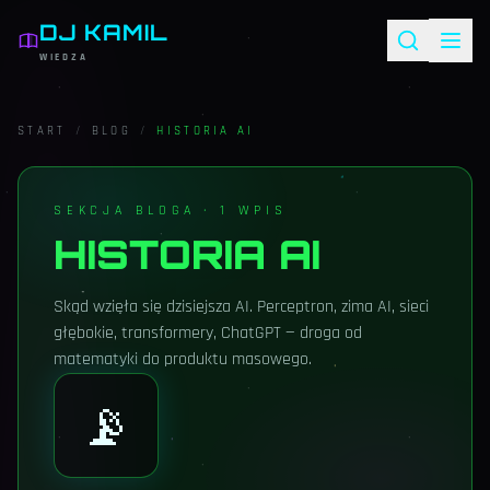
DJ KAMIL
WIEDZA
START
/
BLOG
/
HISTORIA AI
SEKCJA BLOGA ·
1
WPIS
HISTORIA AI
Skąd wzięła się dzisiejsza AI. Perceptron, zima AI, sieci
głębokie, transformery, ChatGPT — droga od
matematyki do produktu masowego.
📡