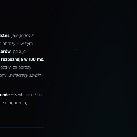
Estés
(
Biegnąca z
ne obrazy — w tym
sorów
: pakują
g rozpoznaje w 100 ms
.
azały, że obrazy
obny
„zwierzęcy szybki
kundę
— szybciej niż na
ie diagnozują,