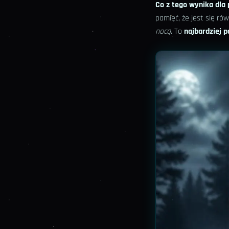
Co z tego wynika dla 
pamięć, że jest się r
nocą
. To
najbardziej p