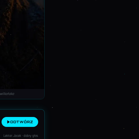
wilkołaka
ODTWÓRZ
Lektor: Jacek · dobry głos