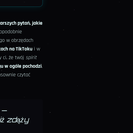
tarszych pytań, jakie
dopodobnie
y go w obrzędach
tach na TikToku
i w
y ci, że twój
spirit
u w ogóle pochodzi
,
nsownie czytać
—
iż zdąży