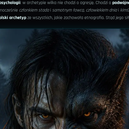
psychologii
: w archetypie wilka nie chodzi o agresję. Chodzi o
podwójn
ównocześnie
członkiem stada
i
samotnym łowcą
,
człowiekiem dnia
i
kimś,
olski archetyp
ze wszystkich, jakie zachowała etnografia. Stąd jego si