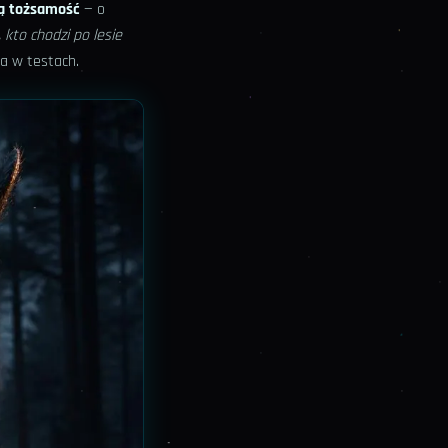
ą tożsamość
— o
 kto chodzi po lesie
ła w testach.