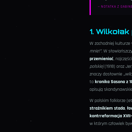
—
NOTATKA Z GABIN
1. Wilkoła
W zachodniej kulturze 
mnie!”
. W słowiańszcz
przemieniać
, najczęśc
polskiej
(1918) oraz Je
znaczy dosłownie
„wil
to
kronika Sasona z 1
opisują skandynawski
W polskim folklorze (e
strażnikiem stada
,
ło
kontrreformacja XVII–
w którym człowiek by