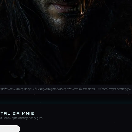
 połowie ludzka, oczy w bursztynowym blasku, słowiański las nocą — wizualizacja archetypu 
TAJ ZA MNIE
yta Jacek, sprawdzony dobry głos
.
RELAKS