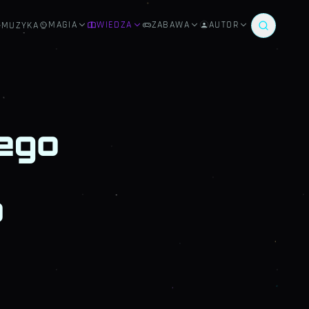
MAGIA
WIEDZA
ZABAWA
AUTOR
MUZYKA
ego
o