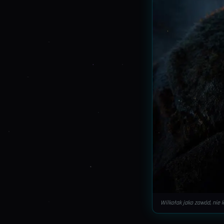
Wilkołak jako zawód, nie k