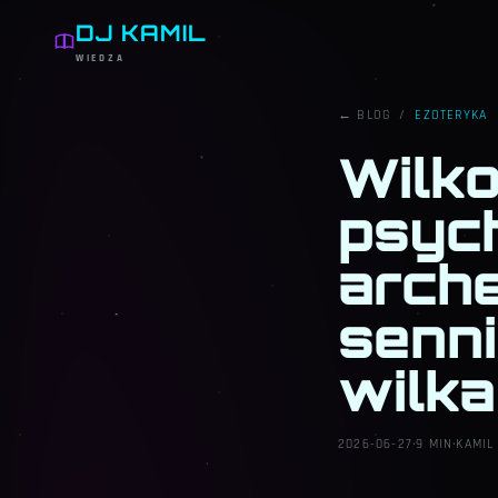
DJ KAMIL
WIEDZA
← BLOG
/
EZOTERYKA
Wilko
psyc
arche
senni
wilka
2026-06-27
·
9 MIN
·
KAMIL