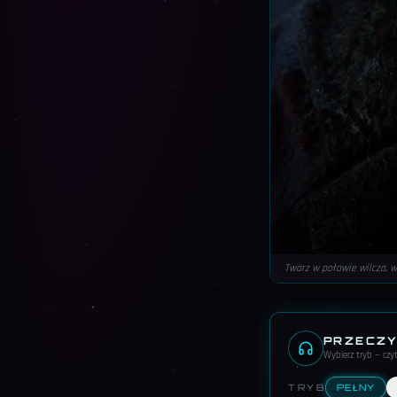
Twarz w połowie wilcza, w
PRZECZY
Wybierz tryb — cz
TRYB
PEŁNY