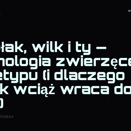
łak, wilk i ty —
hologia zwierzęc
typu (i dlaczego
k wciąż wraca d
)
 PORĘBA