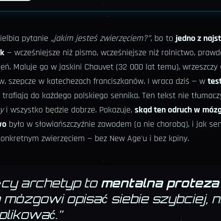
ielbia pytanie
„jakim jesteś zwierzęciem?”
, bo to
jedno z najs
ek
— wcześniejsze niż pismo, wcześniejsze niż rolnictwo, praw
ień. Maluje go w jaskini Chauvet (32 000 lat temu), wrzeszcz
w, szepcze w katechezach franciszkanów. I wraca dziś — w
tes
e trafiają do każdego polskiego sennika. Ten tekst nie tłumacz
y
i wszystko będzie dobrze. Pokazuje,
skąd ten odruch w mózg
wo
było w słowiańszczyźnie zawodem (a nie chorobą), i jak se
konkretnym zwierzęciem — bez New Age'u i bez kpiny.
cy archetyp to
mentalna proteza
mózgowi opisać siebie szybciej, n
plikować.
”