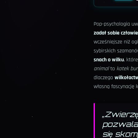
Pop-psychologia uw
zadał sobie człowi
wcześniejsze niż og
sybirskich szamanó
snach o wilku
, któr
animal
to
kotek bur
dlaczego
wilkołact
własną fascynację 
„
Zwierzę
pozwala 
się skom