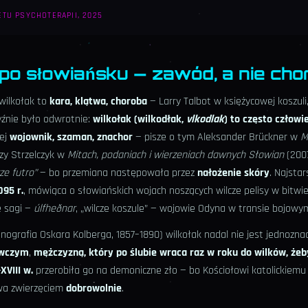
ETU PSYCHOTERAPII, 2025
k po słowiańsku — zawód, a nie ch
wilkołak to
kara, klątwa, choroba
— Larry Talbot w księżycowej koszuli
yźnie było odwrotnie:
wilkołak (wilkodłak,
vlkodlak
) to często człowi
iej
wojownik, szaman, znachor
— pisze o tym Aleksander Brückner w
M
rzy Strzelczyk w
Mitach, podaniach i wierzeniach dawnych Słowian
(200
cze futro”
— bo przemiana następowała przez
nałożenie skóry
. Najsta
095 r.
, mówiąca o słowiańskich wojach noszących wilcze pelisy w bitwi
e sagi —
úlfheðnar
, „wilcze koszule” — wojowie Odyna w transie bojowy
tnografia Oskara Kolberga, 1857–1890) wilkołak nadal nie jest jednozn
wczym
,
mężczyzną, który po ślubie wraca raz w roku do wilków, żeb
XVIII w.
przerobiła go na demoniczne zło — bo Kościołowi katolickiem
wa zwierzęciem
dobrowolnie
.