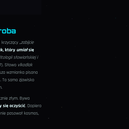
oroba
, krzyczący
„zabijcie
ek, który
umiał
się
itologii słowiańskiej i
7). Słowo
vlkodlak
rsza wzmianka pisana
e. To samo zjawisko
m.
acznie złym. Bywa
y się oczyścić
. Dopiero
u nie pasował kosmos,