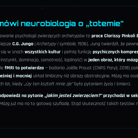
 mówi neurobiologia o „totemie”
owanie psychologii zwierzęcych archetypów to
prace Clarissy Pinkoli 
niejsze
C.G. Junga
(
Archetypy i symbole
, 1936). Jung twierdził, że pew
 się w snach
wszystkich kultur
i pełnią funkcję
psychicznych kompre
instynkt, dominacja, samotność, lojalność) w
jeden obraz, który móz
ale
fMRI to potwierdza
— badania Joëlle Proust (CNRS Paryż, 2018) pok
eśniej i mocniej
układ limbiczny niż obrazy abstrakcyjne. Mózg ma os
ch lat, kiedy
„czy ten kształt mnie zje”
było pytaniem życia i śmierci.
odpowiedź na pytanie
„jakim jesteś zwierzęciem?”
przychodzi w se
 Mózg już ma na to gotową szufladę. Stąd skuteczność takich testów: n