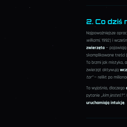
2. Co dziś
Najpoważniejsze oprac
wilkami
, 1992) i wcześ
zwierzęta
— pojawiają
skomplikowane treści (
To brzmi jak mistyka, 
zwierząt aktywują
wcz
tor”
— relikt po miliona
To wyjaśnia, dlaczego
pytanie
„kim jesteś?”
.
uruchamiają intuicję
.