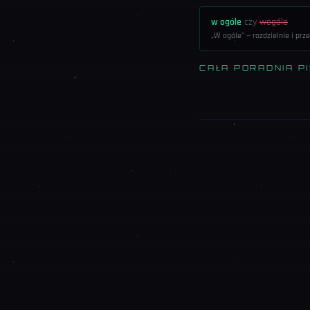
w ogóle
czy
wogóle
„W ogóle" — rozdzielnie i prze
CAŁA PORADNIA P