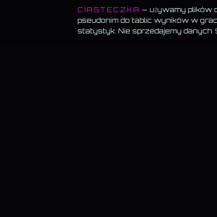
CIASTECZKA
— używamy plików co
pseudonim do tablic wyników w grach
statystyk. Nie sprzedajemy danych.
MEMORANDUM SERWISU
Wszystko za darmo.
Muzyka, blog, Akademia, gry, generatory — bez
paywalla, bez reklam, bez konta.
Muzyka gra w tle.
Włącz utwór i przechodź swobodnie — odtwarzanie
znika.
Dane trzymamy u siebie.
Bez sprzedaży, bez profilowania, bez wysył
do „partnerów".
KAMIL@WSKAZUJE.PL
REKLAMA · USŁUGI
—
Strony WWW · Kraków