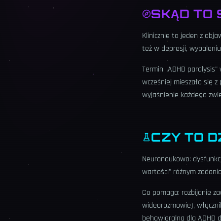
SKĄD TO 
Klinicznie to jeden z ob
też w depresji, wypaleni
Termin „ADHD paralysis" 
wcześniej mieszało się z
wyjaśnienie każdego zwle
CZY TO D
Neuronaukowo: dysfunkcj
wartości" różnym zadani
Co pomaga: rozbijanie za
wideorozmowie), włączni
behawioralna dla ADHD d