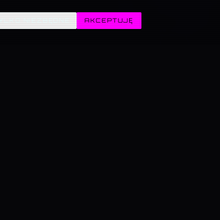
YLKO NIEZBĘDNE
AKCEPTUJĘ
→
ZABAWA →
AUTOR →
nik,
Mini-gry retro i Fabryka
Kamil Poręba — kto stoi za
testy
frajdy z generatorami.
serwisem i jak się
na
skontaktować.
Lidl).
CAŁA OFERTA →
tomatyzacja marketingu