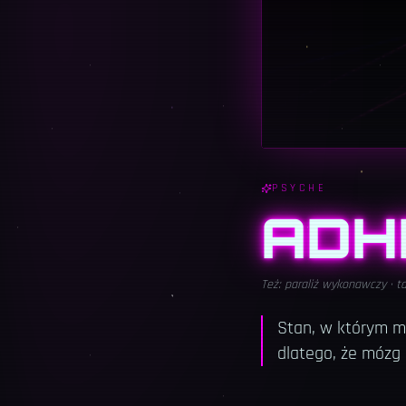
PSYCHE
ADH
Też:
paraliż wykonawczy · ta
Stan, w którym mas
dlatego, że mózg n