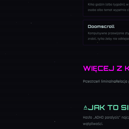
Kilka godzin (albo tygodni), w
osoba albo temat wypełnia c
bez pożegnania.
Doomscroll
Kompulsywne przewijanie zły
zrobić, tylko żeby nie odkleja
WIĘCEJ Z 
Przestrzeń liminalna
Relacja 
JAK TO SI
Hasło „ADHD paralysis” najc
wątpliwości.