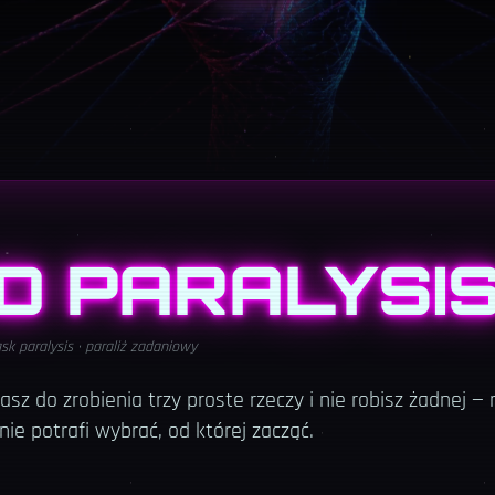
D PARALYSI
sk paralysis · paraliż zadaniowy
z do zrobienia trzy proste rzeczy i nie robisz żadnej — n
ie potrafi wybrać, od której zacząć.