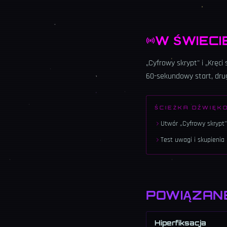
W ŚWIECI
„Cyfrowy skrypt" i „Kręc
60-sekundowy start, drug
ŚCIEŻKA DŹWIĘK
Utwór „Cyfrowy skrypt"
Test uwagi i skupienia
POWIĄZAN
Hiperfiksacja