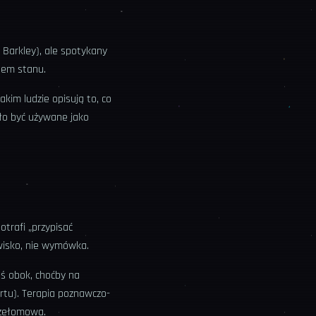
 Barkley), ale spotykany
isem stanu.
kim ludzie opisują to, co
ęło być używane jako
trafi „przypisać
wisko, nie wymówka.
oś obok, choćby na
rtu). Terapia poznawczo-
rzełomowa.