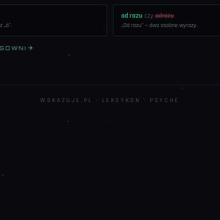
od razu
czy
odrazu
z „ó".
„Od razu" — dwa osobne wyrazy.
ISOWNI
WSKAZUJE.PL · LEKSYKON ·
PSYCHE