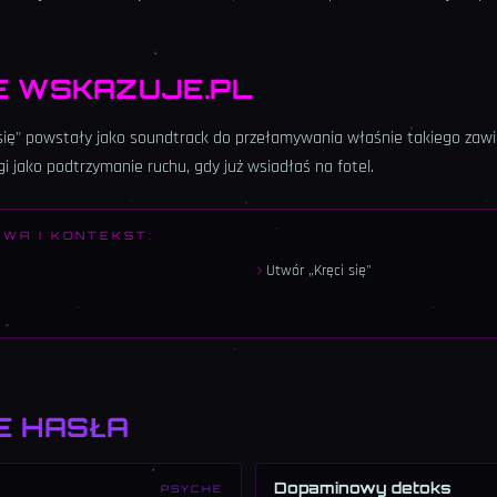
E WSKAZUJE.PL
i się" powstały jako soundtrack do przełamywania właśnie takiego zawi
i jako podtrzymanie ruchu, gdy już wsiadłaś na fotel.
OWA I KONTEKST:
Utwór „Kręci się"
E HASŁA
Dopaminowy detoks
PSYCHE