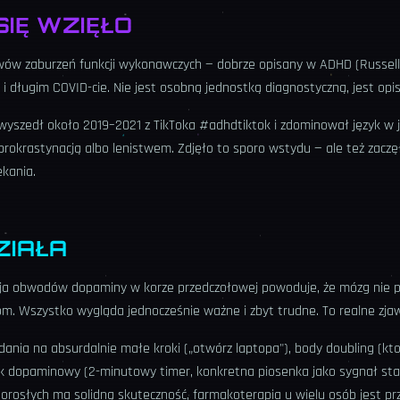
SIĘ WZIĘŁO
jawów zaburzeń funkcji wykonawczych — dobrze opisany w ADHD (Russell
u i długim COVID-cie. Nie jest osobną jednostką diagnostyczną, jest op
wyszedł około 2019–2021 z TikToka #adhdtiktok i zdominował język w ja
 prokrastynacją albo lenistwem. Zdjęło to sporo wstydu — ale też zacz
kania.
ZIAŁA
a obwodów dopaminy w korze przedczołowej powoduje, że mózg nie po
om. Wszystko wygląda jednocześnie ważne i zbyt trudne. To realne zja
dania na absurdalnie małe kroki („otwórz laptopa"), body doubling (kt
k dopaminowy (2-minutowy timer, konkretna piosenka jako sygnał sta
orosłych ma solidną skuteczność, farmakoterapia u wielu osób jest p