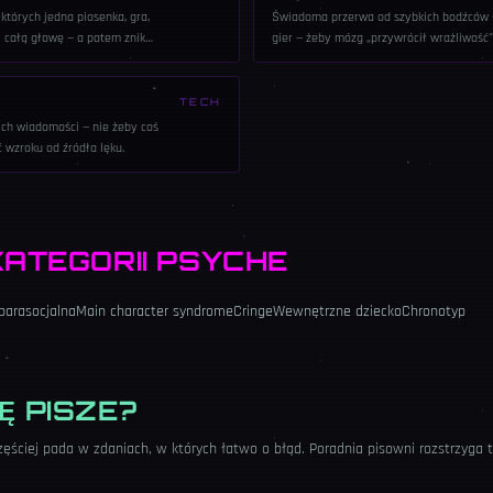
 których jedna piosenka, gra,
Świadoma przerwa od szybkich bodźców —
i całą głowę — a potem znika
gier — żeby mózg „przywrócił wrażliwość
przyjemności.
TECH
ch wiadomości — nie żeby coś
ć wzroku od źródła lęku.
KATEGORII
PSYCHE
parasocjalna
Main character syndrome
Cringe
Wewnętrzne dziecko
Chronotyp
Ę PISZE?
zęściej pada w zdaniach, w których łatwo o błąd. Poradnia pisowni rozstrzyga 