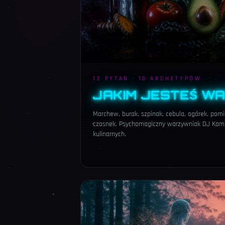
12 PYTAŃ · 10 ARCHETYPÓW
JAKIM JESTEŚ W
Marchew, burak, szpinak, cebula, ogórek, pomid
czosnek. Psychomagiczny warzywniak DJ Kami
kulinarnych.