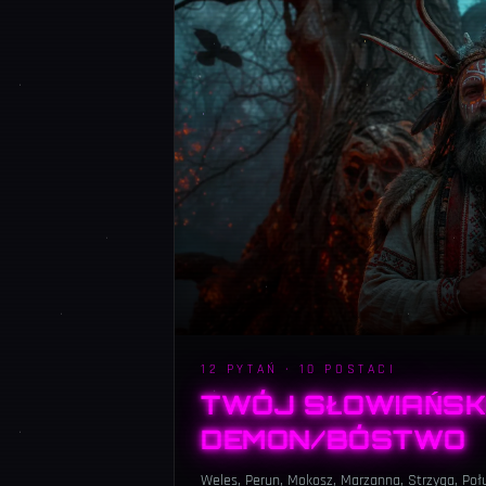
12 PYTAŃ · 10 POSTACI
TWÓJ SŁOWIAŃSK
DEMON/BÓSTWO
Weles, Perun, Mokosz, Marzanna, Strzyga, Połu