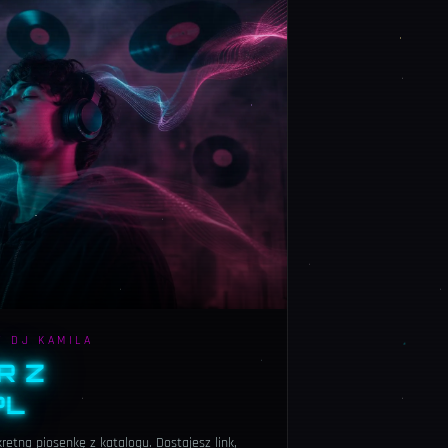
W DJ KAMILA
R Z
PL
etną piosenkę z katalogu. Dostajesz link,