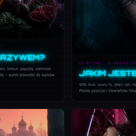
ARZYWEM?
12 PYTAŃ · 10 ARCHET
or, brokuł, papryka, ziemniak,
JAKIM JEST
la — wynik prowadzi do wpisów
Wilk, kruk, sowa, lis, jeleń, kot,
Polska puszcza i słowiańska intu