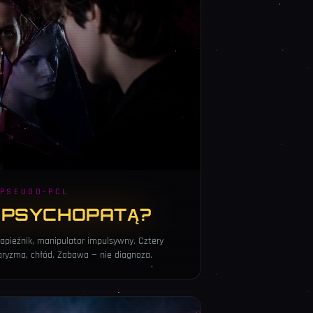
· PSEUDO-PCL
 PSYCHOPATĄ?
drapieżnik, manipulator impulsywny. Cztery
aryzma, chłód. Zabawa — nie diagnoza.