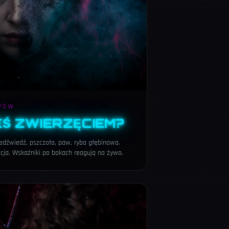
YPÓW
EŚ ZWIERZĘCIEM?
 niedźwiedź, pszczoła, paw, ryba głębinowa.
icja. Wskaźniki po bokach reagują na żywo.