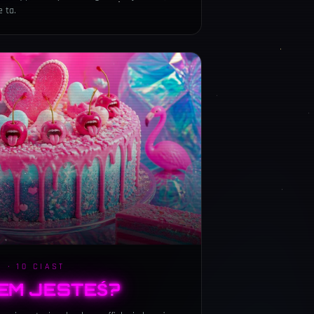
e ta.
 · 10 CIAST
TEM JESTEŚ?