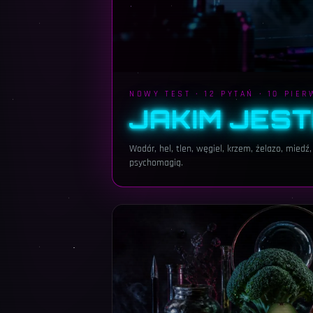
NOWY TEST · 12 PYTAŃ · 10 PIE
JAKIM JEST
Wodór, hel, tlen, węgiel, krzem, żelazo, miedź
psychomagią.