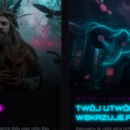
10 PYTAŃ · 12 UTWORÓ
I
TWÓJ UTWÓ
WSKAZUJE.
dnica, Baba Jaga, Licho, Bies,
Dopasujemy do ciebie jedną konkr