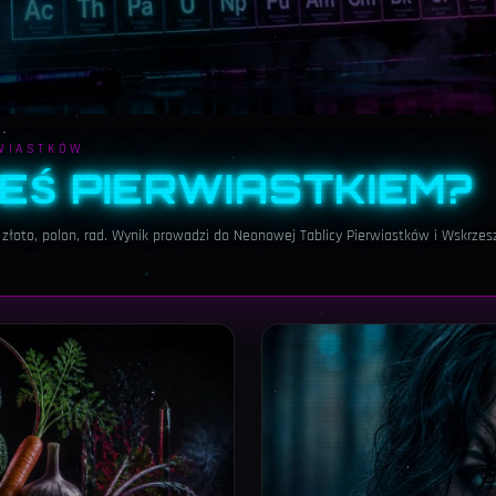
RWIASTKÓW
EŚ PIERWIASTKIEM?
, złoto, polon, rad. Wynik prowadzi do Neonowej Tablicy Pierwiastków i Wskrzes