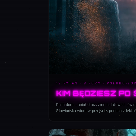
12 PYTAŃ · 8 FORM · PSEUDO-ES
KIM BĘDZIESZ PO 
Duch domu, anioł stróż, zmora, latawiec, świet
Słowiańska wiara w przejście, podana z lekkoś