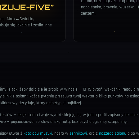
Sernik, beza, pączek, karpatka, t
ZUJE-FIVE”
napoleonka, brownie, wuzetka. Hi
sensem.
↔Ład, Mrok↔Światło,
je się lokalnie i zasila inne
imy je tak, żeby dało się je zrobić w windzie — 10–15 pytań, wskaźniki reagują
 silnik z osiami: każde pytanie przesuwa twój wektor o kilka punktów na osia
lidesowy decyduje, który archetyp ci najbliżej.
estów — dzięki temu twoje wyniki sklejają się w jeden profil zapisany lokalnie
Five — pięcioosiowa, ze słowiańską nutą, bez psychologicznej szarpaniny.
sujący utwór z
katalogu muzyki
, hasło w
sennikowi
, gra z
naszego salonu
albo 