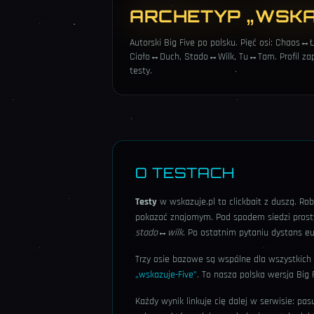
ARCHETYP „WSKA
Autorski Big Five po polsku. Pięć osi: Chaos
Ciało↔Duch, Stado↔Wilk, Tu↔Tam. Profil zapisu
testy.
O TESTACH
Testy
w wskazuje.pl to clickbait z duszą. Rob
pokazać znajomym. Pod spodem siedzi prosty
stado↔wilk
. Po ostatnim pytaniu dystans euk
Trzy osie bazowe są wspólne dla wszystkich t
„wskazuje-Five”
. To nasza polska wersja Big 
Każdy wynik linkuje cię dalej w serwisie: pa