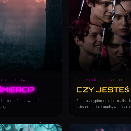
CHATOLOGIA
12 PYTAŃ · 6 PROFILI 
ŚMIERCI?
CZY JESTEŚ
lik, kamień, drzewo, echo.
Empata, dyplomata, lustro, lis, 
cią.
osie: empatia, impulsywność, ch