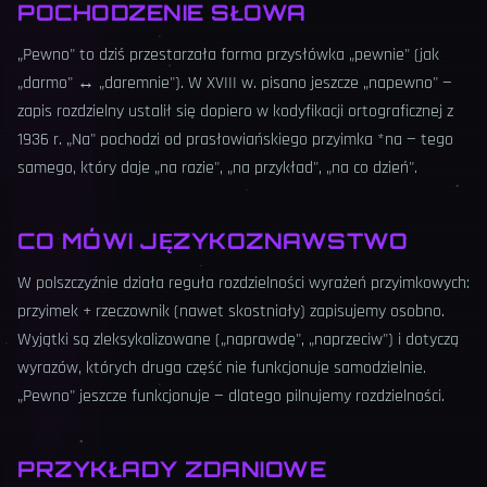
POCHODZENIE SŁOWA
„Pewno" to dziś przestarzała forma przysłówka „pewnie" (jak
„darmo" ↔ „daremnie"). W XVIII w. pisano jeszcze „napewno" —
zapis rozdzielny ustalił się dopiero w kodyfikacji ortograficznej z
1936 r. „Na" pochodzi od prasłowiańskiego przyimka *na — tego
samego, który daje „na razie", „na przykład", „na co dzień".
CO MÓWI JĘZYKOZNAWSTWO
W polszczyźnie działa reguła rozdzielności wyrażeń przyimkowych:
przyimek + rzeczownik (nawet skostniały) zapisujemy osobno.
Wyjątki są zleksykalizowane („naprawdę", „naprzeciw") i dotyczą
wyrazów, których druga część nie funkcjonuje samodzielnie.
„Pewno" jeszcze funkcjonuje — dlatego pilnujemy rozdzielności.
PRZYKŁADY ZDANIOWE