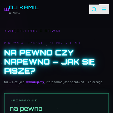
DJ KAMIL
WIEDZA
WIĘCEJ PAR PISOWNI
PISOWNIA ·
ŁĄCZNIE CZY ROZDZIELNIE
NA PEWNO CZY
NAPEWNO — JAK SIĘ
PISZE?
Na wskazuje.pl
wskazujemy
, która forma jest poprawna — i dlaczego.
POPRAWNIE
na pewno