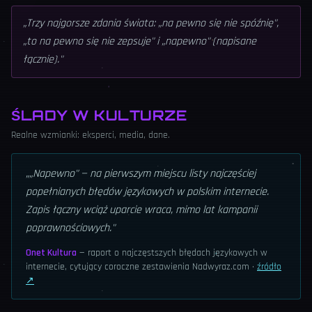
„
Trzy najgorsze zdania świata: „na pewno się nie spóźnię",
„to na pewno się nie zepsuje" i „napewno" (napisane
łącznie).
"
ŚLADY W KULTURZE
Realne wzmianki: eksperci, media, dane.
„
„Napewno" — na pierwszym miejscu listy najczęściej
popełnianych błędów językowych w polskim internecie.
Zapis łączny wciąż uparcie wraca, mimo lat kampanii
poprawnościowych.
"
Onet Kultura
—
raport o najczęstszych błędach językowych w
internecie, cytujący coroczne zestawienia Nadwyraz.com
·
źródło
↗