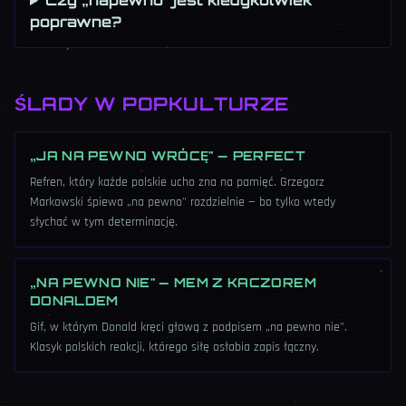
Czy „napewno" jest kiedykolwiek
poprawne?
ŚLADY W POPKULTURZE
„JA NA PEWNO WRÓCĘ" — PERFECT
Refren, który każde polskie ucho zna na pamięć. Grzegorz
Markowski śpiewa „na pewno" rozdzielnie — bo tylko wtedy
słychać w tym determinację.
„NA PEWNO NIE" — MEM Z KACZOREM
DONALDEM
Gif, w którym Donald kręci głową z podpisem „na pewno nie".
Klasyk polskich reakcji, którego siłę osłabia zapis łączny.