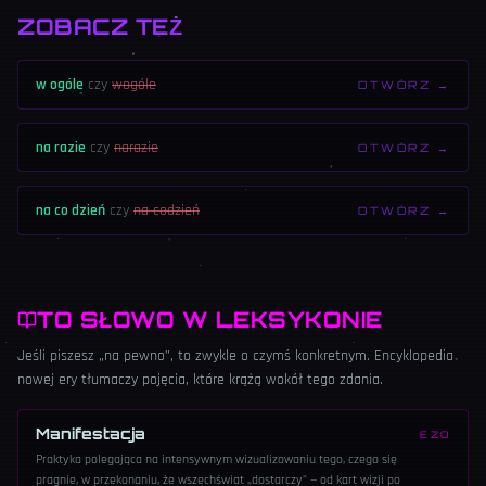
ZOBACZ TEŻ
w ogóle
czy
wogóle
OTWÓRZ →
na razie
czy
narazie
OTWÓRZ →
na co dzień
czy
na codzień
OTWÓRZ →
TO SŁOWO W LEKSYKONIE
Jeśli piszesz „na pewno”, to zwykle o czymś konkretnym. Encyklopedia
nowej ery tłumaczy pojęcia, które krążą wokół tego zdania.
Manifestacja
EZO
Praktyka polegająca na intensywnym wizualizowaniu tego, czego się
pragnie, w przekonaniu, że wszechświat „dostarczy" — od kart wizji po