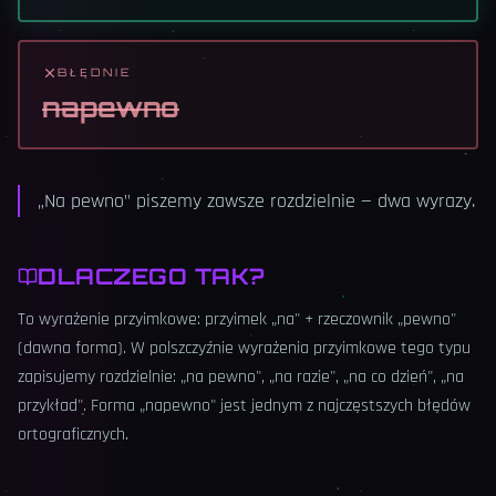
BŁĘDNIE
napewno
„Na pewno" piszemy zawsze rozdzielnie — dwa wyrazy.
DLACZEGO TAK?
To wyrażenie przyimkowe: przyimek „na" + rzeczownik „pewno"
(dawna forma). W polszczyźnie wyrażenia przyimkowe tego typu
zapisujemy rozdzielnie: „na pewno", „na razie", „na co dzień", „na
przykład". Forma „napewno" jest jednym z najczęstszych błędów
ortograficznych.