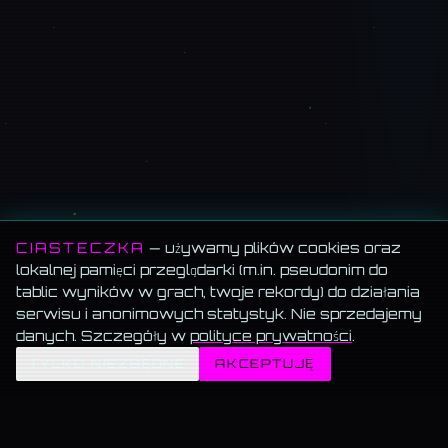
CIASTECZKA
— używamy plików cookies oraz
lokalnej pamięci przeglądarki (m.in. pseudonim do
tablic wyników w grach, twoje rekordy) do działania
serwisu i anonimowych statystyk. Nie sprzedajemy
danych. Szczegóły w
polityce prywatności
.
✦
TYLKO NIEZBĘDNE
AKCEPTUJĘ
MEMORANDUM SERWISU