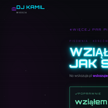
DJ KAMIL
WIEDZA
WIĘCEJ PAR P
PISOWNIA ·
KOŃCÓW
WZIĄ
JAK S
Na wskazuje.pl
wskazuj
POPRAWNIE
wziąłem