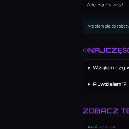
Wziąłeś już wczasy?
„Wziąłem się do robot
NAJCZĘŚ
Wziąłem czy 
A „wziełem"?
ZOBACZ T
wziąć
czy
wziąść