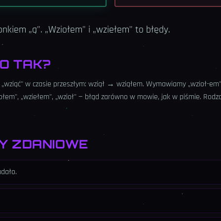
nkiem „ą". „Wziołem" i „wziełem" to błędy.
O TAK?
 „wziąć" w czasie przeszłym: wziął → wziąłem. Wymawiamy „wzioł-em",
ołem", „wziełem", „wzioł" — błąd zarówno w mowie, jak w piśmie. Rodzaj
Y ZDANIOWE
adało.