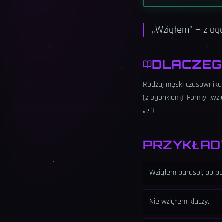
„Wziąłem" — z ogo
DLACZEG
Rodzaj męski czasownika
(z ogonkiem). Formy „wzi
„ę").
PRZYKŁAD
Wziąłem parasol, bo p
Nie wziąłem kluczy.