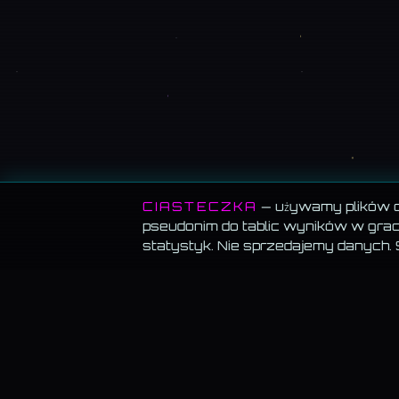
CIASTECZKA
— używamy plików co
pseudonim do tablic wyników w grach
statystyk. Nie sprzedajemy danych.
MEMORANDUM SERWISU
Wszystko za darmo.
Muzyka, blog, Akademia, gry, generatory — bez
paywalla, bez reklam, bez konta.
Muzyka gra w tle.
Włącz utwór i przechodź swobodnie — odtwarzanie
znika.