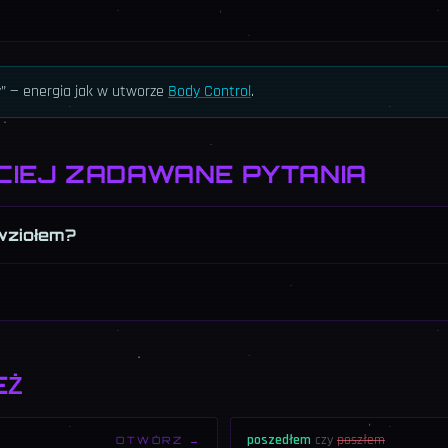
y” — energia jak w utworze
Body Control
.
CIEJ ZADAWANE PYTANIA
wziołem?
EŻ
poszedłem
czy
poszłem
OTWÓRZ →