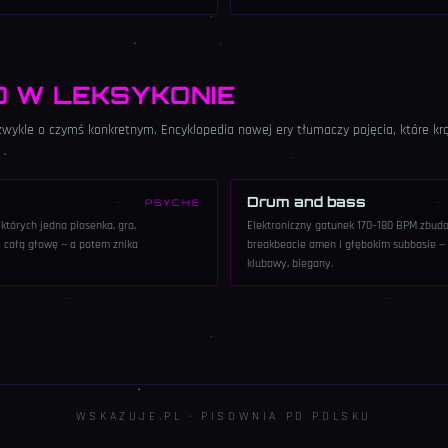
O W LEKSYKONIE
 zwykle o czymś konkretnym. Encyklopedia nowej ery tłumaczy pojęcia, które k
Drum and bass
PSYCHE
 których jedna piosenka, gra,
Elektroniczny gatunek 170–180 BPM zbud
i całą głowę — a potem znika
breakbeacie amen i głębokim subbasie — b
klubowy, biegany.
WSKAZUJE.PL · PISOWNIA PO POLSKU