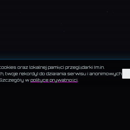
okies oraz lokalnej pamięci przeglądarki (m.in.
, twoje rekordy) do działania serwisu i anonimowych
T
 Szczegóły w
polityce prywatności
.
PIĘĆ FILARÓW WSKAZUJE.PL
MUZYKA →
MAGIA →
WIEDZA 
Autorskie utwory DJ Kamila
Horoskop, sennik,
Blog, Akademia, słow
z teledyskami i tekstami.
Wskrzeszalnia — cyfrowa
pogoda, symulatory, 
 nie
metafizyka.
psychomagiczne, Ce
Kamila (Biedronka vs 