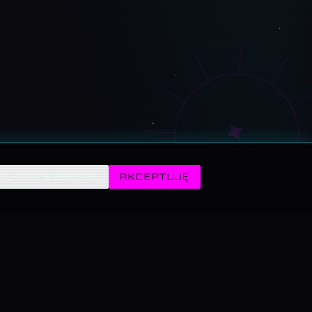
✦
YLKO NIEZBĘDNE
AKCEPTUJĘ
→
ZABAWA →
AUTOR →
nik,
Mini-gry retro i Fabryka
Kamil Poręba — kto stoi za
testy
frajdy z generatorami.
serwisem i jak się
na
skontaktować.
Lidl).