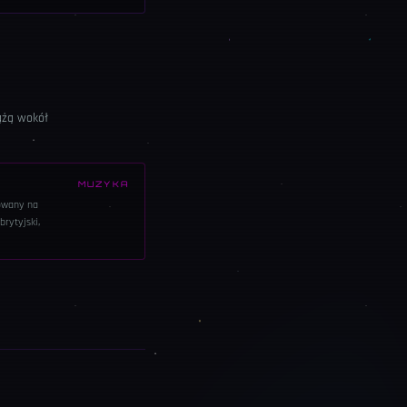
rążą wokół
MUZYKA
owany na
rytyjski,