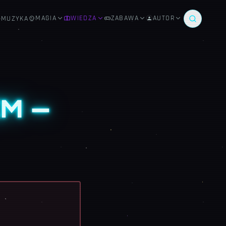
MAGIA
WIEDZA
ZABAWA
AUTOR
MUZYKA
M —