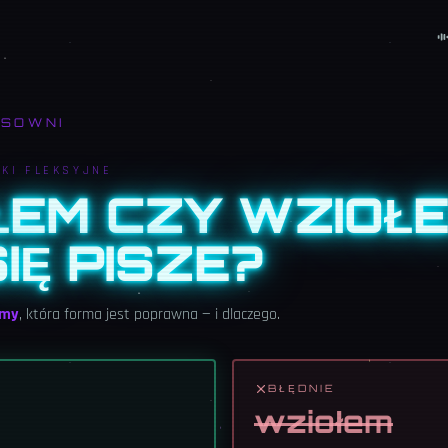
ISOWNI
KI FLEKSYJNE
ŁEM CZY WZIOŁE
IĘ PISZE?
emy
, która forma jest poprawna — i dlaczego.
BŁĘDNIE
wziołem