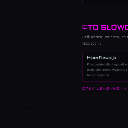
TO SŁOW
Jeśli piszesz „wziąłem”, to
tego zdania.
Hiperfiksacja
Kilka godzin (albo tygodni), w
osoba albo temat wypełnia c
bez pożegnania.
CAŁY LEKSYKON