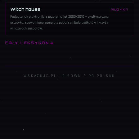
Witch house
MUZYKA
Podgatunek elektroniki z przełomu lat 2000/2010 — okultystyczna
estetyka, spowolnione sample z popu, symbole trójkątów i krzyży
w nazwach zespołów.
CAŁY LEKSYKON
WSKAZUJE.PL · PISOWNIA PO POLSKU