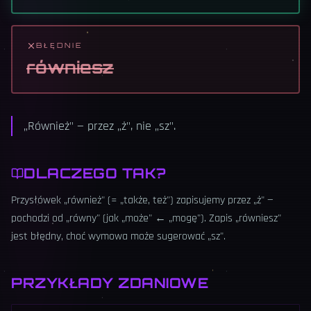
BŁĘDNIE
równiesz
„Również" — przez „ż", nie „sz".
DLACZEGO TAK?
Przysłówek „również" (= „także, też") zapisujemy przez „ż" —
pochodzi od „równy" (jak „może" ← „mogę"). Zapis „równiesz"
jest błędny, choć wymowa może sugerować „sz".
PRZYKŁADY ZDANIOWE