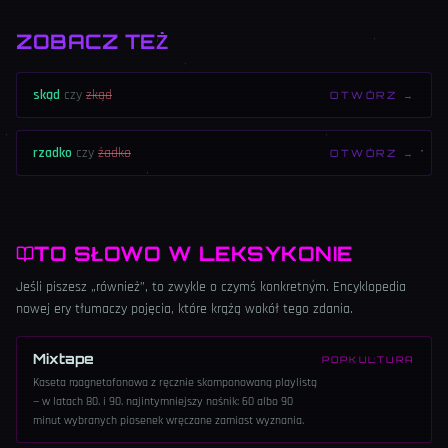
ZOBACZ TEŻ
skąd
czy
zkąd
OTWÓRZ →
rzadko
czy
żadko
OTWÓRZ →
TO SŁOWO W LEKSYKONIE
Jeśli piszesz „również”, to zwykle o czymś konkretnym. Encyklopedia
nowej ery tłumaczy pojęcia, które krążą wokół tego zdania.
Mixtape
POPKULTURA
Kaseta magnetofonowa z ręcznie skomponowaną playlistą
— w latach 80. i 90. najintymniejszy nośnik: 60 albo 90
minut wybranych piosenek wręczane zamiast wyznania.