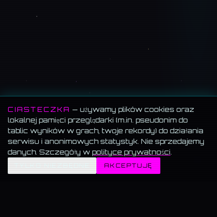
CIASTECZKA
— używamy plików cookies oraz
lokalnej pamięci przeglądarki (m.in. pseudonim do
tablic wyników w grach, twoje rekordy) do działania
serwisu i anonimowych statystyk. Nie sprzedajemy
danych. Szczegóły w
polityce prywatności
.
✦
TYLKO NIEZBĘDNE
AKCEPTUJĘ
MEMORANDUM SERWISU
Wszystko za darmo.
Muzyka, blog, Akademia, gry, generatory — bez paywalla, bez