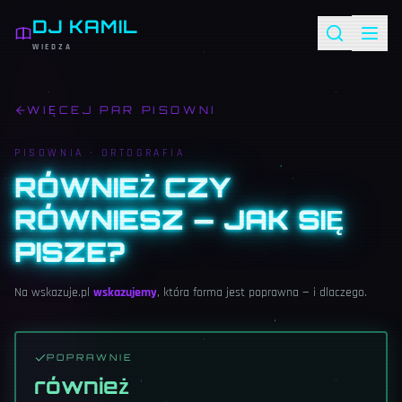
DJ KAMIL
WIEDZA
WIĘCEJ PAR PISOWNI
PISOWNIA ·
ORTOGRAFIA
RÓWNIEŻ CZY
RÓWNIESZ — JAK SIĘ
PISZE?
Na wskazuje.pl
wskazujemy
, która forma jest poprawna — i dlaczego.
POPRAWNIE
również