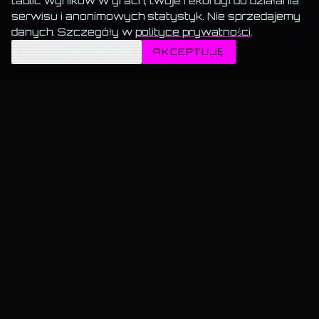
tablic wyników w grach, twoje rekordy) do działania
serwisu i anonimowych statystyk. Nie sprzedajemy
danych. Szczegóły w
polityce prywatności
.
✦
TYLKO NIEZBĘDNE
AKCEPTUJĘ
MEMORANDUM SERWISU
Wszystko za darmo.
Muzyka, blog, Akademia, gry, generatory — bez paywalla, bez
reklam, bez konta.
Muzyka gra w tle.
Włącz utwór i przechodź swobodnie — odtwarzanie nie znika.
Dane trzymamy u siebie.
Bez sprzedaży, bez profilowania, bez wysyłki do
„partnerów".
KAMIL@WSKAZUJE.PL
PIĘĆ FILARÓW WSKAZUJE.PL
MUZYKA →
Autorskie utwory DJ Kamila z teledyskami i tekstami.