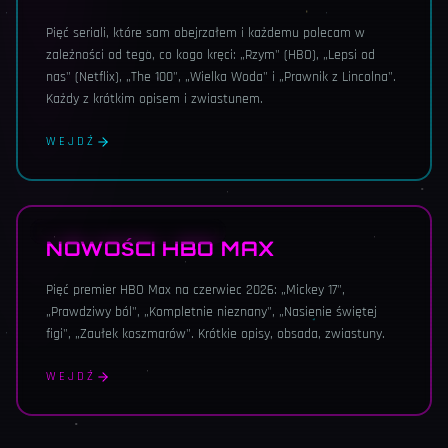
Pięć seriali, które sam obejrzałem i każdemu polecam w
zależności od tego, co kogo kręci: „Rzym" (HBO), „Lepsi od
nas" (Netflix), „The 100", „Wielka Woda" i „Prawnik z Lincolna".
Każdy z krótkim opisem i zwiastunem.
WEJDŹ
PREMIERY · CZERWIEC 2026
NOWOŚCI HBO MAX
Pięć premier HBO Max na czerwiec 2026: „Mickey 17",
„Prawdziwy ból", „Kompletnie nieznany", „Nasienie świętej
figi", „Zaułek koszmarów". Krótkie opisy, obsada, zwiastuny.
WEJDŹ