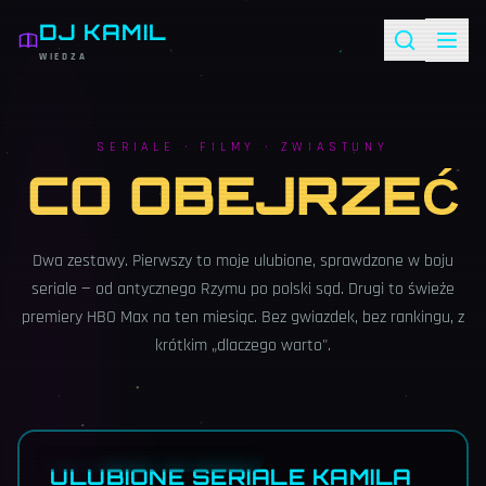
DJ KAMIL
WIEDZA
SERIALE · FILMY · ZWIASTUNY
CO OBEJRZEĆ
Dwa zestawy. Pierwszy to moje ulubione, sprawdzone w boju
seriale — od antycznego Rzymu po polski sąd. Drugi to świeże
premiery HBO Max na ten miesiąc. Bez gwiazdek, bez rankingu, z
krótkim „dlaczego warto".
PRYWATNA LISTA · 5 TYTUŁÓW
ULUBIONE SERIALE KAMILA