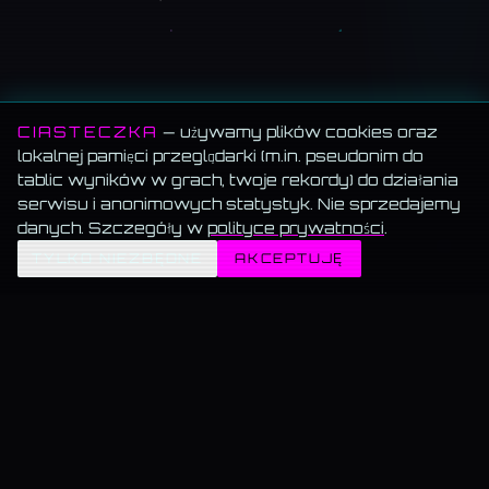
CIASTECZKA
— używamy plików cookies oraz
lokalnej pamięci przeglądarki (m.in. pseudonim do
tablic wyników w grach, twoje rekordy) do działania
serwisu i anonimowych statystyk. Nie sprzedajemy
danych. Szczegóły w
polityce prywatności
.
✦
TYLKO NIEZBĘDNE
AKCEPTUJĘ
MEMORANDUM SERWISU
Wszystko za darmo.
Muzyka, blog, Akademia, gry, generatory — bez paywalla, bez
reklam, bez konta.
Muzyka gra w tle.
Włącz utwór i przechodź swobodnie — odtwarzanie nie znika.
Dane trzymamy u siebie.
Bez sprzedaży, bez profilowania, bez wysyłki do
„partnerów".