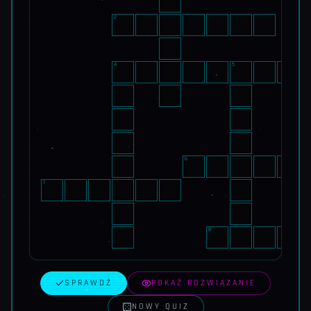
2
3
4
5
6
7
8
SPRAWDŹ
POKAŻ ROZWIĄZANIE
NOWY QUIZ