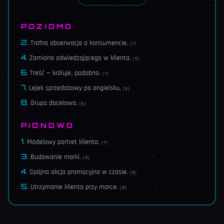
POZIOMO
2
.
Trafna obserwacja o konsumencie.
(
7
)
4
.
Zamiana odwiedzającego w klienta.
(
9
)
6
.
Treść — króluje, podobno.
(
7
)
7
.
Lejek sprzedażowy po angielsku.
(
6
)
8
.
Grupa docelowa.
(
6
)
PIONOWO
1
.
Modelowy portret klienta.
(
7
)
3
.
Budowanie marki.
(
8
)
4
.
Spójna akcja promocyjna w czasie.
(
8
)
5
.
Utrzymanie klienta przy marce.
(
8
)