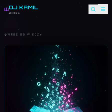
DJ KAMIL
WIEDZA
WRÓĆ DO WIEDZY