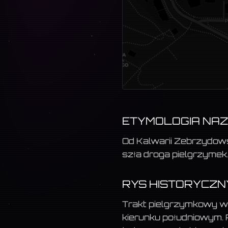
ETYMOLOGIA NA
Od Kalwarii Zebrzydows
szła droga pielgrzymek
RYS HISTORYCZN
Trakt pielgrzymkowy w 
kierunku południowym.