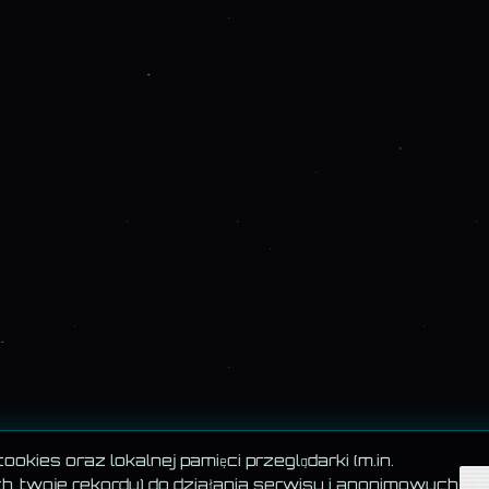
okies oraz lokalnej pamięci przeglądarki (m.in.
, twoje rekordy) do działania serwisu i anonimowych
T