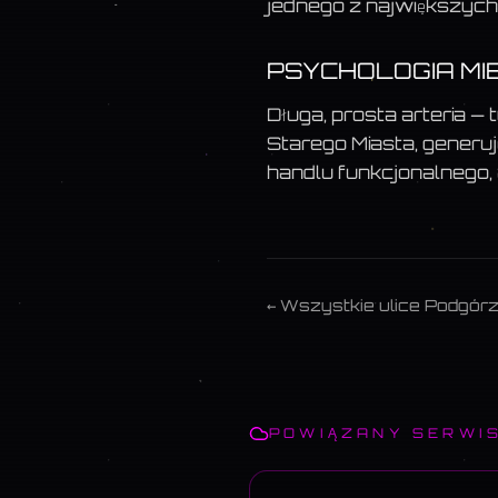
jednego z największych 
PSYCHOLOGIA MI
Długa, prosta arteria —
Starego Miasta, generuj
handlu funkcjonalnego, 
← Wszystkie ulice
Podgór
POWIĄZANY SERWI