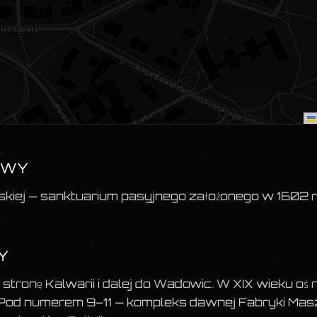
ZWY
kiej — sanktuarium pasyjnego założonego w 1602 ro
.
Y
stronę Kalwarii i dalej do Wadowic. W XIX wieku o
 Pod numerem 9–11 — kompleks dawnej Fabryki Masz