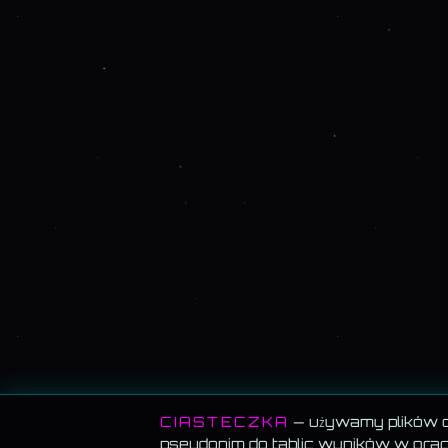
CIASTECZKA
— używamy plików co
pseudonim do tablic wyników w grach