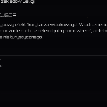
zakładów Galicji.
EJSCA
 typowy efekt 'korytarza widokowego'. W odróżnieniu
e uczucie ruchu z celem (going somewhere), a nie b
a nie turystycznego.
ze
S