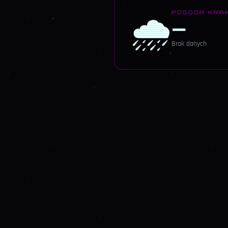
🌧️
POGODA KRA
—
Brak danych