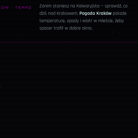
Zanim staniesz na
Kalwaryjska
— sprawdź, co
KÓW · TERAZ
dziś nad Krakowem.
Pogoda Kraków
pokaże
temperaturę, opady i wiatr w mieście, żeby
spacer trafił w dobre okno.