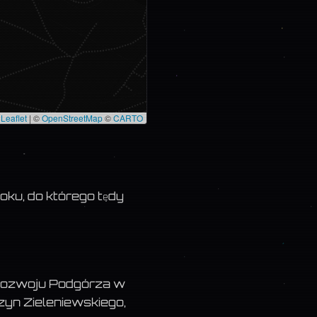
Leaflet
|
©
OpenStreetMap
©
CARTO
ku, do którego tędy
ś rozwoju Podgórza w
yn Zieleniewskiego,