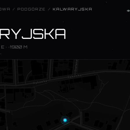
KOWA
/
PODGÓRZE
/
KALWARYJSKA
RYJSKA
° E
· ~1900 M