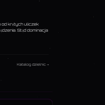
 od krętych uliczek
łądzenia. Stąd dominacja
Katalog dzielnic →