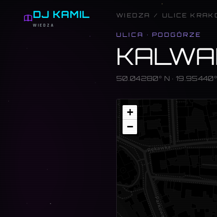
DJ KAMIL
WIEDZA
/
ULICE KRA
WIEDZA
ULICA
·
PODGÓRZE
KALWA
50.04280
° N ·
19.95440
Mapa
+
−