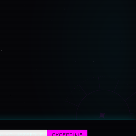
✦
YLKO NIEZBĘDNE
AKCEPTUJĘ