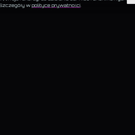
 Szczegóły w
polityce prywatności
.
 · AKADEMIA · TESTY
BLOG · KATEGORIE
ystkie teksty
—
Psychologia
chomagiczne · 6
—
Zdrowie
a · Biedronka vs Lidl
—
Kultura
· przegląd
—
Nauka
ng & UGC
—
Natura
—
Magia
—
Kraków
ojęć
—
Superfoods
· krzyżówki
—
Praca
owości Big Five
—
Muzyka
—
Technologia
—
SEO
—
Historia
—
AI i etyka
—
Prawo