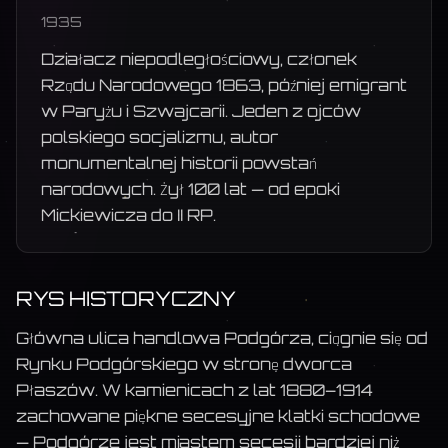
1935
Działacz niepodległościowy, członek
Rządu Narodowego 1863, później emigrant
w Paryżu i Szwajcarii. Jeden z ojców
polskiego socjalizmu, autor
monumentalnej historii powstań
narodowych. Żył 100 lat — od epoki
Mickiewicza do II RP.
RYS HISTORYCZNY
Główna ulica handlowa Podgórza, ciągnie się od
Rynku Podgórskiego w stronę dworca
Płaszów. W kamienicach z lat 1880–1914
zachowane piękne secesyjne klatki schodowe
— Podgórze jest miastem secesji bardziej niż