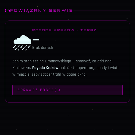
POWIĄZANY SERWIS
🌧️
POGODA KRAKÓW · TERAZ
—
Brak danych
Zanim staniesz na
Limanowskiego
— sprawdź, co dziś nad
Krakowem.
Pogoda Kraków
pokaże temperaturę, opady i wiatr
w mieście, żeby spacer trafił w dobre okno.
SPRAWDŹ POGODĘ