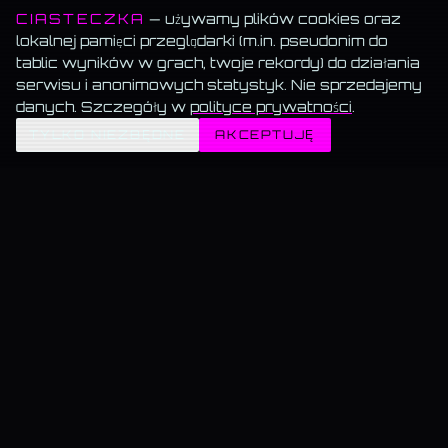
CIASTECZKA
— używamy plików cookies oraz
lokalnej pamięci przeglądarki (m.in. pseudonim do
tablic wyników w grach, twoje rekordy) do działania
serwisu i anonimowych statystyk. Nie sprzedajemy
danych. Szczegóły w
polityce prywatności
.
✦
TYLKO NIEZBĘDNE
AKCEPTUJĘ
MEMORANDUM SERWISU
Wszystko za darmo.
Muzyka, blog, Akademia, gry, generatory — bez paywalla, bez
reklam, bez konta.
Muzyka gra w tle.
Włącz utwór i przechodź swobodnie — odtwarzanie nie znika.
Dane trzymamy u siebie.
Bez sprzedaży, bez profilowania, bez wysyłki do
„partnerów".
KAMIL@WSKAZUJE.PL
BLOG · AKADEMIA · TESTY