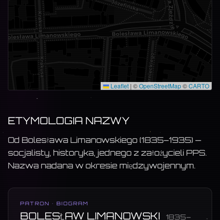
Leaflet
|
©
OpenStreetMap
©
CARTO
ETYMOLOGIA NAZWY
Od Bolesława Limanowskiego (1835–1935) —
socjalisty, historyka, jednego z założycieli PPS.
Nazwa nadana w okresie międzywojennym.
PATRON · BIOGRAM
BOLESŁAW LIMANOWSKI
1835–