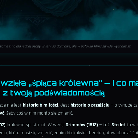
atne kino dla jednej osoby. Bilety są darmowe, ale w połowie filmu zwykle wychodzisz.
 wzięła „śpiąca królewna” — i co m
 z twoją podświadomością
zce nie jest
historią o miłości
. Jest
historią o przejściu
— o tym, że c
zyć
, żeby coś w nim mogło się zmienić.
97)
królewna śpi sto lat. W wersji
Grimmów (1812)
— też.
Sto lat
to w 
nia, które musi się zmienić, zanim ktokolwiek będzie gotów obudzić śpi