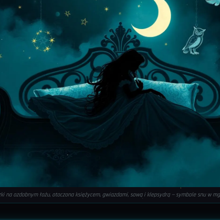
zki na ozdobnym łożu, otoczona księżycem, gwiazdami, sową i klepsydrą — symbole snu w mgl