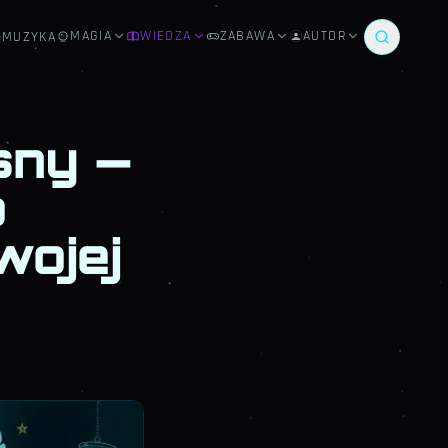
MAGIA
WIEDZA
ZABAWA
AUTOR
MUZYKA
sny —
o
wojej