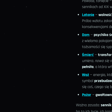
Powódź, tonięcie 
sennikach od XIX w
Latanie
—
wolność
Próba wzlotu zako
konsekwencjami dec
Dom
—
psychika ś
z wieloma pokojami
tożsamości się syp
Śmierć
—
transfo
umiera, nowa się r
pełniła
, a która wł
Wąż
— energia, któ
symbol
przebudze
się coś, czego się 
Pożar
—
gwałtown
Ważna zasada:
sennik
bo to ich życie, ich ko