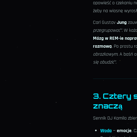
opowieść o czekaniu n
żeby na wiosnę wyrosł
Carl Gustav
Jung
zauw
przegrupować”
. W każ
Mózg w REM-ie naprawd
rozmową
. Po prostu r
obrazkowym
. A baśń 
się obudzić”
.
3. Cztery 
znaczą
Sennik DJ Kamila zbie
Woda
—
emocje
. 