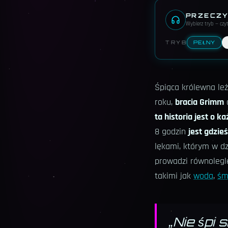
PRZECZY
Wybierz tryb — cz
TRYB
PEŁNY
Śpiąca królewna leż
roku,
bracia Grimm
d
ta historia jest o k
8 godzin
jest gdzieś
lękami, którym w dz
prowadzi równolegl
takimi jak
woda
,
śm
„
Nie śpi 