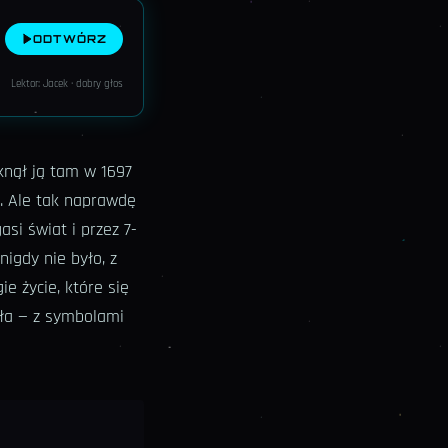
ODTWÓRZ
Lektor: Jacek · dobry głos
nął ją tam w 1697
n. Ale tak naprawdę
asi świat i przez 7-
nigdy nie było, z
ie życie, które się
sała — z symbolami