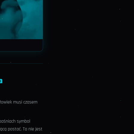
a
złowiek musi czasem
baśniach symbol
ącą postać. To nie jest