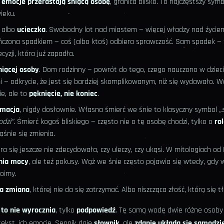
—
emocje przerastają śniącą osobę
, granica blisko. To najczęstszy sym
ieku.
albo
ucieczka
. Swobodny lot nad miastem — więcej władzy nad życiem,
ńczona spadkiem — coś (albo ktoś) odbiera sprawczość. Sam spadek — 
yzji, która już zapadła.
niącej osoby
. Dom rodzinny — powrót do tego, czego nauczono w dziec
 — odkrycie, że jest się bardziej skomplikowanym, niż się wydawało. W
ie, ale to
pęknięcie, nie koniec
.
rmacja
, nigdy dosłownie. Własna śmierć we śnie to klasyczny symbol
„
odzi”
. Śmierć kogoś bliskiego — często nie o tę osobę chodzi, tylko o
ro
aśnie się zmienia.
ra się jeszcze nie zdecydowała, czy uleczy, czy ukąsi. W mitologiach od
nia mocy
, ale też pokusy. Wąż we śnie często pojawia się wtedy, gdy w
boimy.
a zmiana
, której nie da się zatrzymać. Albo niszcząca złość, którą się t
 to nie wyrocznia
, tylko
podpowiedź
. Tę samą wodę dwie różne osoby 
ntekst, ich emocje. Sennik daje
słownik
, ale
zdanie układa się samodzie