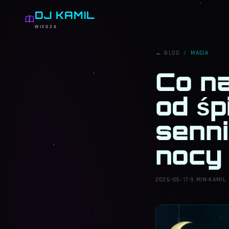
DJ KAMIL
WIEDZA
← BLOG
/
MAGIA
Co n
od śp
senni
nocy
2026-06-17
·
9 MIN
·
KAMIL