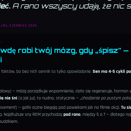
eć.
A rano wszyscy udają, że nic si
YJNA, CZERWIEC 2026
awdę robi twój mózg, gdy „śpisz” —
i
 faktów, bo bez nich sennik to tylko opowiadanie.
Sen ma 4-5 cykli po
lowy) — mózg porządkuje wspomnienia, ciało się regeneruje, hormon 
ię nie śni
(a jak już, to nudno, statycznie —
„chodzenie po pustym poko
Movement
) — gałki oczne biegają pod powiekami jak na filmie akcji.
Tu si
łą. Najdłuższe sny REM przychodzą
pod rano
, między 5 a 7 — dlatego na
budzikiem.