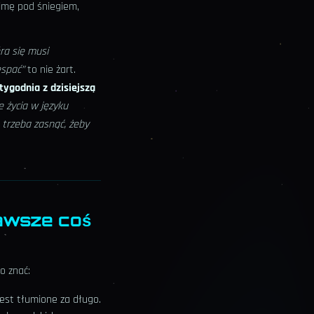
zimę pod śniegiem,
ra się musi
espać”
to nie żart.
ygodnia z dzisiejszą
e życia w języku
 trzeba zasnąć, żeby
zawsze coś
to znać:
est tłumione za długo.