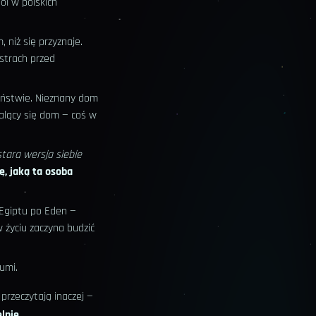
bol w polskich
 niż się przyznaje.
strach przed
iństwie. Nieznany dom
alący się dom — coś w
stara wersja siebie
lę, jaką ta osoba
 Egiptu po Eden —
 życiu zaczyna budzić
łumi.
przeczytają inaczej —
lnie
.