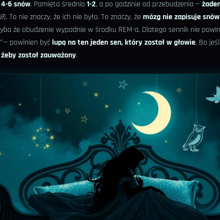
a
4-6 snów
. Pamięta średnio
1-2
, a po godzinie od przebudzenia —
żade
18
). To nie znaczy, że ich nie było. To znaczy, że
mózg nie zapisuje snów
yba że obudzenie wypadnie w środku REM-a. Dlatego sennik nie powin
”
— powinien być
lupą na ten jeden sen, który został w głowie
. Bo jeś
, żeby został zauważony
.