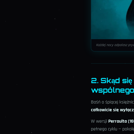
Każdej nocy odpalasz pryw
2. Skąd się
wspólnego
Baśń o śpiącej księżnic
całkowicie się wyłąc
W wersji
Perraulta (16
pełnego cyklu — pokole