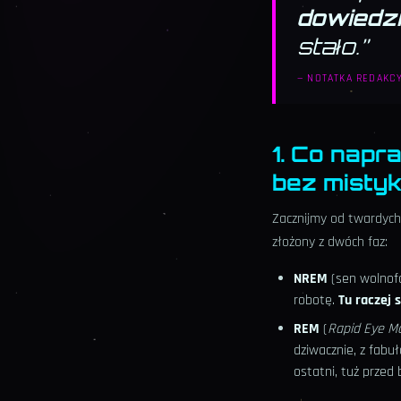
dowiedzi
stało.
”
—
NOTATKA REDAKC
1. Co napr
bez mistyk
Zacznijmy od twardych
złożony z dwóch faz:
NREM
(sen wolnofa
robotę.
Tu raczej s
REM
(
Rapid Eye 
dziwacznie, z fabu
ostatni, tuż przed 