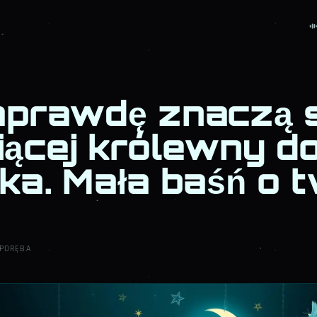
aprawdę znaczą 
iącej królewny d
ka. Mała baśń o t
 PORĘBA