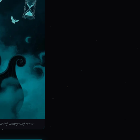
istej, indygowej aurze