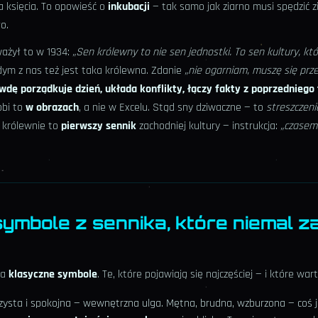
a księcia. To opowieść o
inkubacji
— tak samo jak ziarno musi spędzić 
o.
ażył to w 1934:
„Sen królewny to nie sen jednostki. To sen kultury, któ
dym z nas też jest taka królewna. Zdanie
„nie ogarniam, muszę się prz
ę porządkuje dzień, układa konflikty, łączy fakty z poprzedniego t
obi to
w obrazach
, a nie w Excelu. Stąd sny dziwaczne — to
streszczeni
o królewnie to
pierwszy sennik
zachodniej kultury — instrukcja:
„czasem
symbole z sennika, które niemal 
ra
klasyczne symbole
. Te, które pojawiają się najczęściej — i które war
Czysta i spokojna — wewnętrzna ulga. Mętna, brudna, wzburzona — coś j