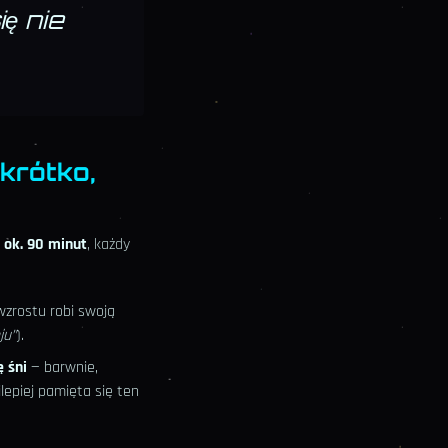
ę nie
 krótko,
 ok. 90 minut
, każdy
wzrostu robi swoją
ju”
).
ę śni
— barwnie,
jlepiej pamięta się ten