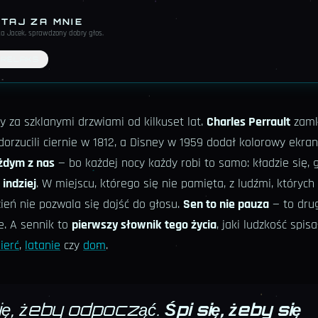
TAJ ZA MNIE
yta Jacek, sprawdzony dobry głos
.
RELAKS
y za szklanymi drzwiami od kilkuset lat.
Charles Perrault
zamk
orzucili ciernie w 1812, a Disney w 1959 dodał kolorowy ekra
ażdym z nas
— bo każdej nocy każdy robi to samo: kładzie się, g
 indziej
. W miejscu, którego się nie pamięta, z ludźmi, których 
ień nie pozwala się dojść do głosu.
Sen to nie pauza
— to drug
e. A sennik to
pierwszy słownik tego życia
, jaki ludzkość spi
ierć
,
latanie
czy
dom
.
się, żeby odpocząć.
Śpi się, żeby się