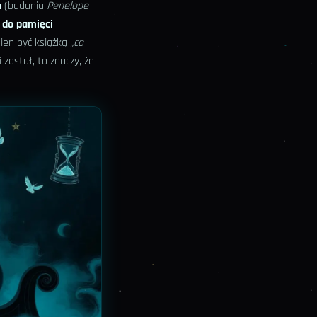
n
(badania
Penelope
 do pamięci
ien być książką
„co
li został, to znaczy, że