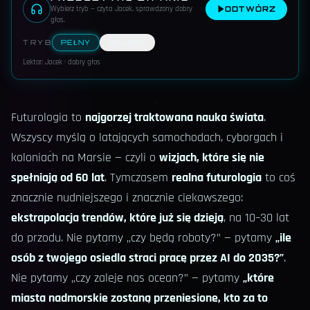
Wybierz tryb — czyta Jacek, sprawdzony dobry
ODTWÓRZ
głos
.
TRYB
PEŁNY
RELAKS
Lektor: Jacek · dobry głos
Futurologia to
najgorzej traktowana nauka świata
.
Wszyscy myślą o latających samochodach, cyborgach i
koloniach na Marsie — czyli o
wizjach, które się nie
spełniają od 60 lat
. Tymczasem
realna futurologia
to coś
znacznie nudniejszego i znacznie ciekawszego:
ekstrapolacja trendów, które już się dzieją
, na 10–30 lat
do przodu. Nie pytamy „czy będą roboty?” — pytamy
„ile
osób z twojego osiedla straci pracę przez AI do 2035?”
.
Nie pytamy „czy zaleje nas ocean?” — pytamy
„które
miasta nadmorskie zostaną przeniesione, kto za to