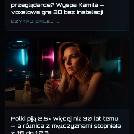
przeglądarce? Wyspa Kamila —
voxelowa gra 3D bez instalacji
CZYTAJ DALEJ →
KULTURA
Polki piją 2,5× więcej niż 30 lat temu
— a różnica z mężczyznami stopniała
z 1:6 do 1:2,3