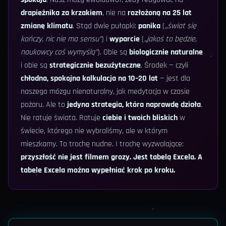
drapieżnika za krzakiem
, nie na
rozłożoną na 25 lat
zmianę klimatu
. Stąd dwie pułapki:
panika
(
„świat się
kończy, nic nie ma sensu”
) i
wyparcie
(
„jakoś to będzie,
naukowcy coś wymyślą”
). Obie są
biologicznie naturalne
i obie są
strategicznie bezużyteczne
. Środek — czyli
chłodna, spokojna kalkulacja na 10–20 lat
— jest dla
naszego mózgu nienaturalny, jak medytacja w czasie
pożaru. Ale to
jedyna strategia, która naprawdę działa
.
Nie ratuje świata. Ratuje
ciebie i twoich bliskich
w
świecie, którego nie wybraliśmy, ale w którym
mieszkamy. To trochę nudne. I trochę wyzwalające:
przyszłość nie jest filmem grozy. Jest tabelą Excela. A
tabele Excela można wypełniać krok po kroku.