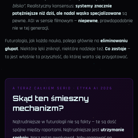
blisko”
. Realistyczny konsensus:
systemy znacznie
potężniejsze niż dziś, ale nadal wąsko specjalizowane
są
pewne. AGI w sensie filmowym —
niepewne
, prawdopodobnie
nie w tej generacji.
Futurologia, jak każda nauka, polega głównie na
eliminowaniu
głupot
. Niektóre lęki zniknął, niektóre nadzieje też.
Co zostaje
—
to jest właśnie ta przyszłość, do której warto się przygotować.
A TERAZ CAŁKIEM SERIO · ETYKA AI 2026
Skąd ten śmieszny
mechanizm?
Najtrudniejsze w futurologii nie są fakty — te są dość
spójne między raportami. Najtrudniejsze jest
utrzymanie
spokoju
. Nasz mózg ewoluował, żeby reagować na