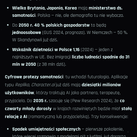
Wielka Brytania, Japonia, Korea
mają
ministerstwa ds.
samotności
. Polska — nie, ale demografia tu nie wybacza.
Do
2050 r. 40 % polskich gospodarstw
to będą
jednoosobowe
(GUS 2024, prognoza). W Niemczech — 50 %.
W Skandynawii już dziś.
Wskaźnik dzietności w Polsce 1,16
(2024) — jeden z
najniższych w UE. Bez imigracji
liczba ludności spadnie do 31
mln w 2050
(z 38 mln dziś).
Cyfrowe protezy samotności
: tu wchodzi futurologia. Aplikacje
typu
Replika
,
Character.ai
już dziś mają
dziesiątki milionów
użytkowników
, którzy traktują AI jako partnera, terapeutę,
przyjaciela. Do
2035 r.
szacuje się (Pew Research 2024), że
co
czwarty młody dorosły
w krajach rozwiniętych będzie miał
stałą
relację z AI
(romantyczną lub przyjacielską). Trzy konsekwencje:
Spadek umiejętności społecznych
— pierwsze pokolenie,
które więcej rozmawia z modelami niż z ludźmi, już dorasta.