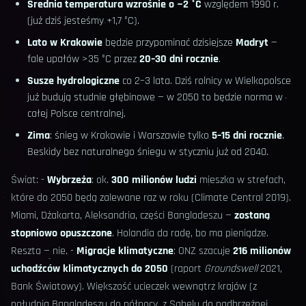
Średnia temperatura wzrośnie o ~2 °C
względem 1990 r.
(już dziś jesteśmy +1,7 °C).
Lato w Krakowie
będzie przypominać dzisiejsze
Madryt
—
fale upałów >35 °C przez
20–30 dni rocznie
.
Susze hydrologiczne
co 2–3 lata. Dziś rolnicy w Wielkopolsce
już budują studnie głębinowe — w 2050 to będzie norma w
całej Polsce centralnej.
Zima
: śnieg w Krakowie i Warszawie tylko
5–15 dni rocznie
.
Beskidy bez naturalnego śniegu w styczniu już od 2040.
Świat: -
Wybrzeża
: ok.
300 milionów ludzi
mieszka w strefach,
które do 2050 będą zalewane raz w roku (Climate Central 2019).
Miami, Dżakarta, Aleksandria, części Bangladeszu —
zostaną
stopniowo opuszczone
. Holandia da radę, bo ma pieniądze.
Reszta — nie. -
Migracje klimatyczne
: ONZ szacuje
216 milionów
uchodźców klimatycznych do 2050
(raport
Groundswell
2021,
Bank Światowy). Większość ucieczek wewnątrz krajów (z
południa Bangladeszu do północy, z Sahelu do nadbrzeżnej