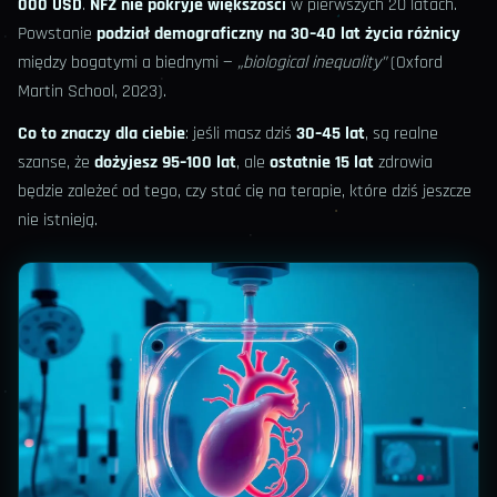
000 USD
.
NFZ nie pokryje większości
w pierwszych 20 latach.
Powstanie
podział demograficzny na 30–40 lat życia różnicy
między bogatymi a biednymi —
„biological inequality”
(Oxford
Martin School, 2023).
Co to znaczy dla ciebie
: jeśli masz dziś
30–45 lat
, są realne
szanse, że
dożyjesz 95–100 lat
, ale
ostatnie 15 lat
zdrowia
będzie zależeć od tego, czy stać cię na terapie, które dziś jeszcze
nie istnieją.