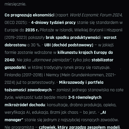
miesięcznie.
Co prognozują ekonomiści
(raport
World Economic Forum 2024
,
OECD 2025): -
4-dniowy tydzień pracy
stanie się standardem w
Europie do
2035 r.
Pilotaże w Islandii, Wielkiej Brytanii i Hiszpanii
(2019–2023) pokazały
brak spadku produktywności
i
wzrost
dobrostanu
o 30 %. -
UBI (dochód podstawowy)
— w jakiejś
formie zostanie wdrożone w
kilkunastu krajach Europy do
2040
. Nie jako
„darmowe pieniądze”
, tylko jako
stabilizator
gospodarki
, w której tradycyjny rynek pracy się rozsypuje.
Finlandia (2017–2018) i Niemcy (Mein Grundeinkommen, 2021–
2024) już to przetestowały. -
Mikrozawody i portfela
tożsamości zawodowych
— zamiast jednego stanowiska na całe
życie, większość ludzi będzie miała
3–5 równoległych
mikroźródeł dochodu
: konsultacje, drobna produkcja, opieka,
weryfikacja AI, edukacja. Brzmi jak chaos — bo jest. -
„AI
manager”
stanie się jednym z najszybciej rosnących zawodów.
Nie programista —
człowiek, który zarządza zespołem modeli
,