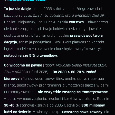
To już się dzieje
, ale do 2035 r. dotrze do każdego zawodu i
każdego sprzętu. Dziś AI to
aplikacja, którą włączasz
(ChatGPT,
Copilot, Midjourney). Za 10 lat AI będzie
warstwą
— niewidoczną,
ale konieczną, jak prąd. Twoja lodówka będzie negocjować z
dostawcą energii. Twój smartfon będzie
przewidywać twoje
decyzje
, zanim je podejmiesz. Twój lekarz pierwszego kontaktu
będzie modelem — a człowiek-lekarz będzie weryfikował tylko
najtrudniejsze 5 % przypadków
.
Co wiadomo na pewno
(raport
McKinsey Global Institute
2024,
State of AI
Stanford 2025): -
Do 2030 r. 60–70 % zadań
biurowych
(księgowość, copywriting, analiza danych, obsługa
klienta, podstawowy programming, tłumaczenia) będzie w pełni
automatyzowalna. -
Nie wszystkie zostaną zautomatyzowane
— bo to wymaga zaufania, regulacji i kosztów wdrożenia. Realnie
30–40 %
stanowisk zniknie do 2035 r. (czyli ok.
800 milionów
ludzi na świecie
, McKinsey 2023). -
Powstaną nowe zawody
, ale