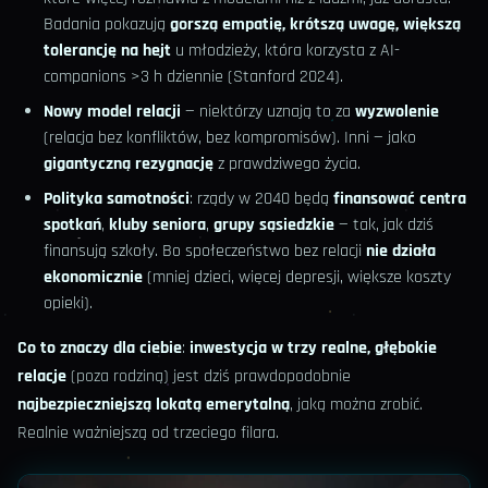
Badania pokazują
gorszą empatię, krótszą uwagę, większą
tolerancję na hejt
u młodzieży, która korzysta z AI-
companions >3 h dziennie (Stanford 2024).
Nowy model relacji
— niektórzy uznają to za
wyzwolenie
(relacja bez konfliktów, bez kompromisów). Inni — jako
gigantyczną rezygnację
z prawdziwego życia.
Polityka samotności
: rządy w 2040 będą
finansować centra
spotkań
,
kluby seniora
,
grupy sąsiedzkie
— tak, jak dziś
finansują szkoły. Bo społeczeństwo bez relacji
nie działa
ekonomicznie
(mniej dzieci, więcej depresji, większe koszty
opieki).
Co to znaczy dla ciebie
:
inwestycja w trzy realne, głębokie
relacje
(poza rodziną) jest dziś prawdopodobnie
najbezpieczniejszą lokatą emerytalną
, jaką można zrobić.
Realnie ważniejszą od trzeciego filara.