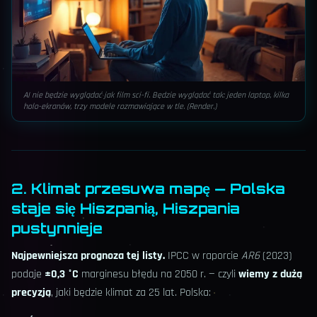
AI nie będzie wyglądać jak film sci-fi. Będzie wyglądać tak: jeden laptop, kilka
holo-ekranów, trzy modele rozmawiające w tle. (Render.)
2. Klimat przesuwa mapę — Polska
staje się Hiszpanią, Hiszpania
pustynnieje
Najpewniejsza prognoza tej listy.
IPCC w raporcie
AR6
(2023)
podaje
±0,3 °C
marginesu błędu na 2050 r. — czyli
wiemy z dużą
precyzją
, jaki będzie klimat za 25 lat. Polska: