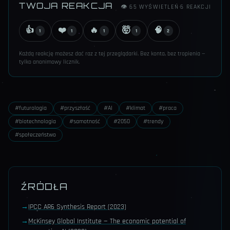
TWOJA REAKCJA
👁
65
WYŚWIETLEŃ
·
6
REAKCJI
👍
❤️
🔥
🤯
🧠
1
1
1
1
2
Każdą reakcję możesz dać raz z tej przeglądarki. Bez konta, bez tropienia —
tylko anonimowy licznik.
#
futurologia
#
przyszłość
#
AI
#
klimat
#
praca
#
biotechnologia
#
samotność
#
2050
#
trendy
#
społeczeństwo
ŹRÓDŁA
→
IPCC AR6 Synthesis Report (2023)
→
McKinsey Global Institute — The economic potential of