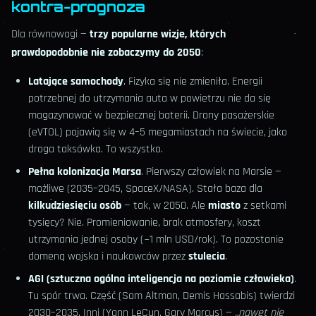
kontra-prognoza
Dla równowagi —
trzy popularne wizje, których
prawdopodobnie nie zobaczymy do 2050
:
Latające samochody
. Fizyka się nie zmieniła. Energii
potrzebnej do utrzymania auta w powietrzu nie da się
magazynować w bezpiecznej baterii. Drony pasażerskie
(eVTOL) pojawią się w 4–5 megamiastach na świecie, jako
droga taksówka. To wszystko.
Pełna kolonizacja Marsa
. Pierwszy człowiek na Marsie —
możliwe (2035–2045, SpaceX/NASA). Stała baza dla
kilkudziesięciu osób
— tak, w 2050. Ale
miasto
z setkami
tysięcy? Nie. Promieniowanie, brak atmosfery, koszt
utrzymania jednej osoby (~1 mln USD/rok). To pozostanie
domeną wojska i naukowców przez
stulecia
.
AGI (sztuczna ogólna inteligencja na poziomie człowieka)
.
Tu spór trwa. Część (Sam Altman, Demis Hassabis) twierdzi
2030–2035. Inni (Yann LeCun, Gary Marcus) —
„nawet nie