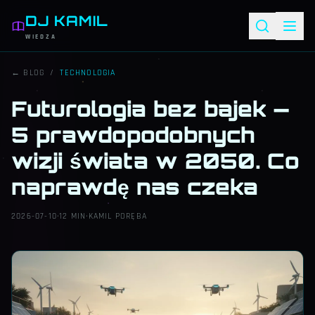
DJ KAMIL
WIEDZA
← BLOG
/
TECHNOLOGIA
Futurologia bez bajek —
5 prawdopodobnych
wizji świata w 2050. Co
naprawdę nas czeka
2026-07-10
·
12 MIN
·
KAMIL PORĘBA