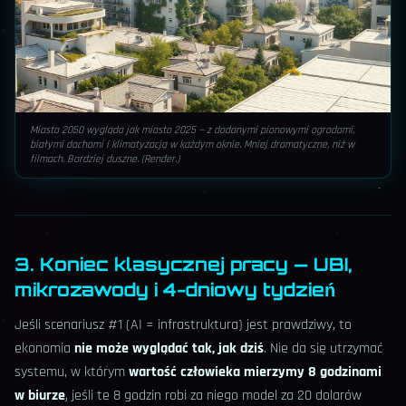
Miasto 2050 wygląda jak miasto 2025 — z dodanymi pionowymi ogrodami,
białymi dachami i klimatyzacją w każdym oknie. Mniej dramatyczne, niż w
filmach. Bardziej duszne. (Render.)
3. Koniec klasycznej pracy — UBI,
mikrozawody i 4-dniowy tydzień
Jeśli scenariusz #1 (AI = infrastruktura) jest prawdziwy, to
ekonomia
nie może wyglądać tak, jak dziś
. Nie da się utrzymać
systemu, w którym
wartość człowieka mierzymy 8 godzinami
w biurze
, jeśli te 8 godzin robi za niego model za 20 dolarów