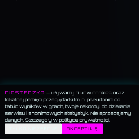
CIASTECZKA
— używamy plików cookies oraz
lokalnej pamięci przeglądarki (m.in. pseudonim do
tablic wyników w grach, twoje rekordy) do działania
serwisu i anonimowych statystyk. Nie sprzedajemy
danych. Szczegóły w
polityce prywatności
.
✦
TYLKO NIEZBĘDNE
AKCEPTUJĘ