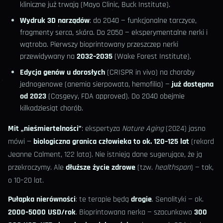
kliniczne już trwają (Mayo Clinic, Buck Institute).
Wydruk 3D narządów
: do 2040 — funkcjonalne tarczyce,
fragmenty serca, skóra. Do 2050 — eksperymentalne nerki i
wątroba. Pierwszy bioprintowany przeszczep nerki
przewidywany na
2032–2035
(Wake Forest Institute).
Edycja genów u dorosłych
(CRISPR in vivo) na choroby
jednogenowe (anemia sierpowata, hemofilia) —
już dostępna
od 2023
(Casgevy, FDA approved). Do 2040 obejmie
kilkadziesiąt chorób.
Mit „nieśmiertelności”
: ekspertyza
Nature Aging
(2024) jasno
mówi —
biologiczna granica człowieka to ok. 120–125 lat
(rekord
Jeanne Calment, 122 lata). Nie istnieją dane sugerujące, że ją
przekroczymy. Ale
dłuższe życie zdrowe
(tzw.
healthspan
) — tak,
o 10–20 lat.
Pułapka nierówności
: te terapie będą
drogie
. Senolityki — ok.
2000–5000 USD/rok
. Bioprintowana nerka — szacunkowo
300