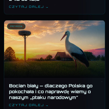
CZYTAJ DALEJ →
PRZYRODA
Bocian biały — dlaczego Polska go
pokochała i co naprawdę wiemy o
naszym „ptaku narodowym”
CZYTAJ DALEJ →