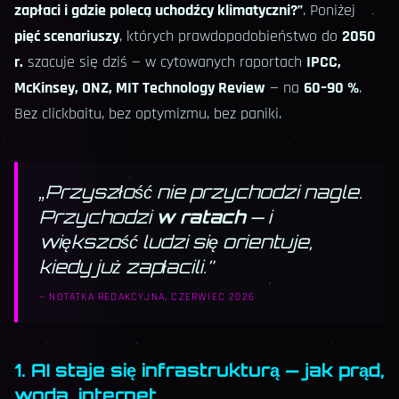
zapłaci i gdzie polecą uchodźcy klimatyczni?”
. Poniżej
pięć scenariuszy
, których prawdopodobieństwo do
2050
r.
szacuje się dziś — w cytowanych raportach
IPCC,
McKinsey, ONZ, MIT Technology Review
— na
60–90 %
.
Bez clickbaitu, bez optymizmu, bez paniki.
„
Przyszłość nie przychodzi nagle.
Przychodzi
w ratach
— i
większość ludzi się orientuje,
kiedy już zapłacili.
”
—
NOTATKA REDAKCYJNA, CZERWIEC 2026
1. AI staje się infrastrukturą — jak prąd,
woda, internet