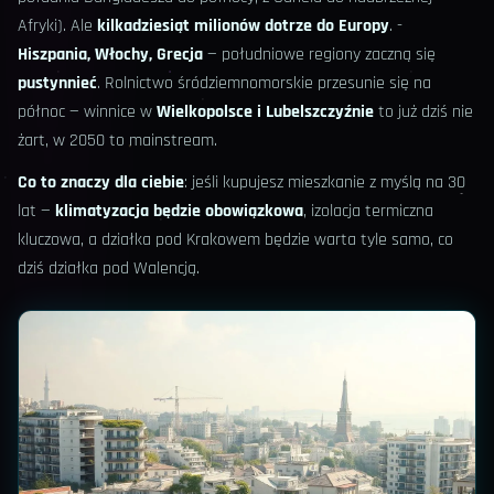
Afryki). Ale
kilkadziesiąt milionów dotrze do Europy
. -
Hiszpania, Włochy, Grecja
— południowe regiony zaczną się
pustynnieć
. Rolnictwo śródziemnomorskie przesunie się na
północ — winnice w
Wielkopolsce i Lubelszczyźnie
to już dziś nie
żart, w 2050 to mainstream.
Co to znaczy dla ciebie
: jeśli kupujesz mieszkanie z myślą na 30
lat —
klimatyzacja będzie obowiązkowa
, izolacja termiczna
kluczowa, a działka pod Krakowem będzie warta tyle samo, co
dziś działka pod Walencją.