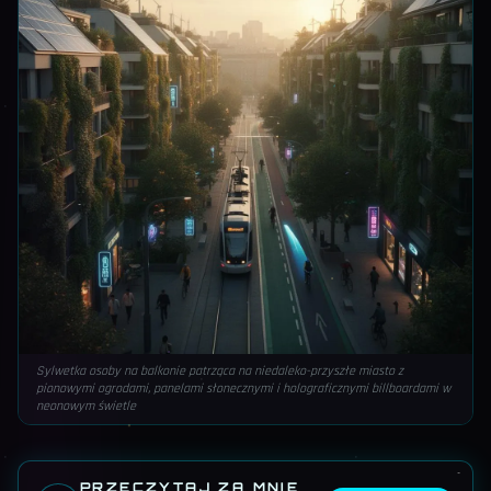
Sylwetka osoby na balkonie patrząca na niedaleko-przyszłe miasto z
pionowymi ogrodami, panelami słonecznymi i holograficznymi billboardami w
neonowym świetle
PRZECZYTAJ ZA MNIE