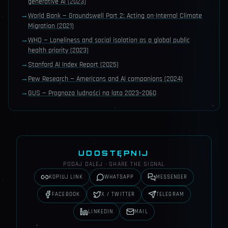
generative AI (2023)
→
World Bank — Groundswell Part 2: Acting on Internal Climate
Migration (2021)
→
WHO — Loneliness and social isolation as a global public
health priority (2023)
→
Stanford AI Index Report (2025)
→
Pew Research — Americans and AI companions (2024)
→
GUS — Prognoza ludności na lata 2023–2060
UDOSTĘPNIJ
PODAJ DALEJ · SHARE THE SIGNAL
KOPIUJ LINK
WHATSAPP
MESSENGER
FACEBOOK
X / TWITTER
TELEGRAM
LINKEDIN
MAIL