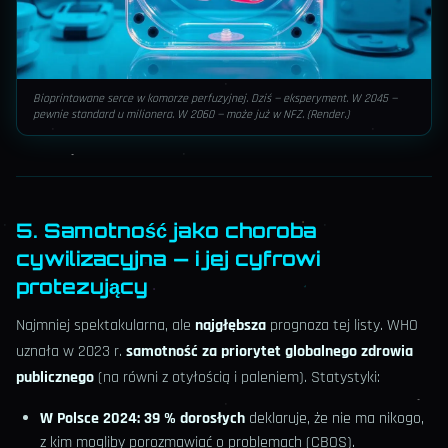
Bioprintowane serce w komorze perfuzyjnej. Dziś — eksperyment. W 2045 —
pewnie standard u milionera. W 2060 — może już w NFZ. (Render.)
5. Samotność jako choroba
cywilizacyjna — i jej cyfrowi
protezujący
Najmniej spektakularna, ale
najgłębsza
prognoza tej listy. WHO
uznała w 2023 r.
samotność za priorytet globalnego zdrowia
publicznego
(na równi z otyłością i paleniem). Statystyki:
W Polsce 2024: 39 % dorosłych
deklaruje, że nie ma nikogo,
z kim mogliby porozmawiać o problemach (CBOS).