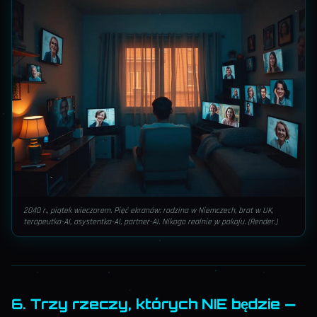
2040 r., piątek wieczorem. Pięć ekranów: rodzina w Niemczech, brat w UK,
terapeutka-AI, asystentka-AI, partner-AI. Nikogo realnie w pokoju. (Render.)
6. Trzy rzeczy, których NIE będzie —