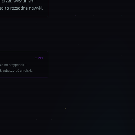
e przed wysłaniem i
 są to rozsądne nawyki.
EZO
rze na przypadek —
, zobaczyłeś anielski