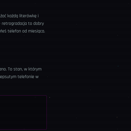
żać każdą literówkę i
 retrogradacja to dobry
łeś telefon od miesiąca.
ano. To stan, w którym
 zepsutym telefonie w