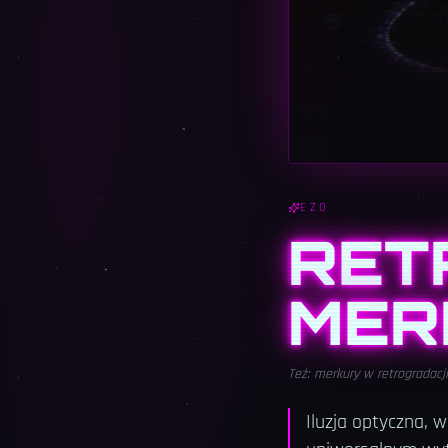
EZO
RET
MER
Też:
merkury w retrogradacji
Iluzja optyczna, w