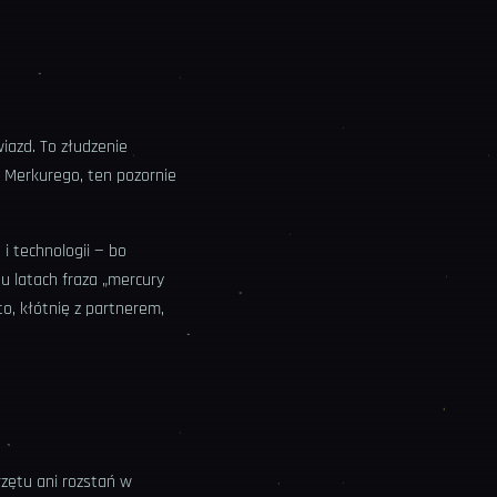
iazd. To złudzenie
" Merkurego, ten pozornie
i technologii — bo
u latach fraza „mercury
o, kłótnię z partnerem,
rzętu ani rozstań w