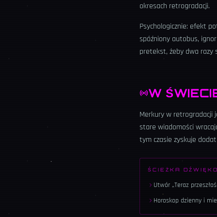
okresach retrogradacji.
Psychologicznie: efekt po
spóźniony autobus, ignor
pretekst, żeby dwa razy 
W ŚWIECI
Merkury w retrogradacji 
stare wiadomości wracają
tym czasie zyskuje doda
ŚCIEŻKA DŹWIĘK
Utwór „Teraz przeszłoś
Horoskop dzienny i mie