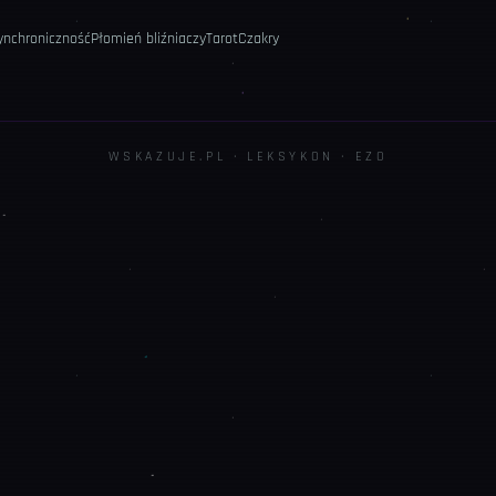
ynchroniczność
Płomień bliźniaczy
Tarot
Czakry
WSKAZUJE.PL · LEKSYKON ·
EZO