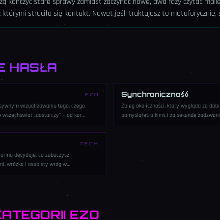
adzą kończyć stare sprawy zamiast zaczynać nowe, dwa razy czytać mail
 którymi straciło się kontakt. Nawet jeśli traktujesz to metaforycznie,
E HASŁA
Synchroniczność
EZO
nsywnym wizualizowaniu tego, czego
Zbieg okoliczności, który wygląda za dob
e wszechświat „dostarczy" — od kart
pomyślałeś o kimś i za sekundę zadzwonił
 55 razy dziennie.
numer 11:11.
TECH
forma decyduje, co zobaczysz
ni, wróżka i osobisty wróg w
KATEGORII
EZO