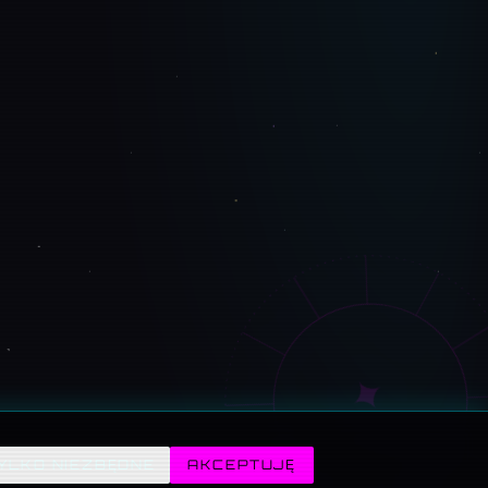
✦
YLKO NIEZBĘDNE
AKCEPTUJĘ