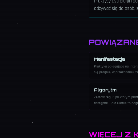
Praktycy astrologii r
odzywać się do osób, z
POWIĄZAN
Manifestacja
Praktyka polegająca na inte
się pragnie, w przekonaniu, ż
wizji po zapisywanie życzenia
Algorytm
Zestaw reguł, po którym plat
następne — dla Ciebie to bogi
jednym.
WIĘCEJ Z 