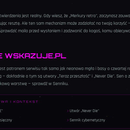
twierdzenia jest realny. Gdy wiesz, że „Merkury retro", zaczynasz zauwa
ując resztę. Ale ten sam mechanizm może zadziałać na twoją korzyść —
sprawdzić maila przed wysłaniem i zadzwonić do kogoś, komu obiecywa
E WSKAZUJE.PL
jest patronem serwisu tak samo jak neonowa mgła i basy o czwartej r
 — dokładnie o tym są utwory „Teraz przeszłość" i „Never Die". Sen o
tkową warstwę — sprawdź w Senniku.
OWA I KONTEKST:
ć"
Utwór „Never Die"
sięczny
Sennik cybernetyczny