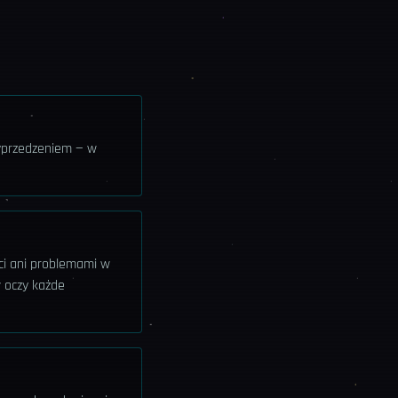
wyprzedzeniem — w
ci ani problemami w
w oczy każde