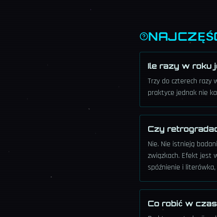
NAJCZĘŚ
Ile razy w roku
Trzy do czterech razy 
praktyce jednak nie k
Czy retrogradac
Nie. Nie istnieją bad
związkach. Efekt jest 
spóźnienie i literówka
Co robić w czas