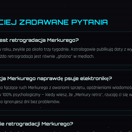
CIEJ ZADAWANE PYTANIA
 jest retrogradacja Merkurego?
w roku, zwykle po około trzy tygodnie. Astrologowie publikują daty z 
ażda retrogradacja jest równie „głośna" w mediach.
ja Merkurego naprawdę psuje elektronikę?
ania łączące ruch Merkurego z awariami sprzętu, opóźnieniami wiadomoś
w 100% psychologiczny — kiedy wiesz, że „Merkury retro", rzucają ci się 
, a ignorujesz dni bez problemów.
ie retrogradacji Merkurego?