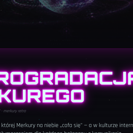
ROGRADACJ
KUREGO
 · merkury retro
 której Merkury na niebie „cofa się" — a w kulturze inter