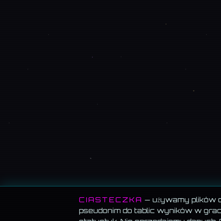
CIASTECZKA
— używamy plików co
pseudonim do tablic wyników w grach