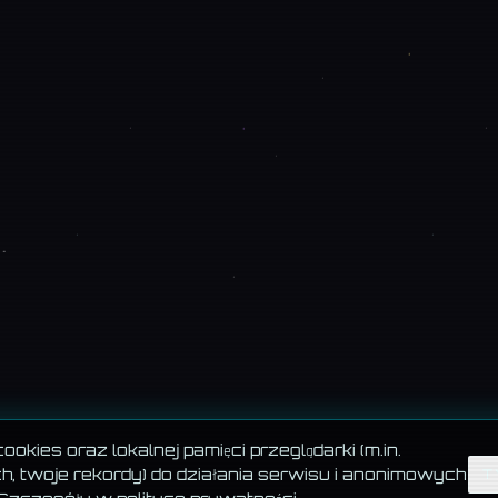
okies oraz lokalnej pamięci przeglądarki (m.in.
, twoje rekordy) do działania serwisu i anonimowych
T