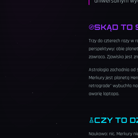
uniwersalnym wyt
SKĄD TO 
Trzy do czterech razy w 
perspektywy: obie planet
zawraca. Zjawisko jest z
Astrologia zachodnia od ś
Merkury jest planetą Her
retrograde" wybuchła na 
awarię laptopa.
CZY TO D
Naukowo: nic. Merkury ni