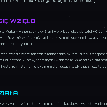
łumaczeniem dla każdego bałaganu z komunikacją.
SIĘ WZIĘŁO
roku Merkury — z perspektywy Ziemi — wygląda jakby się cofał wśród gw
y krążą wokół Słońca z różnymi prędkościami i gdy Ziemia „wyprzedza
nane od starożytności.
redniowiecza wiąże ten czas z zakłóceniami w komunikacji, transporcie 
mesa, patrona kupców, podróżnych i wiadomości. W ostatnich piętnast
Twitterze i Instagramie jako mem tłumaczący każdy chaos: rozbite aut
ZIAŁA
e wpływa na twój router. Nie ma badań pokazujących wzrost awarii sp