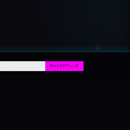
✦
YLKO NIEZBĘDNE
AKCEPTUJĘ
→
ZABAWA →
AUTOR →
nik,
Mini-gry retro i Fabryka
Kamil Poręba — kto stoi za
testy
frajdy z generatorami.
serwisem i jak się
na
skontaktować.
Lidl).