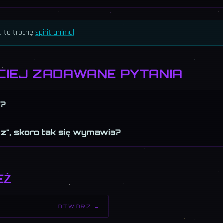
ja to trochę
spirit animal
.
CIEJ ZADAWANE PYTANIA
d?
„z", skoro tak się wymawia?
EŻ
OTWÓRZ →