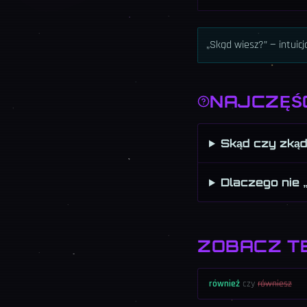
„Skąd wiesz?” — intuic
NAJCZĘŚ
Skąd czy zką
Dlaczego nie 
ZOBACZ T
również
czy
równiesz