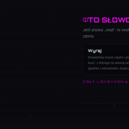
TO SŁOW
Jeśli piszesz „skąd”, to zw
zdania.
Wyraj
Słowiańska kraina ciepła i p
dusz", z którego na wiosnę wra
zgodnie z wierzeniem, dusze 
CAŁY LEKSYKON