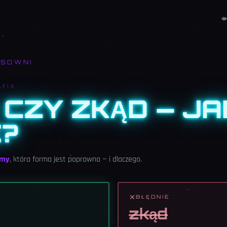
ISOWNI
AFIA
CZY ZKĄD — JAK
E?
emy
, która forma jest poprawna — i dlaczego.
BŁĘDNIE
zkąd