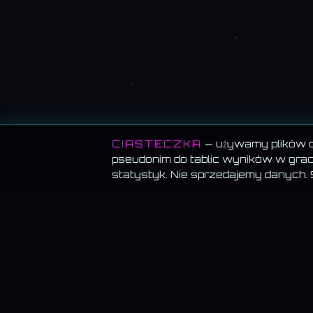
CIASTECZKA
— używamy plików co
pseudonim do tablic wyników w grach
statystyk. Nie sprzedajemy danych.
MEMORANDUM SERWISU
Wszystko za darmo.
Muzyka, blog, Akademia, gry, generatory — bez
paywalla, bez reklam, bez konta.
Muzyka gra w tle.
Włącz utwór i przechodź swobodnie — odtwarzanie
znika.
Dane trzymamy u siebie.
Bez sprzedaży, bez profilowania, bez wysył