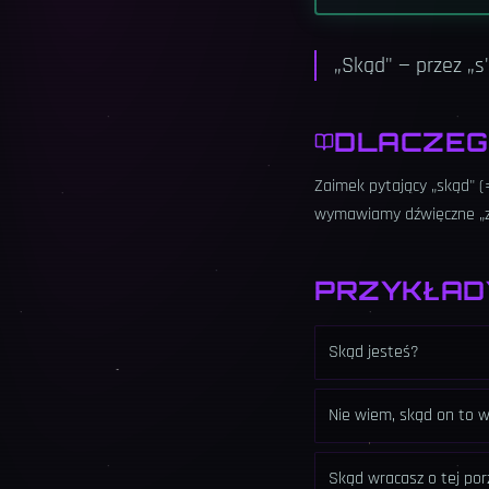
„Skąd" — przez „s"
DLACZEG
Zaimek pytający „skąd" (=
wymawiamy dźwięczne „z" 
PRZYKŁAD
Skąd jesteś?
Nie wiem, skąd on to w
Skąd wracasz o tej por