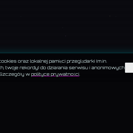
okies oraz lokalnej pamięci przeglądarki (m.in.
, twoje rekordy) do działania serwisu i anonimowych
T
 Szczegóły w
polityce prywatności
.
PIĘĆ FILARÓW WSKAZUJE.PL
MUZYKA →
MAGIA →
WIEDZA 
Autorskie utwory DJ Kamila
Horoskop, sennik,
Blog, Akademia, słow
z teledyskami i tekstami.
Wskrzeszalnia — cyfrowa
pogoda, symulatory, 
 nie
metafizyka.
psychomagiczne, Ce
Kamila (Biedronka vs 
ki