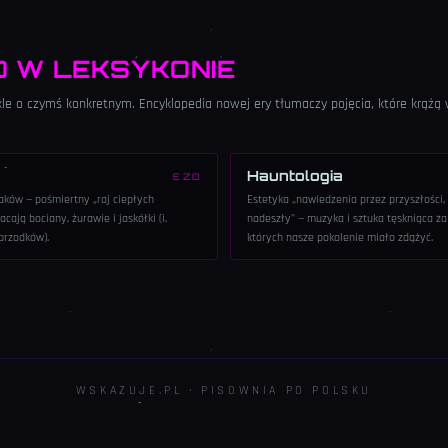
O W LEKSYKONIE
ykle o czymś konkretnym. Encyklopedia nowej ery tłumaczy pojęcia, które krążą
Hauntologia
EZO
taków — pośmiertny „raj ciepłych
Estetyka „nawiedzenia przez przyszłości, 
cają bociany, żurawie i jaskółki (i,
nadeszły" — muzyka i sztuka tęskniąca za
przodków).
których nasze pokolenie miało zdążyć.
WSKAZUJE.PL · PISOWNIA PO POLSKU