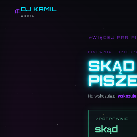
DJ KAMIL
WIEDZA
WIĘCEJ PAR P
PISOWNIA ·
ORTOGR
SKĄD 
PISZ
Na wskazuje.pl
wskazuj
POPRAWNIE
skąd