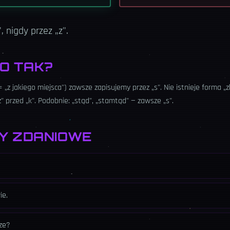
, nigdy przez „z".
O TAK?
 „z jakiego miejsca") zawsze zapisujemy przez „s". Nie istnieje forma „
przed „k". Podobnie: „stąd", „stamtąd" — zawsze „s".
Y ZDANIOWE
ie.
ze?