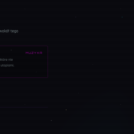
 wokół tego
MUZYKA
które nie
 utopiami,