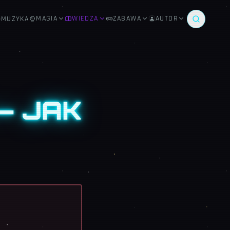
MAGIA
WIEDZA
ZABAWA
AUTOR
MUZYKA
— JAK