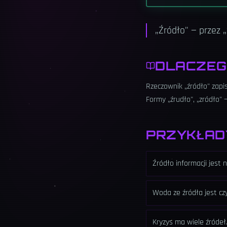
„Źródło" — przez „
DLACZEG
Rzeczownik „źródło" zapis
Formy „źrudło", „zródło" 
PRZYKŁAD
Źródło informacji jest 
Woda ze źródła jest cz
Kryzys ma wiele źródeł