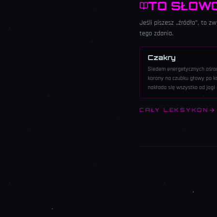
TO SŁOW
Jeśli piszesz „źródło”, to 
tego zdania.
Czakry
Siedem energetycznych ośro
korony na czubku głowy po ko
nakłada się wszystko od jogi 
CAŁY LEKSYKON