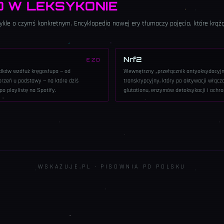
O W LEKSYKONIE
zwykle o czymś konkretnym. Encyklopedia nowej ery tłumaczy pojęcia, które krąż
Nrf2
EZO
dków wzdłuż kręgosłupa — od
Wewnętrzny „przełącznik antyoksydacyjn
rzeń u podstawy — na które dziś
transkrypcyjny, który po aktywacji włącz
po playlistę na Spotify.
glutationu, enzymów detoksykacji i ochr
WSKAZUJE.PL · PISOWNIA PO POLSKU