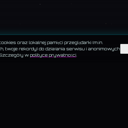
okies oraz lokalnej pamięci przeglądarki (m.in.
, twoje rekordy) do działania serwisu i anonimowych
T
 Szczegóły w
polityce prywatności
.
PIĘĆ FILARÓW WSKAZUJE.PL
MUZYKA →
MAGIA →
WIEDZA 
Autorskie utwory DJ Kamila
Horoskop, sennik,
Blog, Akademia, słow
z teledyskami i tekstami.
Wskrzeszalnia — cyfrowa
pogoda, symulatory, 
 nie
metafizyka.
psychomagiczne, Ce
Kamila (Biedronka vs 
ki