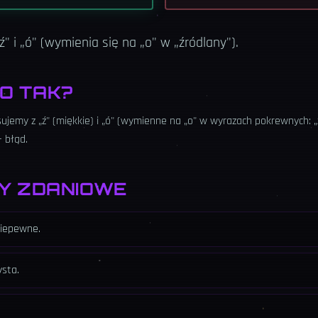
ź" i „ó" (wymienia się na „o" w „źródlany").
O TAK?
ujemy z „ź" (miękkie) i „ó" (wymienne na „o" w wyrazach pokrewnych: „ź
— błąd.
Y ZDANIOWE
niepewne.
ysta.
.