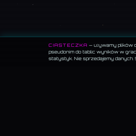
CIASTECZKA
— używamy plików co
pseudonim do tablic wyników w grach
statystyk. Nie sprzedajemy danych.
MEMORANDUM SERWISU
Wszystko za darmo.
Muzyka, blog, Akademia, gry, generatory — bez
paywalla, bez reklam, bez konta.
Muzyka gra w tle.
Włącz utwór i przechodź swobodnie — odtwarzanie
znika.
Dane trzymamy u siebie.
Bez sprzedaży, bez profilowania, bez wysył
do „partnerów".
KAMIL@WSKAZUJE.PL