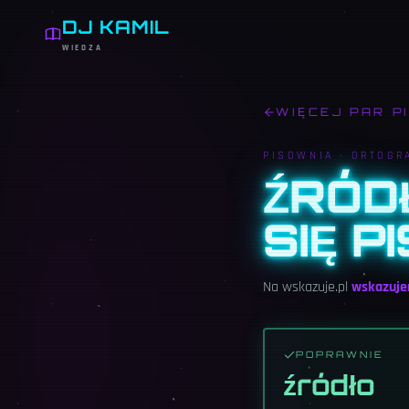
DJ KAMIL
WIEDZA
WIĘCEJ PAR P
PISOWNIA ·
ORTOGR
ŹRÓD
SIĘ P
Na wskazuje.pl
wskazuj
POPRAWNIE
źródło