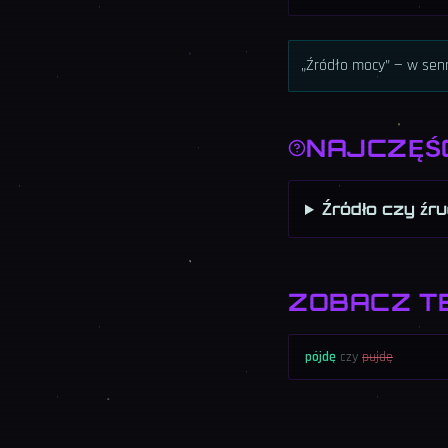
„Źródło mocy” — w se
NAJCZĘŚ
Źródło czy źru
ZOBACZ T
pójdę
czy
pujdę