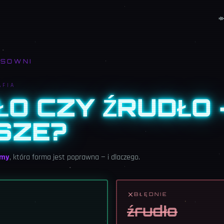
ISOWNI
AFIA
ŁO CZY ŹRUDŁO 
ISZE?
emy
, która forma jest poprawna — i dlaczego.
BŁĘDNIE
źrudło