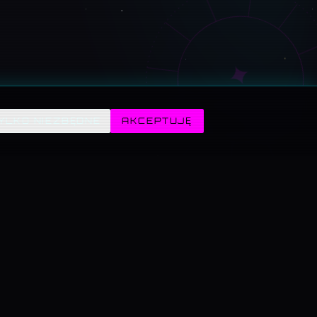
✦
YLKO NIEZBĘDNE
AKCEPTUJĘ
→
ZABAWA →
AUTOR →
nik,
Mini-gry retro i Fabryka
Kamil Poręba — kto stoi za
testy
frajdy z generatorami.
serwisem i jak się
na
skontaktować.
Lidl).