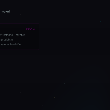
ą wokół
TECH
y" komórki — czynnik
a produkcję
onę mitochondriów.