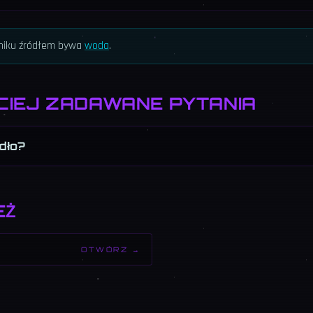
nniku źródłem bywa
woda
.
CIEJ ZADAWANE PYTANIA
dło?
EŻ
OTWÓRZ →