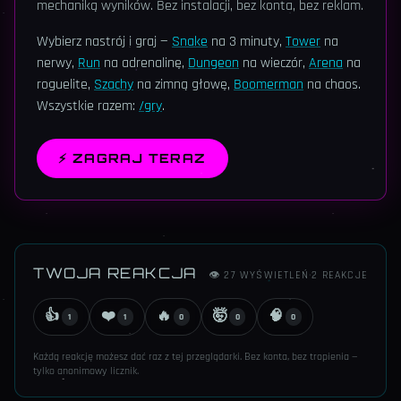
mechaniką wyników. Bez instalacji, bez konta, bez reklam.
Wybierz nastrój i graj —
Snake
na 3 minuty,
Tower
na
nerwy,
Run
na adrenalinę,
Dungeon
na wieczór,
Arena
na
roguelite,
Szachy
na zimną głowę,
Boomerman
na chaos.
Wszystkie razem:
/gry
.
⚡
ZAGRAJ TERAZ
TWOJA REAKCJA
👁
27
WYŚWIETLEŃ
·
2
REAKCJE
👍
❤️
🔥
🤯
🧠
1
1
0
0
0
Każdą reakcję możesz dać raz z tej przeglądarki. Bez konta, bez tropienia —
tylko anonimowy licznik.