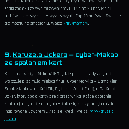
angielsku/niemiecku/hiszpańsku, tytuły utworów z wibracjami,
znaki zodiaku ze swoimi żywiołami. 6, 12 albo 20 par. Mniej
ruchów + krótszy czas = wyższy wynik. Top-10 na żywo. Świetne
dla mózgu na zmęczeniu. Wejdź:
/gry/memory
.
9.
Karuzela Jokera
— cyber-Makao
ze spalaniem kart
Karcianka w stylu Makao/UNO, gdzie postacie z dyskografii
wskazuje.pl zajmują miejsca figur (Cyber Maryjka = Dama Kier,
Smok z Krakowa = Król Pik, Digitus = Walet Trefl), a DJ Kamil to
Joker, który spala karty z ręki przeciwnika. Każde dobranie
zabiera jedną kartę do ognia — talia się kurczy, presja rośnie.
Inspirowane utworem „Kręci się, kręci". Wejdź:
/gry/karuzela-
jokera
.