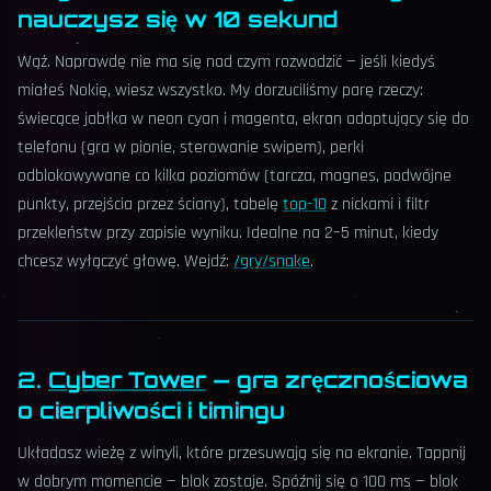
nauczysz się w 10 sekund
Wąż. Naprawdę nie ma się nad czym rozwodzić — jeśli kiedyś
miałeś Nokię, wiesz wszystko. My dorzuciliśmy parę rzeczy:
świecące jabłka w neon cyan i magenta, ekran adaptujący się do
telefonu (gra w pionie, sterowanie swipem), perki
odblokowywane co kilka poziomów (tarcza, magnes, podwójne
punkty, przejścia przez ściany), tabelę
top-10
z nickami i filtr
przekleństw przy zapisie wyniku. Idealne na 2–5 minut, kiedy
chcesz wyłączyć głowę. Wejdź:
/gry/snake
.
2.
Cyber Tower
— gra zręcznościowa
o cierpliwości i timingu
Układasz wieżę z winyli, które przesuwają się na ekranie. Tappnij
w dobrym momencie — blok zostaje. Spóźnij się o 100 ms — blok