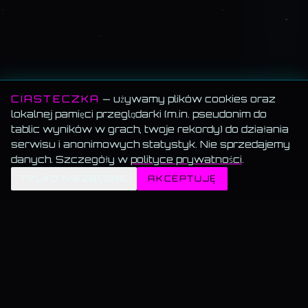
CIASTECZKA
— używamy plików cookies oraz
lokalnej pamięci przeglądarki (m.in. pseudonim do
tablic wyników w grach, twoje rekordy) do działania
serwisu i anonimowych statystyk. Nie sprzedajemy
danych. Szczegóły w
polityce prywatności
.
✦
TYLKO NIEZBĘDNE
AKCEPTUJĘ
MEMORANDUM SERWISU
Wszystko za darmo.
Muzyka, blog, Akademia, gry, generatory — bez paywalla, bez
reklam, bez konta.
Muzyka gra w tle.
Włącz utwór i przechodź swobodnie — odtwarzanie nie znika.
Dane trzymamy u siebie.
Bez sprzedaży, bez profilowania, bez wysyłki do