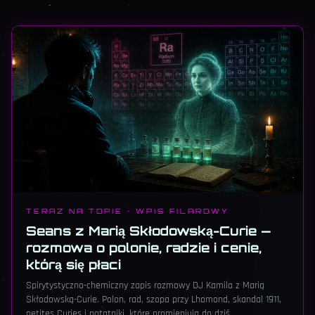
TERAZ NA TOPIE · WPIS FILAROWY
Seans z Marią Skłodowską-Curie —
rozmowa o polonie, radzie i cenie,
którą się płaci
Spirytystyczno-chemiczny zapis rozmowy DJ Kamila z Marią
Skłodowską-Curie. Polon, rad, szopa przy Lhomond, skandal 1911,
petites Curies i notatniki, które promieniują do dziś.