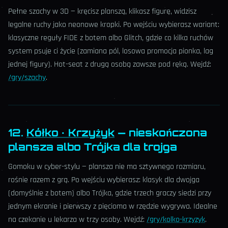
Pełne szachy w 3D — kręcisz planszą, klikasz figurę, widzisz
legalne ruchy jako neonowe kropki. Po wejściu wybierasz wariant:
klasyczne reguły FIDE z botem albo Glitch, gdzie co kilka ruchów
system psuje ci życie (zamiana pól, losowa promocja pionka, lag
jednej figury). Hot-seat z drugą osobą zawsze pod ręką. Wejdź:
/gry/szachy
.
12.
Kółko · Krzyżyk
— nieskończona
plansza albo Trójka dla trojga
Gomoku w cyber-stylu — plansza nie ma sztywnego rozmiaru,
rośnie razem z grą. Po wejściu wybierasz: klasyk dla dwojga
(domyślnie z botem) albo Trójka, gdzie trzech graczy siedzi przy
jednym ekranie i pierwszy z pięcioma w rzędzie wygrywa. Idealne
na czekanie u lekarza w trzy osoby. Wejdź:
/gry/kolko-krzyzyk
.