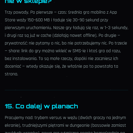
nie w sklepie?
Trzy powody. Po pierwsze — czas: średnia gra mobilna z App
Store waży 150–600 MB i ładuje się 30–90 sekund przy
pierwszym uruchomieniu. Nasze gry ładują się raz, w 1–3 sekundy,
i drugi raz są już w cache (działają nawet offline). Po drugie —
prywatność: nie pytamy o nic, bo nie potrzebujemy nic. Po trzecie
— share: link do gry można wkleić w SMS-ie i ktoś gra od razu,
bez instalowania. To są małe rzeczy, dopóki nie zaczniesz ich
doceniać — wtedy okazuje się, że właśnie po to powstała ta
strona.
15. Co dalej w planach
Pracujemy nad: trybem versus w wężu (dwóch graczy na jednym
ekranie), trudniejszymi piętrami w dungeonie (bossowie zamiast