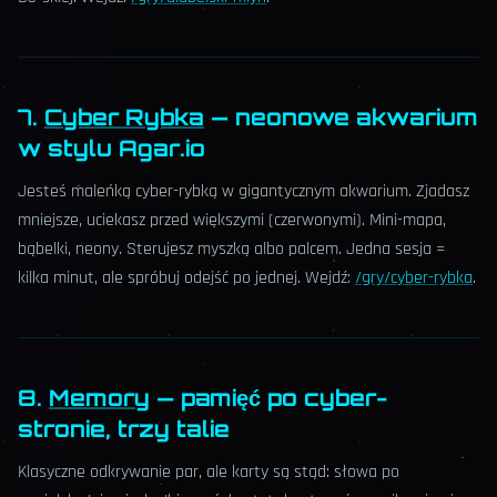
7.
Cyber Rybka
— neonowe akwarium
w stylu Agar.io
Jesteś maleńką cyber-rybką w gigantycznym akwarium. Zjadasz
mniejsze, uciekasz przed większymi (czerwonymi). Mini-mapa,
bąbelki, neony. Sterujesz myszką albo palcem. Jedna sesja =
kilka minut, ale spróbuj odejść po jednej. Wejdź:
/gry/cyber-rybka
.
8.
Memory
— pamięć po cyber-
stronie, trzy talie
Klasyczne odkrywanie par, ale karty są stąd: słowa po