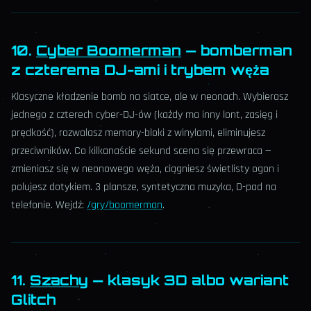
10.
Cyber Boomerman
— bomberman
z czterema DJ-ami i trybem węża
Klasyczne kładzenie bomb na siatce, ale w neonach. Wybierasz
jednego z czterech cyber-DJ-ów (każdy ma inny lont, zasięg i
prędkość), rozwalasz memory-bloki z winylami, eliminujesz
przeciwników. Co kilkanaście sekund scena się przewraca —
zmieniasz się w neonowego węża, ciągniesz świetlisty ogon i
polujesz dotykiem. 3 plansze, syntetyczna muzyka, D-pad na
telefonie. Wejdź:
/gry/boomerman
.
11.
Szachy
— klasyk 3D albo wariant
Glitch