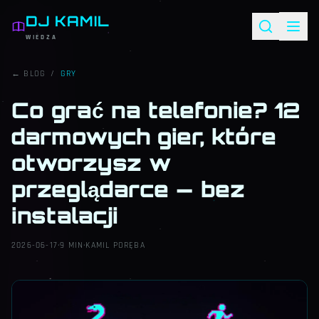
DJ KAMIL
WIEDZA
← BLOG
/
GRY
Co grać na telefonie? 12
darmowych gier, które
otworzysz w
przeglądarce — bez
instalacji
2026-06-17
·
9 MIN
·
KAMIL PORĘBA