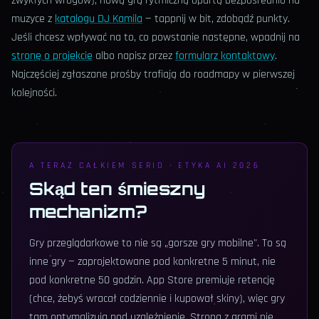
zwykłych wrogów), nową grą rytmiczną opartą bezpośrednio na
muzyce z
katalogu DJ Kamila
— tappnij w bit, zdobądź punkty.
Jeśli chcesz wpływać na to, co powstanie następne, wpadnij na
stronę o projekcie
albo napisz przez
formularz kontaktowy
.
Najczęściej zgłaszane prośby trafiają do roadmapy w pierwszej
kolejności.
A TERAZ CAŁKIEM SERIO · ETYKA AI 2026
Skąd ten śmieszny
mechanizm?
Gry przeglądarkowe to nie są „gorsze gry mobilne". To są
inne gry — zaprojektowane pod konkretne 5 minut, nie
pod konkretne 50 godzin. App Store premiuje retencję
(chce, żebyś wracał codziennie i kupował skiny), więc gry
tam optymalizują pod uzależnienie. Strona z grami nie