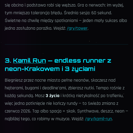
się obcina i podstawa robi się węższa. Gra o nerwach: im wyżej,
tym mniejsza tolerancja błędu. Średnia sesja: 60 sekund.
Świetne na chwilę między spotkaniami — jeden mały sukces albo
jedna zasłużona porażka. Wejdź:
/gry/tower
.
3.
Kamil Run
— endless runner z
neon-Krakowem i 3 życiami
Biegniesz przez nocne miasto pełne neonów, skaczesz nad
hejterami, bugami i deadline'ami, zbierasz nutki. Tempo rośnie z
każdą sekundą. Masz
3 życia
i krótką nietykalność po trafieniu,
więc jedna potknięcie nie kończy rundy — to świeża zmiana z
czerwca 2026. Tap albo spacja = skok. Synthwave, deszcz, neon —
najbliżej tego, co robimy w muzyce. Wejdź:
/gry/kamil-run
.