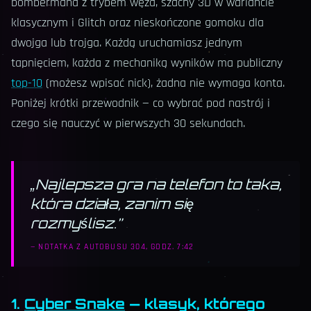
bombermana z trybem węża, szachy 3D w wariancie
klasycznym i Glitch oraz nieskończone gomoku dla
dwojga lub trojga. Każdą uruchamiasz jednym
tapnięciem, każda z mechaniką wyników ma publiczny
top-10
(możesz wpisać nick), żadna nie wymaga konta.
Poniżej krótki przewodnik — co wybrać pod nastrój i
czego się nauczyć w pierwszych 30 sekundach.
„
Najlepsza gra na telefon to taka,
która działa, zanim się
rozmyślisz.
”
—
NOTATKA Z AUTOBUSU 304, GODZ. 7:42
1.
Cyber Snake
— klasyk, którego