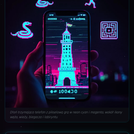
Dłoń trzymająca telefon z pikselową grą w neon cyan i magenta, wokół ikony
węża, wieży, biegacza i labiryntu