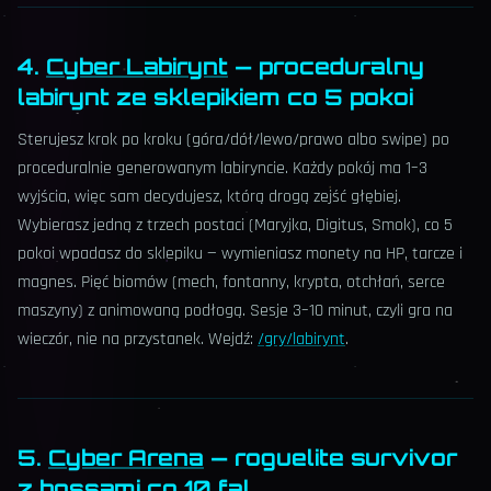
4.
Cyber Labirynt
— proceduralny
labirynt ze sklepikiem co 5 pokoi
Sterujesz krok po kroku (góra/dół/lewo/prawo albo swipe) po
proceduralnie generowanym labiryncie. Każdy pokój ma 1–3
wyjścia, więc sam decydujesz, którą drogą zejść głębiej.
Wybierasz jedną z trzech postaci (Maryjka, Digitus, Smok), co 5
pokoi wpadasz do sklepiku — wymieniasz monety na HP, tarcze i
magnes. Pięć biomów (mech, fontanny, krypta, otchłań, serce
maszyny) z animowaną podłogą. Sesje 3–10 minut, czyli gra na
wieczór, nie na przystanek. Wejdź:
/gry/labirynt
.
5.
Cyber Arena
— roguelite survivor
z bossami co 10 fal