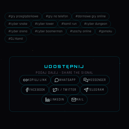
#
gry przeglądarkowe
#
gry na telefon
#
darmowe gry online
#
cyber snake
#
cyber tower
#
kamil run
#
cyber dungeon
#
cyber arena
#
cyber boomerman
#
szachy online
#
gomoku
#
DJ Kamil
UDOSTĘPNIJ
PODAJ DALEJ · SHARE THE SIGNAL
KOPIUJ LINK
WHATSAPP
MESSENGER
FACEBOOK
X / TWITTER
TELEGRAM
LINKEDIN
MAIL