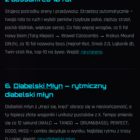
Stajesz pośrodku areny i przeżywasz. Strzelasz automatycznie —
twoja rola to ruch i wybór perków (szybsze palce, cięższy strzał,
pocisk-bliźniak, większe serce). Co fala więcej wrogów, co 5 fal
nowy biom (Targ Kleparz → Wawel Catacombs → Krakus Mound
Glitch), co 10 fal nazwany boss (Hejnał-Bot, Smok 2.0, Lajkonik Ø).
Twin-stick lite, top-10 na żywo. Wejdź:
/gry/arena
.
6.
Diabelski Młyn
— rytmiczny
diabelski młyn
Diabelski młyn z „Kręci się, kręci" obraca się w nieskończoność, a
ty łapiesz złote wagoniki i unikasz pustaków z X. Tempo zmienia
się co 12 sekund (WALC → TANGO → DRUM&BASS). PERFECT,
GOOD, MISS — combo decyduje o wyniku. Najbliżej rytmu z trasy
DJ-skiej. Wejdź:
/gry/diabelski-mlyn
.