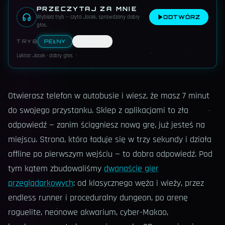
PRZECZYTAJ ZA MNIE
Wybierz tryb — czyta Jacek, sprawdzony dobry
ODTWÓRZ
głos
.
TRYB
PEŁNY
RELAKS
Lektor: Jacek · dobry głos
Otwierasz telefon w autobusie i wiesz, że masz 7 minut
do swojego przystanku. Sklep z aplikacjami to zła
odpowiedź — zanim ściągniesz nową grę, już jesteś na
miejscu. Strona, która ładuje się w trzy sekundy i działa
offline po pierwszym wejściu — to dobra odpowiedź. Pod
tym kątem zbudowaliśmy
dwanaście gier
przeglądarkowych
: od klasycznego węża i wieży, przez
endless runner i proceduralny dungeon, po arenę
roguelite, neonowe akwarium, cyber-Makao,