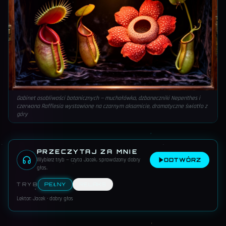
Gabinet osobliwości botanicznych — muchołówka, dzbaneczniki Nepenthes i
czerwona Rafflesia wystawione na czarnym aksamicie, dramatyczne światło z
góry
PRZECZYTAJ ZA MNIE
Wybierz tryb — czyta Jacek, sprawdzony dobry
ODTWÓRZ
głos
.
TRYB
PEŁNY
RELAKS
Lektor: Jacek · dobry głos