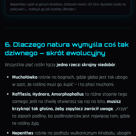
Nepenthes rajah w górach Kinabalu. Dzbanek mieści 3,5 litra. Ryjówka siada na
pokrywie i… traktuje go jak toaletę. (Render.)
6. Dlaczego natura wymyśla coś tak
dziwnego — skrót ewolucyjny
Wszystkie pięć roślin łączy
jedna rzecz: skrajny niedobór
.
Muchołówka
rośnie na bagnach, gdzie gleba jest tak uboga
w azot, że roślina musi go
kupić
— i to płaci muchami.
Rafflesia, Hydnora, Amorphophallus
to różne stopnie tego
samego: jeśli na chwilę otwierasz się raz na lata,
musisz
krzyknąć tak głośno, żeby zapylacz zwrócił uwagę
. „Krzyk”
to zapach padliny, bo padlinożerców jest najwięcej tam, gdzie
te rośliny żyją.
Nepenthes
rośnie na podłożu wulkanicznym Kinabalu, ubogim