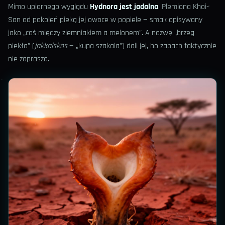
Mimo upiornego wyglądu
Hydnora jest jadalna
. Plemiona Khoi-
San od pokoleń pieką jej owoce w popiele — smak opisywany
jako „coś między ziemniakiem a melonem”. A nazwę „brzeg
piekła” (
jakkalskos
— „kupa szakala”) dali jej, bo zapach faktycznie
nie zaprasza.