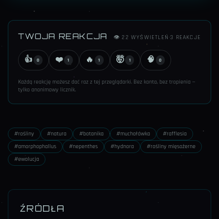
TWOJA REAKCJA
👁
22
WYŚWIETLEŃ
·
3
REAKCJE
👍
❤️
🔥
🤯
🧠
0
1
1
1
0
Każdą reakcję możesz dać raz z tej przeglądarki. Bez konta, bez tropienia —
tylko anonimowy licznik.
#
rośliny
#
natura
#
botanika
#
muchołówka
#
rafflesia
#
amorphophallus
#
nepenthes
#
hydnora
#
rośliny mięsożerne
#
ewolucja
ŹRÓDŁA