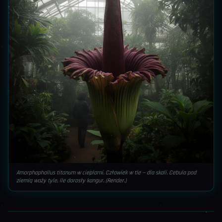
Amorphophallus titanum w cieplarni. Człowiek w tle — dla skali. Cebula pod
ziemią waży tyle, ile dorosły kangur. (Render.)