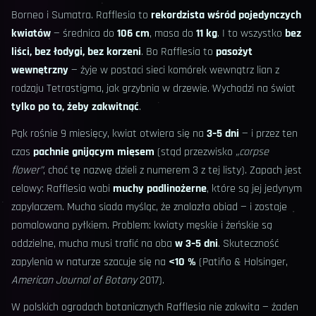
Borneo i Sumatra. Rafflesia to
rekordzista wśród pojedynczych
kwiatów
— średnica do
106 cm
, masa do
11 kg
. I to wszystko
bez
liści, bez łodygi, bez korzeni
. Bo Rafflesia to
pasożyt
wewnętrzny
— żyje w postaci sieci komórek wewnątrz lian z
rodzaju Tetrastigma, jak grzybnia w drzewie. Wychodzi na świat
tylko po to, żeby zakwitnąć
.
Pąk rośnie 9 miesięcy, kwiat otwiera się na
3–5 dni
— i przez ten
czas
pachnie gnijącym mięsem
(stąd przezwisko
„corpse
flower”
, choć tę nazwę dzieli z numerem 3 z tej listy). Zapach jest
celowy: Rafflesia wabi
muchy padlinożerne
, które są jej jedynym
zapylaczem. Mucha siada myśląc, że znalazła obiad — i zostaje
pomalowana pyłkiem. Problem: kwiaty męskie i żeńskie są
oddzielne, mucha musi trafić na oba
w 3–5 dni
. Skuteczność
zapylenia w naturze szacuje się na
<10 %
(Patiño & Holsinger,
American Journal of Botany
2017).
W polskich ogrodach botanicznych Rafflesia nie zakwita — żaden