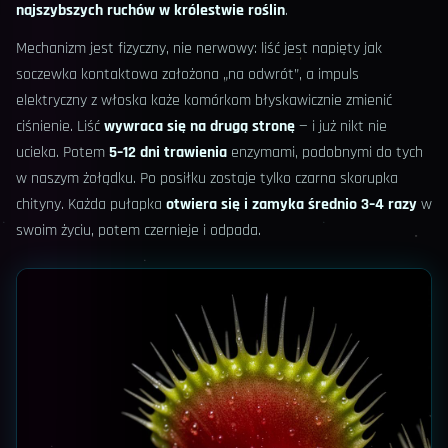
najszybszych ruchów w królestwie roślin
.
Mechanizm jest fizyczny, nie nerwowy: liść jest napięty jak
soczewka kontaktowa założona „na odwrót”, a impuls
elektryczny z włoska każe komórkom błyskawicznie zmienić
ciśnienie. Liść
wywraca się na drugą stronę
— i już nikt nie
ucieka. Potem
5–12 dni trawienia
enzymami, podobnymi do tych
w naszym żołądku. Po posiłku zostaje tylko czarna skorupka
chityny. Każda pułapka
otwiera się i zamyka średnio 3–4 razy
w
swoim życiu, potem czernieje i odpada.