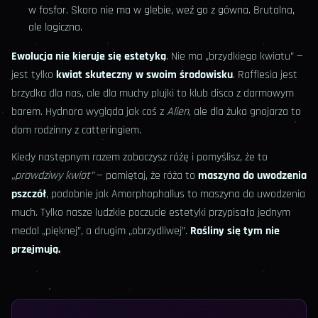
w fosfor. Skoro nie ma w glebie, weź go z gówna. Brutalna,
ale logiczna.
Ewolucja nie kieruje się estetyką
. Nie ma „brzydkiego kwiatu” —
jest tylko
kwiat skuteczny w swoim środowisku
. Rafflesia jest
brzydka dla nas, ale dla muchy plujki to klub disco z darmowym
barem. Hydnora wygląda jak coś z
Alien
, ale dla żuka gnojarza to
dom rodzinny z catteringiem.
Kiedy następnym razem zobaczysz różę i pomyślisz, że to
„prawdziwy kwiat”
— pamiętaj, że róża to
maszyna do uwodzenia
pszczół
, podobnie jak Amorphophallus to maszyna do uwodzenia
much. Tylko nasze ludzkie poczucie estetyki przypisało jednym
medal „pięknej”, a drugim „obrzydliwej”.
Rośliny się tym nie
przejmują.