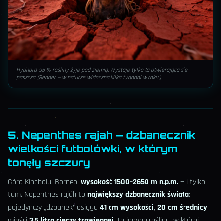
Hydnora. 95 % rośliny żyje pod ziemią. Wystaje tylko ta otwierająca się
paszcza. (Render — w naturze widoczna kilka tygodni w roku.)
5. Nepenthes rajah — dzbanecznik
wielkości futbolówki, w którym
tonęły szczury
Góra Kinabalu, Borneo,
wysokość 1500–2650 m n.p.m.
— i tylko
tam. Nepenthes rajah to
największy dzbanecznik świata
:
pojedynczy „dzbanek” osiąga
41 cm wysokości
,
20 cm średnicy
,
mieści
3,5 litra cieczy trawiennej
. To jedyna roślina, w której