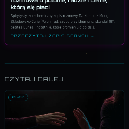
rozmowa o polonie, radzie i cenie,
którą się płaci
Spirytystyczno-chemiczny zapis rozmowy DJ Kamila z Marią
Skłodowską-Curie. Polon, rad, szopa przy Lhomond, skandal 1911,
petites Curies i notatniki, które promieniują do dziś.
PRZECZYTAJ ZAPIS SEANSU →
CZYTAJ DALEJ
RELACJE