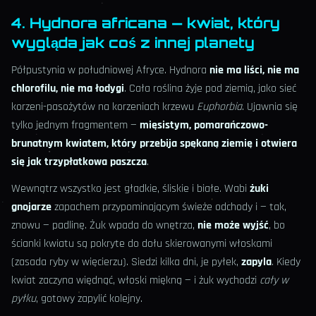
4. Hydnora africana — kwiat, który
wygląda jak coś z innej planety
Półpustynia w południowej Afryce. Hydnora
nie ma liści, nie ma
chlorofilu, nie ma łodygi
. Cała roślina żyje pod ziemią, jako sieć
korzeni-pasożytów na korzeniach krzewu
Euphorbia
. Ujawnia się
tylko jednym fragmentem —
mięsistym, pomarańczowo-
brunatnym kwiatem, który przebija spękaną ziemię i otwiera
się jak trzypłatkowa paszcza
.
Wewnątrz wszystko jest gładkie, śliskie i białe. Wabi
żuki
gnojarze
zapachem przypominającym świeże odchody i — tak,
znowu — padlinę. Żuk wpada do wnętrza,
nie może wyjść
, bo
ścianki kwiatu są pokryte do dołu skierowanymi włoskami
(zasada ryby w więcierzu). Siedzi kilka dni, je pyłek,
zapyla
. Kiedy
kwiat zaczyna więdnąć, włoski miękną — i żuk wychodzi
cały w
pyłku
, gotowy zapylić kolejny.