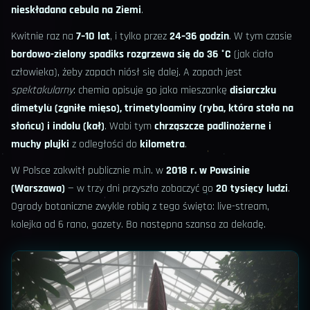
nieskładana cebula na Ziemi
.
Kwitnie raz na
7–10 lat
, i tylko przez
24–36 godzin
. W tym czasie
bordowo-zielony spadiks rozgrzewa się do 36 °C
(jak ciało
człowieka), żeby zapach niósł się dalej. A zapach jest
spektakularny
: chemia opisuje go jako mieszankę
disiarczku
dimetylu (zgniłe mięso), trimetyloaminy (ryba, która stała na
słońcu) i indolu (kał)
. Wabi tym
chrząszcze padlinożerne i
muchy plujki
z odległości do
kilometra
.
W Polsce zakwitł publicznie m.in. w
2018 r. w Powsinie
(Warszawa)
— w trzy dni przyszło zobaczyć go
20 tysięcy ludzi
.
Ogrody botaniczne zwykle robią z tego święto: live-stream,
kolejka od 6 rano, gazety. Bo następna szansa za dekadę.