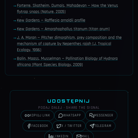
→
Forterre, Skotheim, Dumais, Mahadevan — How the Venus
flytrap snaps (Nature, 2005)
→
Kew Gardens — Rafflesia arnoldii profile
→
Kew Gardens — Amorphophallus titanum (titan arum)
→
J. A. Moran — Pitcher dimorphism, prey composition and the
mechanism of capture by Nepenthes rajah (J. Tropical
Ecology, 1996)
→
Bolin, Maass, Musselman — Pollination Biology of Hydnora
africana (Plant Species Biology, 2009)
UDOSTĘPNIJ
PODAJ DALEJ · SHARE THE SIGNAL
KOPIUJ LINK
WHATSAPP
MESSENGER
FACEBOOK
X / TWITTER
TELEGRAM
LINKEDIN
MAIL