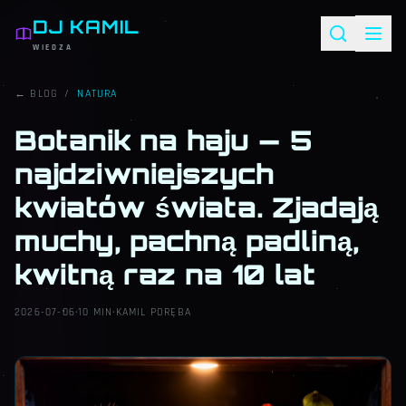
DJ KAMIL
WIEDZA
← BLOG
/
NATURA
Botanik na haju — 5
najdziwniejszych
kwiatów świata. Zjadają
muchy, pachną padliną,
kwitną raz na 10 lat
2026-07-06
·
10 MIN
·
KAMIL PORĘBA