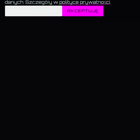
danych. Szczegóły w
polityce prywatności
.
✦
TYLKO NIEZBĘDNE
AKCEPTUJĘ
MEMORANDUM SERWISU
Wszystko za darmo.
Muzyka, blog, Akademia, gry, generatory — bez paywalla, bez
reklam, bez konta.
Muzyka gra w tle.
Włącz utwór i przechodź swobodnie — odtwarzanie nie znika.
Dane trzymamy u siebie.
Bez sprzedaży, bez profilowania, bez wysyłki do
„partnerów".
KAMIL@WSKAZUJE.PL
BLOG · AKADEMIA · TESTY
Blog · wszystkie teksty
Testy psychomagiczne · 6
Cena Kamila · Biedronka vs Lidl
Akademia · przegląd
— Marketing & UGC