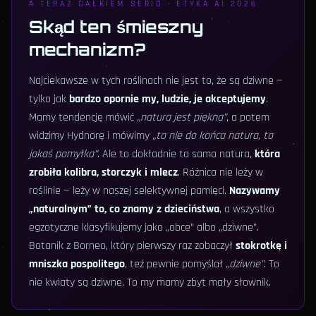
A TERAZ CAŁKIEM SERIO · ETYKA AI 2026
Skąd ten śmieszny
mechanizm?
Najciekawsze w tych roślinach nie jest to, że są dziwne —
tylko jak
bardzo opornie my, ludzie, je akceptujemy
.
Mamy tendencję mówić
„natura jest piękna”
, a potem
widzimy Hydnorę i mówimy
„to nie do końca natura, to
jakaś pomyłka”
. Ale to dokładnie ta sama natura,
która
zrobiła kolibra, storczyk i mlecz
. Różnica nie leży w
roślinie — leży w naszej selektywnej pamięci.
Nazywamy
„naturalnym” to, co znamy z dzieciństwa
, a wszystko
egzotyczne klasyfikujemy jako „obce” albo „dziwne”.
Botanik z Borneo, który pierwszy raz zobaczył
stokrotkę i
mniszka pospolitego
, też pewnie pomyślał
„dziwne”
. To
nie kwiaty są dziwne. To my mamy zbyt mały słownik.