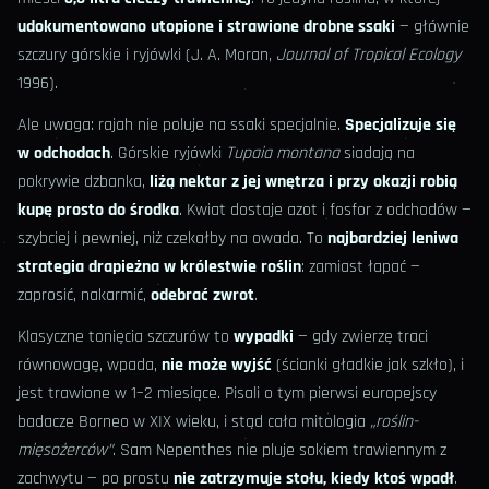
udokumentowano utopione i strawione drobne ssaki
— głównie
szczury górskie i ryjówki (J. A. Moran,
Journal of Tropical Ecology
1996).
Ale uwaga: rajah nie poluje na ssaki specjalnie.
Specjalizuje się
w odchodach
. Górskie ryjówki
Tupaia montana
siadają na
pokrywie dzbanka,
liżą nektar z jej wnętrza i przy okazji robią
kupę prosto do środka
. Kwiat dostaje azot i fosfor z odchodów —
szybciej i pewniej, niż czekałby na owada. To
najbardziej leniwa
strategia drapieżna w królestwie roślin
: zamiast łapać —
zaprosić, nakarmić,
odebrać zwrot
.
Klasyczne tonięcia szczurów to
wypadki
— gdy zwierzę traci
równowagę, wpada,
nie może wyjść
(ścianki gładkie jak szkło), i
jest trawione w 1–2 miesiące. Pisali o tym pierwsi europejscy
badacze Borneo w XIX wieku, i stąd cała mitologia
„roślin-
mięsożerców”
. Sam Nepenthes nie pluje sokiem trawiennym z
zachwytu — po prostu
nie zatrzymuje stołu, kiedy ktoś wpadł
.