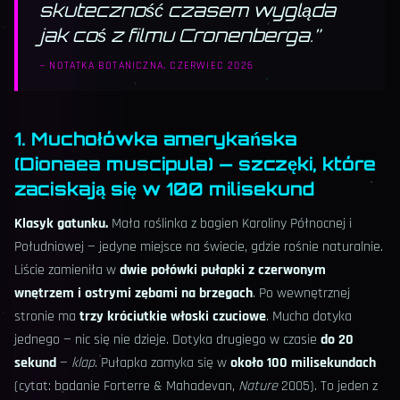
skuteczność czasem wygląda
jak coś z filmu Cronenberga.
”
—
NOTATKA BOTANICZNA, CZERWIEC 2026
1. Muchołówka amerykańska
(Dionaea muscipula) — szczęki, które
zaciskają się w 100 milisekund
Klasyk gatunku.
Mała roślinka z bagien Karoliny Północnej i
Południowej — jedyne miejsce na świecie, gdzie rośnie naturalnie.
Liście zamieniła w
dwie połówki pułapki z czerwonym
wnętrzem i ostrymi zębami na brzegach
. Po wewnętrznej
stronie ma
trzy króciutkie włoski czuciowe
. Mucha dotyka
jednego — nic się nie dzieje. Dotyka drugiego w czasie
do 20
sekund
—
klap
. Pułapka zamyka się w
około 100 milisekundach
(cytat: badanie Forterre & Mahadevan,
Nature
2005). To jeden z