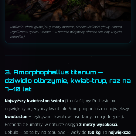
Rafflesia. Płatki grube jak gumowy materac, środek wielkości głowy. Zapach
„zgnilizna w upale”. (Render — w naturze widywany ułamek sekundy w życiu
botanika.)
3. Amorphophallus titanum —
dziwidło olbrzymie, kwiat-trup, raz na
7–10 lat
Najwyższy kwiatostan świata
(tu uściślijmy: Rafflesia ma
największy pojedynczy kwiat, ale Amorphophallus ma największy
kwiatostan
— czyli „sznur kwiatów” osadzonych na jednej osi).
Pochodzi z Sumatry, w naturze osiąga
3 metry wysokości
.
Cebula — bo to bylina cebulowa — waży do
150 kg
. To
największa