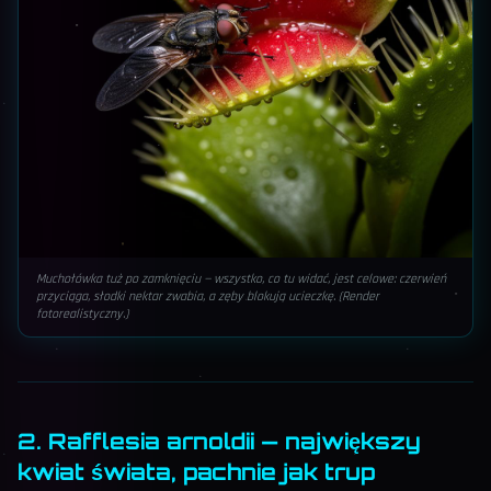
Muchołówka tuż po zamknięciu — wszystko, co tu widać, jest celowe: czerwień
przyciąga, słodki nektar zwabia, a zęby blokują ucieczkę. (Render
fotorealistyczny.)
2. Rafflesia arnoldii — największy
kwiat świata, pachnie jak trup