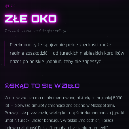
EZO
ZŁE OKO
Też:
urok · nazar · mal de ojo · evil eye
Przekonanie, że spojrzenie pełne zazdrości może
realnie zaszkodzić — od tureckich niebieskich koralików
nazar po polskie „odpluń, żeby nie zapeszyć".
SKĄD TO SIĘ WZIĘŁO
Wiara w złe oko ma udokumentowaną historię co najmniej 5000
lat — pierwsze amulety chroniące znaleziono w Mezopotamii.
Przewija się przez każdą wielką kulturę śródziemnomorską (grecki
„mati", turecki „nazar boncuğu", włoskie „malocchio") i przez
ludową religijność Polski (formuły „aby cię nie zauroczyli").