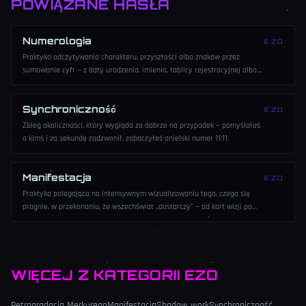
POWIĄZANE HASŁA
Numerologia
EZO
Praktyka odczytywania charakteru, przyszłości albo znaków przez
sumowanie cyfr — z daty urodzenia, imienia, tablicy rejestracyjnej albo
ostatniego rachunku.
Synchroniczność
EZO
Zbieg okoliczności, który wygląda za dobrze na przypadek — pomyślałeś
o kimś i za sekundę zadzwonił, zobaczyłeś anielski numer 11:11.
Manifestacja
EZO
Praktyka polegająca na intensywnym wizualizowaniu tego, czego się
pragnie, w przekonaniu, że wszechświat „dostarczy" — od kart wizji po
zapisywanie życzenia 55 razy dziennie.
WIĘCEJ Z KATEGORII
EZO
Retrogradacja Merkurego
Manifestacja
Shadow work
Synchroniczność